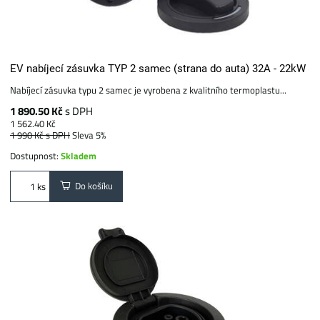
EV nabíjecí zásuvka TYP 2 samec (strana do auta) 32A - 22kW
Nabíjecí zásuvka typu 2 samec je vyrobena z kvalitního termoplastu...
1 890.50 Kč
s DPH
1 562.40 Kč
1 990 Kč
s DPH
Sleva 5%
Dostupnost:
Skladem
Do košíku
ks