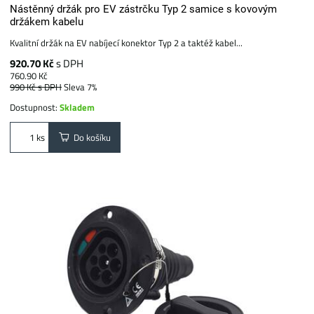
Nástěnný držák pro EV zástrčku Typ 2 samice s kovovým
držákem kabelu
Kvalitní držák na EV nabíjecí konektor Typ 2 a taktéž kabel...
920.70 Kč
s DPH
760.90 Kč
990 Kč
s DPH
Sleva 7%
Dostupnost:
Skladem
Do košíku
ks