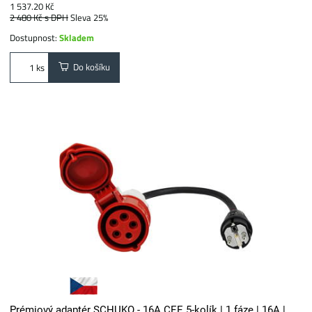
1 537.20 Kč
2 480 Kč
s DPH
Sleva 25%
Dostupnost:
Skladem
Do košíku
ks
Prémiový adaptér SCHUKO - 16A CEE 5-kolík | 1 fáze | 16A |