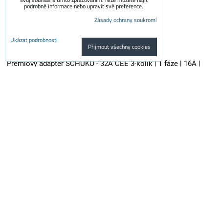
podrobné informace nebo upravit své preference.
Zásady ochrany soukromí
Ukázat podrobnosti
Přijmout všechny cookies
Prémiový adaptér SCHUKO - 32A CEE 3-kolík | 1 fáze | 16A |
3,6kW | 0,5m
Kvalitní adaptér je vhodný pro všechny nabíječky elektroaut se...
700 Kč
s DPH
578.50 Kč
Dostupnost:
Skladem
Do košíku
ks