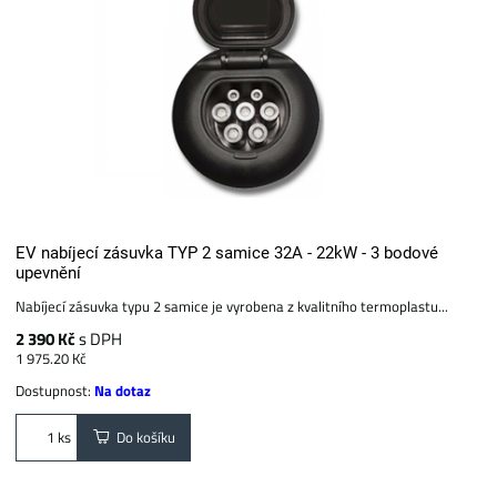
EV nabíjecí zásuvka TYP 2 samice 32A - 22kW - 3 bodové
upevnění
Nabíjecí zásuvka typu 2 samice je vyrobena z kvalitního termoplastu...
2 390 Kč
s DPH
1 975.20 Kč
Dostupnost:
Na dotaz
Do košíku
ks