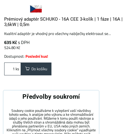
Prémiový adaptér SCHUKO - 16A CEE 3-kolík | 1 fáze | 16A |
3,6kW | 0,5m
Kvalitní adaptér je vhodný pro všechny nabíječky elektroaut se...
635 Kč
s DPH
524.80 Kč
Dostupnost:
Poslední kus!
Do košíku
ks
Předvolby soukromí
Soubory cookie používáme k vylepšení vaší návštěvy
tohoto webu, k analýze jeho výkonu a ke shromažďování
údajů o jeho používání. Můžeme k tomu použít nástroje a
služby třetích stran a shromážděná data mohou být
přenášena partnerům v EU, USA nebo jiných zemích.
Kliknutím na „Přijmout všechny soubory cookie“ vyjadřujete
svůj souhlas s tímto zpracováním. Níže můžete najít