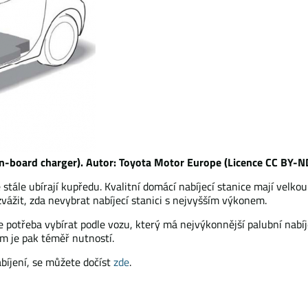
On-board charger). Autor: Toyota Motor Europe (Licence CC BY-N
e stále ubírají kupředu. Kvalitní domácí nabíjecí stanice mají velk
vážit, zda nevybrat nabíjecí stanici s nejvyšším výkonem.
, je potřeba vybírat podle vozu, který má nejvýkonnější palubní nab
m je pak téměř nutností.
abíjení, se můžete dočíst
zde
.