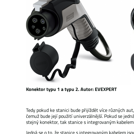
Konektor typu 1 a typu 2. Autor: EVEXPERT
Tedy pokud ke stanici bude přijíždět více různých au
čemuž bude její použití univerzálnější. Pokud se jed
stejný konektor, tak stanice s integrovaným kabelem n
Jedná se o to, že stanice s integrovaným kabelem jsou