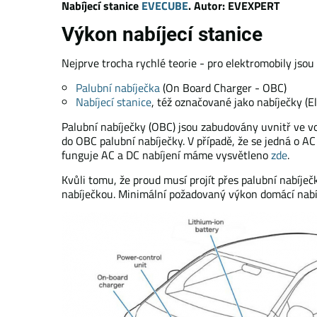
Nabíjecí stanice
EVECUBE
. Autor: EVEXPERT
Výkon nabíjecí stanice
Nejprve trocha rychlé teorie - pro elektromobily jsou 
Palubní nabíječka
(On Board Charger - OBC)
Nabíjecí stanice
, též označované jako nabíječky (E
Palubní nabíječky (OBC) jsou zabudovány uvnitř ve v
do OBC palubní nabíječky. V případě, že se jedná o A
funguje AC a DC nabíjení máme vysvětleno
zde
.
Kvůli tomu, že proud musí projít přes palubní nabíječ
nabíječkou. Minimální požadovaný výkon domácí nabíje