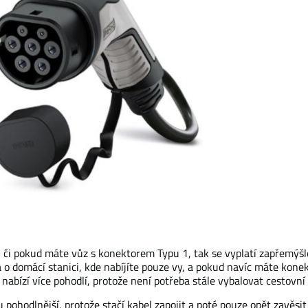
t, či pokud máte vůz s konektorem Typu 1, tak se vyplatí zapřemýšl
ná o domácí stanici, kde nabíjíte pouze vy, a pokud navíc máte ko
abízí více pohodlí, protože není potřeba stále vybalovat cestovní 
 pohodlnější, protože stačí kabel zapojit a poté pouze opět zavěsi