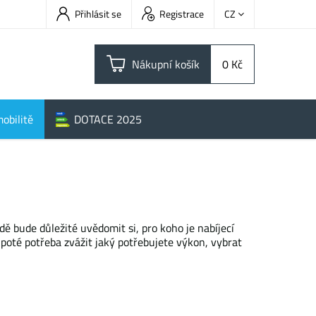
Přihlásit se
Registrace
CZ
Nákupní košík
0 Kč
obilitě
DOTACE 2025
ě bude důležité uvědomit si, pro koho je nabíjecí
 poté potřeba zvážit jaký potřebujete výkon, vybrat