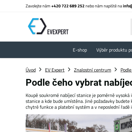
Zavolejte nám
+420 722 689 252
nebo nám napiště na
info
E-shop
Výběr produktu p
Úvod
EV Expert
Znalostní centrum
Podle
Podle čeho vybrat nabíjec
Koupě soukromé nabíjecí stanice je poměrně vysoká inv
stanice a kde bude umístěna. Jiné požadavky budete kl
chytré funkce a platební systém a v neposlední řadě i