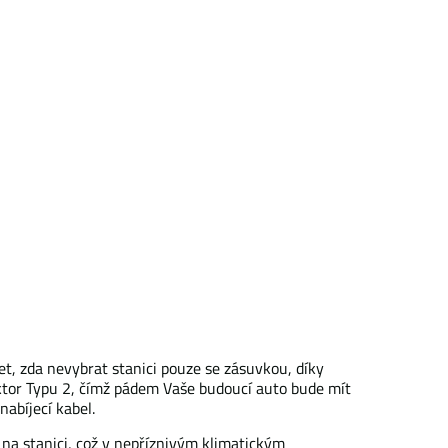
et, zda nevybrat stanici pouze se zásuvkou, díky
nektor Typu 2, čímž pádem Vaše budoucí auto bude mít
nabíjecí kabel.
t na stanici, což v nepříznivým klimatickým