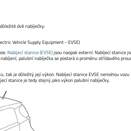
důležité dvě nabíječky:
lectric Vehicle Supply Equipment - EVSE)
oze.
Nabíjecí stanice (EVSE)
jsou naopak externí. Nabíjecí stanice j
C nabíjení, palubní nabíječka se postará o proměnu střídavého pro
ku, tak je důležitý její výkon. Nabíjecí stanice EVSE nemohou vozu 
cí stanice je tedy stejný jako výkon palubní nabíječky.