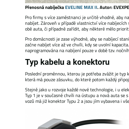
Přenosná nabíječka
EVELINE MAX II
. Autor: EVEXP
Pro firmy s více zaměstnanci je určitě vhodné, aby n
nabíjet. Zároveň v případě vlastnictví více nabíjecích
obě auta, či případně zařídit, aby některé mělo priorit
Pro domácnosti je zase výhodné, aby se nabíjecí st
začne nabíjet více až ve chvíli, kdy se uvolní kapaci
naprogramována na nabíjení pouze v době tzv. nočního 
Typ kabelu a konektoru
Poslední proměnnou, kterou je potřeba zvážit je typ 
která má pouze zásuvku, do které potom každý připojí 
Stejně jako u rozvoje každé nové technologie, i u elek
Typ 1 je v současné chvíli na ústupu a nová auta se 
vozů má již konektor Typu 2 a jsou jím vybavena i vš