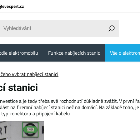
@evexpert.cz
odle elektromobilu
Funkce nabíjecích stanic
Vše o elektrom
 čeho vybrat nabíjecí stanici
í stanici
estice a je tedy třeba své rozhodnutí důkladně zvážit. V první řad
ást na firemní nabíjecí stanici než na domácí. Na základě toho, je
 typ konektoru a připojení kabelu.