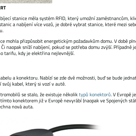
ERT
abíjecí stanice měla systém RFID, který umožní zaměstnancům, klien
 stanic a nabíjení více vozů, je dobré vybrat stanice, které mezi s
u.
anice mohla přizpůsobit energetickým požadavkům domu. V době pl
ta. Či naopak sníží nabíjení, pokud se potřeba domu zvýší. Případně
tarifu, kdy je elektřina nejlevnější.
kabelu a konektoru. Nabízí se zde dvě možnosti, buď se bude jedna
svůj kabel, který si vozí v autě.
tromobilů se stalo, že existuje několik
typů konektorů
. V Evropě j
s tímto konektorem již v Evropě nevyrábí (naopak ve Spojených stá
echna nová auta.