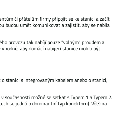
tům či přátelům firmy připojit se ke stanici a začít
ebou budou umět komunikovat a zajistit, aby se nabila
ného provozu tak nabíjí pouze "volným" proudem a
 je vhodné, aby domácí nabíjecí stanice mohla být
t o stanici s integrovaným kabelem anebo o stanici,
e v současnosti možné se setkat s Typem 1 a Typem 2.
tech se jedná o dominantní typ konektoru). Většina