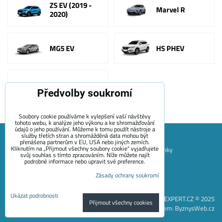
ZS EV (2019 -
Marvel R
2020)
MG5 EV
HS PHEV
MG4 64kWh
Předvolby soukromí
Soubory cookie používáme k vylepšení vaší návštěvy
tohoto webu, k analýze jeho výkonu a ke shromažďování
údajů o jeho používání. Můžeme k tomu použít nástroje a
služby třetích stran a shromážděná data mohou být
přenášena partnerům v EU, USA nebo jiných zemích.
Kliknutím na „Přijmout všechny soubory cookie“ vyjadřujete
Mapa Stránek
Obchodní podmínky
Platební podmínky
svůj souhlas s tímto zpracováním. Níže můžete najít
podrobné informace nebo upravit své preference.
Záruční podmínky EVECUBE
Doprava a vrácení zboží
Zásady ochrany soukromí
+420 722 689 252
Kontakt
O nás
Blog
Předvolby soukromí
Zásady ochrany soukromí
Ukázat podrobnosti
EVEXPERT.CZ © 2025
Přijmout všechny cookies
Vytvořeno systémem:
ByznysWeb.cz