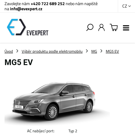
Zavolejte nám
+420 722 689 252
nebo nám napiště
CZ
na
info@evexpert.cz
Úvod
Výběr produktu podle elektromobilu
MG
MG5 EV
MG5 EV
AC nabíjecí port:
Typ 2