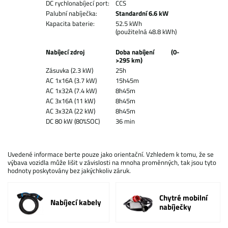
DC rychlonabíjecí port:
CCS
Palubní nabíječka:
Standardní 6.6 kW
Kapacita baterie:
52.5 kWh
(použitelná 48.8 kWh)
Nabíjecí zdroj
Doba nabíjení (0-
>295 km)
Zásuvka (2.3 kW)
25h
AC 1x16A (3.7 kW)
15h45m
AC 1x32A (7.4 kW)
8h45m
AC 3x16A (11 kW)
8h45m
AC 3x32A (22 kW)
8h45m
DC 80 kW (80%SOC)
36 min
Uvedené informace berte pouze jako orientační. Vzhledem k tomu, že se
výbava vozidla může lišit v závislosti na mnoha proměnných, tak jsou tyto
hodnoty poskytovány bez jakýchkoliv záruk.
Chytré mobilní
Nabíjecí kabely
nabíječky