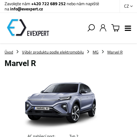
Zavolejte nám
+420 722 689 252
nebo nám napiště
CZ
na
info@evexpert.cz
Úvod
Výběr produktu podle elektromobilu
MG
Marvel R
Marvel R
AC nabíjecí port:
Typ 2