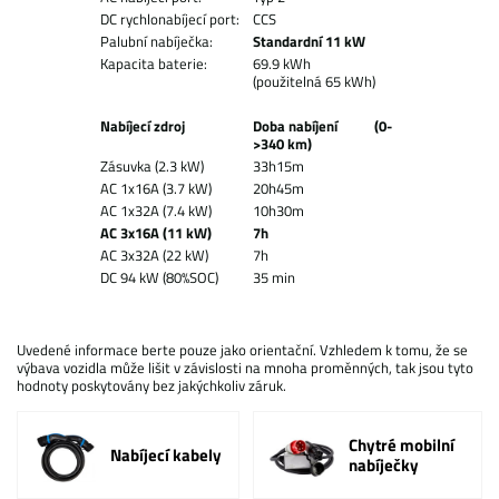
DC rychlonabíjecí port:
CCS
Palubní nabíječka:
Standardní 11 kW
Kapacita baterie:
69.9 kWh
(použitelná 65 kWh)
Nabíjecí zdroj
Doba nabíjení (0-
>340 km)
Zásuvka (2.3 kW)
33h15m
AC 1x16A (3.7 kW)
20h45m
AC 1x32A (7.4 kW)
10h30m
AC 3x16A (11 kW)
7h
AC 3x32A (22 kW)
7h
DC 94 kW (80%SOC)
35 min
Uvedené informace berte pouze jako orientační. Vzhledem k tomu, že se
výbava vozidla může lišit v závislosti na mnoha proměnných, tak jsou tyto
hodnoty poskytovány bez jakýchkoliv záruk.
Chytré mobilní
Nabíjecí kabely
nabíječky