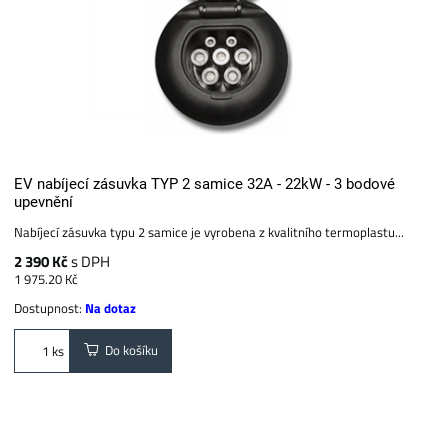
EV nabíjecí zásuvka TYP 2 samice 32A - 22kW - 3 bodové
upevnění
Nabíjecí zásuvka typu 2 samice je vyrobena z kvalitního termoplastu...
2 390 Kč
s DPH
1 975.20 Kč
Dostupnost:
Na dotaz
Do košíku
ks