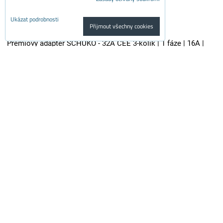
Ukázat podrobnosti
Přijmout všechny cookies
Prémiový adaptér SCHUKO - 32A CEE 3-kolík | 1 fáze | 16A |
3,6kW | 0,5m
Kvalitní adaptér je vhodný pro všechny nabíječky elektroaut se...
700 Kč
s DPH
578.50 Kč
Dostupnost:
Skladem
Do košíku
ks