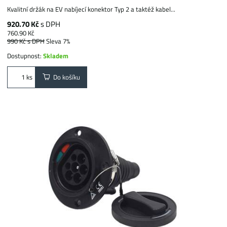
Kvalitní držák na EV nabíjecí konektor Typ 2 a taktéž kabel...
920.70 Kč
s DPH
760.90 Kč
990 Kč
s DPH
Sleva 7%
Dostupnost:
Skladem
Do košíku
ks