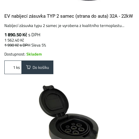
EV nabíjecí zásuvka TYP 2 samec (strana do auta) 32A - 22kW
Nabíjecí zásuvka typu 2 samec je vyrobena z kvalitního termoplastu...
1 890.50 Kč
s DPH
1 562.40 Kč
1 990 Kč
s DPH
Sleva 5%
Dostupnost:
Skladem
Do košíku
ks