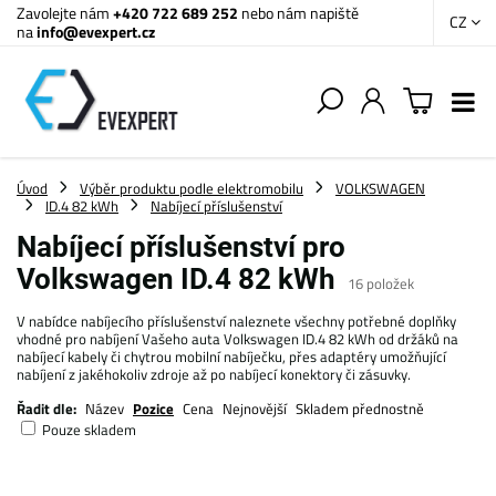
Zavolejte nám
+420 722 689 252
nebo nám napiště
CZ
na
info@evexpert.cz
Úvod
Výběr produktu podle elektromobilu
VOLKSWAGEN
ID.4 82 kWh
Nabíjecí příslušenství
Nabíjecí příslušenství pro
Volkswagen ID.4 82 kWh
16
položek
V nabídce nabíjecího příslušenství naleznete všechny potřebné doplňky
vhodné pro nabíjení Vašeho auta Volkswagen ID.4 82 kWh od držáků na
nabíjecí kabely či chytrou mobilní nabíječku, přes adaptéry umožňující
nabíjení z jakéhokoliv zdroje až po nabíjecí konektory či zásuvky.
Řadit dle:
Název
Pozice
Cena
Nejnovější
Skladem přednostně
Pouze skladem