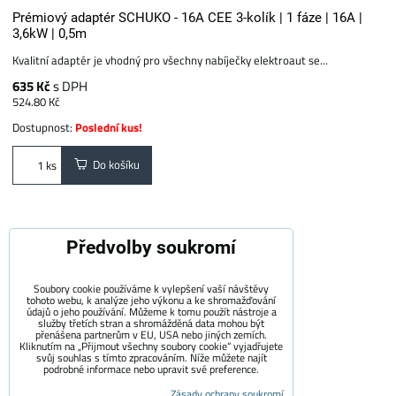
Prémiový adaptér SCHUKO - 16A CEE 3-kolík | 1 fáze | 16A |
3,6kW | 0,5m
Kvalitní adaptér je vhodný pro všechny nabíječky elektroaut se...
635 Kč
s DPH
524.80 Kč
Dostupnost:
Poslední kus!
Do košíku
ks
Předvolby soukromí
Soubory cookie používáme k vylepšení vaší návštěvy
tohoto webu, k analýze jeho výkonu a ke shromažďování
údajů o jeho používání. Můžeme k tomu použít nástroje a
služby třetích stran a shromážděná data mohou být
přenášena partnerům v EU, USA nebo jiných zemích.
Kliknutím na „Přijmout všechny soubory cookie“ vyjadřujete
svůj souhlas s tímto zpracováním. Níže můžete najít
podrobné informace nebo upravit své preference.
Zásady ochrany soukromí