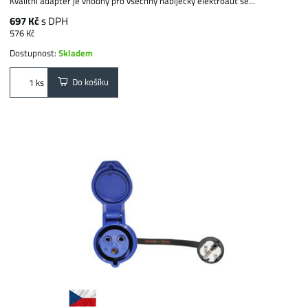
Kvalitní adaptér je vhodný pro všechny nabíječky elektroaut se...
697 Kč
s DPH
576 Kč
Dostupnost:
Skladem
Do košíku
ks