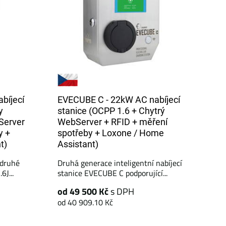
bíjecí
EVECUBE C - 22kW AC nabíjecí
y
stanice (OCPP 1.6 + Chytrý
Server
WebServer + RFID + měření
y +
spotřeby + Loxone / Home
t)
Assistant)
 druhé
Druhá generace inteligentní nabíjecí
6J...
stanice EVECUBE C podporující...
od 49 500 Kč
s DPH
od 40 909.10 Kč