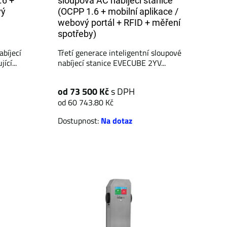
.6 +
sloupová AC nabíjecí stanice
vý
(OCPP 1.6 + mobilní aplikace /
webový portál + RFID + měření
spotřeby)
abíjecí
Třetí generace inteligentní sloupové
cí...
nabíjecí stanice EVECUBE 2YV...
od 73 500 Kč
s DPH
od 60 743.80 Kč
Dostupnost:
Na dotaz