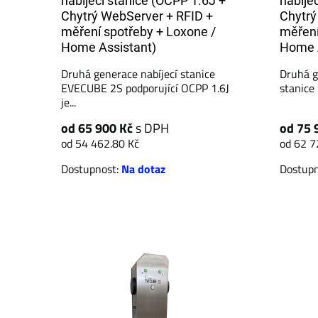
nabíjecí stanice (OCPP 1.6J +
nabíje
Chytrý WebServer + RFID +
Chytrý
měření spotřeby + Loxone /
měření
Home Assistant)
Home A
Druhá generace nabíjecí stanice
Druhá g
EVECUBE 2S podporující OCPP 1.6J
stanice
je...
od 65 900 Kč
s DPH
od 75 
od 54 462.80 Kč
od 62 7
Dostupnost:
Na dotaz
Dostup