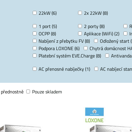
22kW (6)
2x 22kW (8)
1 port (5)
2 porty (8)
R
OCPP (8)
Aplikace (WiFi) (2)
I
Nabíjení z přebytku FV (8)
Odložený start (
Podpora LOXONE (6)
Chytrá domácnost HA
Platební systém EVE.Charge (8)
Antivandal
AC přenosné nabíječky (1)
AC nabíjecí stan
 přednostně
Pouze skladem