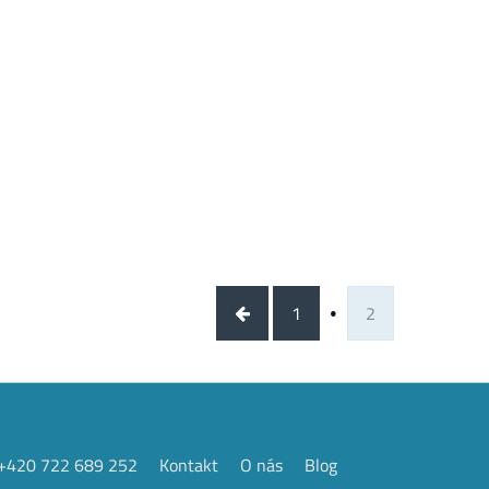
1
2
+420 722 689 252
Kontakt
O nás
Blog