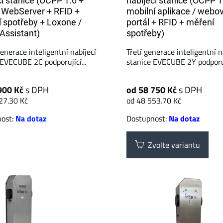
cí stanice (OCPP 1.6 +
nabíjecí stanice (OCPP 1
 WebServer + RFID +
mobilní aplikace / webo
 spotřeby + Loxone /
portál + RFID + měření
ssistant)
spotřeby)
enerace inteligentní nabíjecí
Třetí generace inteligentní n
 EVECUBE 2C podporující...
stanice EVECUBE 2Y podporují
900 Kč
s DPH
od 58 750 Kč
s DPH
27.30 Kč
od 48 553.70 Kč
nost:
Na dotaz
Dostupnost:
Na dotaz
Zvolte variantu