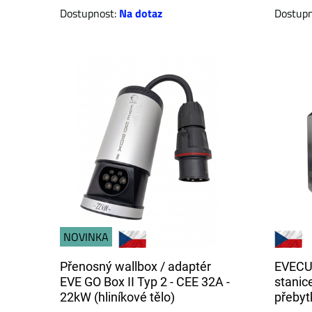
Dostupnost:
Na dotaz
Dostup
NOVINKA
Přenosný wallbox / adaptér
EVECUB
EVE GO Box II Typ 2 - CEE 32A -
stanice
22kW (hliníkové tělo)
přebyt