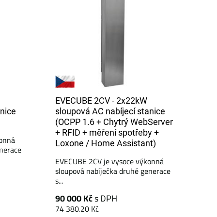
EVECUBE 2CV - 2x22kW
anice
sloupová AC nabíjecí stanice
(OCPP 1.6 + Chytrý WebServer
+ RFID + měření spotřeby +
onná
Loxone / Home Assistant)
enerace
EVECUBE 2CV je vysoce výkonná
sloupová nabíječka druhé generace
s...
90 000 Kč
s DPH
74 380.20 Kč