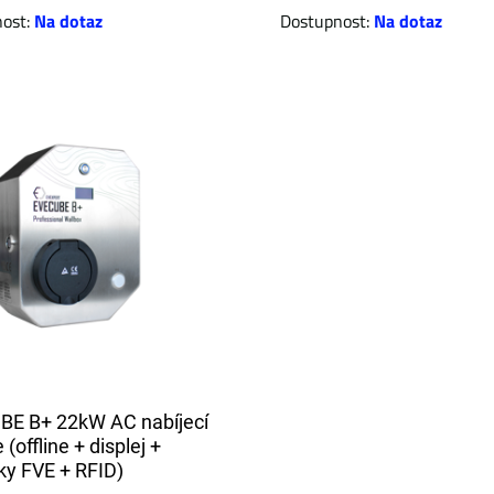
nost:
Na dotaz
Dostupnost:
Na dotaz
E B+ 22kW AC nabíjecí
 (offline + displej +
ky FVE + RFID)