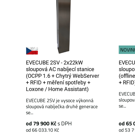
NOVIN
EVECUBE 2SV - 2x22kW
EVECU
sloupová AC nabíjecí stanice
sloupo
(OCPP 1.6 + Chytrý WebServer
(offlin
+ RFID + měření spotřeby +
+ RFID
Loxone / Home Assistant)
EVECUB
sloupov
EVECUBE 2SV je vysoce výkonná
se...
sloupová nabíječka druhé generace
se...
od 79 900 Kč
s DPH
od 65 
od 66 033.10 Kč
od 53 7