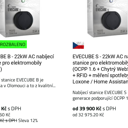
ROZBALENO
E B - 22kW AC nabíjecí
EVECUBE S - 22kW AC na
e pro elektromobily
stanice pro elektromobil
e)
(OCPP 1.6 + Chytrý Web
+ RFID + měření spotřeb
í stanice EVECUBE B je
Loxone / Home Assistan
 v Olomouci a to z kvalitní...
Nabíjecí stanice EVECUBE S
generace podporující OCPP 1.
 Kč
s DPH
od 39 900 Kč
s DPH
60 Kč
od 32 975.20 Kč
 Kč
s DPH
Sleva 12%