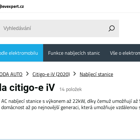
@evexpert.cz
odle elektromobilu
Funkce nabíjecích stanic
Vše o elektrom
ODA AUTO
Citigo-e iV (2020)
Nabíjecí stanice
a citigo-e iV
14
položek
í AC nabíjecí stanice s výkonem až 22kW, díky čemuž umožňují až 5
o domácnost až po nejnovější generaci, která umožňuje vzdálenou 