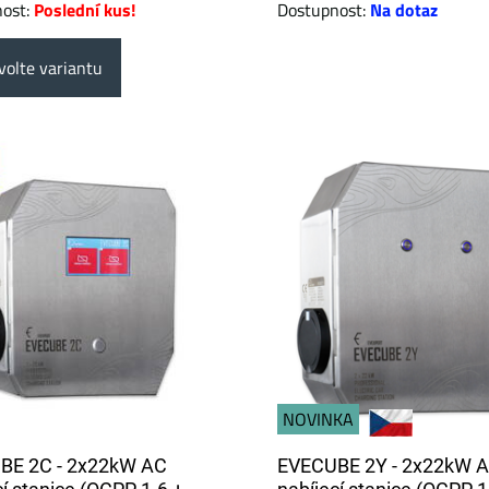
nost:
Poslední kus!
Dostupnost:
Na dotaz
olte variantu
NOVINKA
BE 2C - 2x22kW AC
EVECUBE 2Y - 2x22kW 