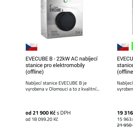
EVECUBE B - 22kW AC nabíjecí
EVECUB
stanice pro elektromobily
stanic
(offline)
(offlin
Nabíjecí stanice EVECUBE B je
Nabíjec
vyrobena v Olomouci a to z kvalitní...
vyrobena
od 21 900 Kč
s DPH
19 316
od 18 099.20 Kč
15 963.
21 950