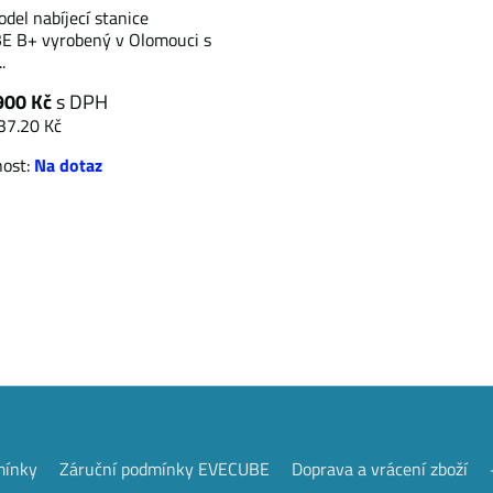
del nabíjecí stanice
 B+ vyrobený v Olomouci s
.
900 Kč
s DPH
37.20 Kč
nost:
Na dotaz
mínky
Záruční podmínky EVECUBE
Doprava a vrácení zboží