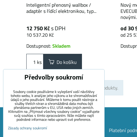
Inteligentní přenosný wallbox /
Nový mo
adaptér s řídící elektronikou, typ...
EVECUBE
novými..
12 750 Kč
s DPH
od 30 
10 537.20 Kč
od 25 5
Dostupnost:
Skladem
Dostup
ks
Do košíku
Předvolby soukromí
Nahoru
Nejsou žádné další produkty.
Soubory cookie používáme k vylepšení vaší návštěvy
tohoto webu, k analýze jeho výkonu a ke shromažďování
údajů o jeho používání. Můžeme k tomu použít nástroje a
služby třetích stran a shromážděná data mohou být
přenášena partnerům v EU, USA nebo jiných zemích.
Kliknutím na „Přijmout všechny soubory cookie“ vyjadřujete
svůj souhlas s tímto zpracováním. Níže můžete najít
podrobné informace nebo upravit své preference.
Zásady ochrany soukromí
Mapa Stránek
Obchodní podmínky
Platební pod