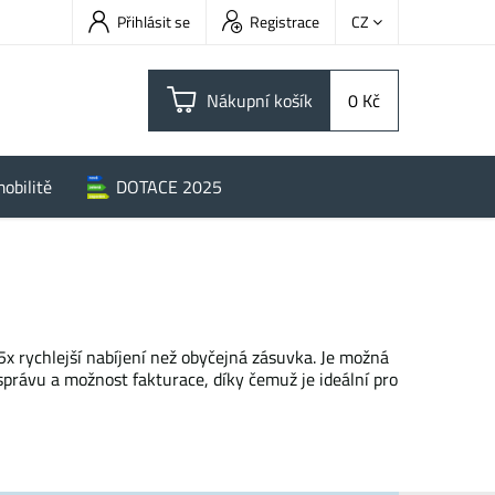
Přihlásit se
Registrace
CZ
Nákupní košík
0 Kč
obilitě
DOTACE 2025
x rychlejší nabíjení než obyčejná zásuvka. Je možná
správu a možnost fakturace, díky čemuž je ideální pro