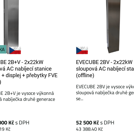
KA
BE 2B+V - 2x22kW
EVECUBE 2BV - 2x22kW
vá AC nabíjecí stanice
sloupová AC nabíjecí st
e + displej + přebytky FVE
(offline)
)
EVECUBE 2BV je vysoce výk
sloupová nabíječka druhé g
E 2B+V je vysoce výkonná
se...
á nabíječka druhé generace
000 Kč
s DPH
52 500 Kč
s DPH
19 Kč
43 388.40 Kč