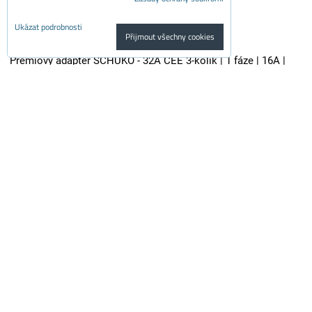
Ukázat podrobnosti
Přijmout všechny cookies
Prémiový adaptér SCHUKO - 32A CEE 3-kolík | 1 fáze | 16A |
3,6kW | 0,5m
Kvalitní adaptér je vhodný pro všechny nabíječky elektroaut se...
700 Kč
s DPH
578.50 Kč
Dostupnost:
Skladem
Do košíku
ks