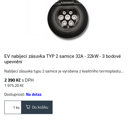
EV nabíjecí zásuvka TYP 2 samice 32A - 22kW - 3 bodové
upevnění
Nabíjecí zásuvka typu 2 samice je vyrobena z kvalitního termoplastu...
2 390 Kč
s DPH
1 975.20 Kč
Dostupnost:
Na dotaz
Do košíku
ks