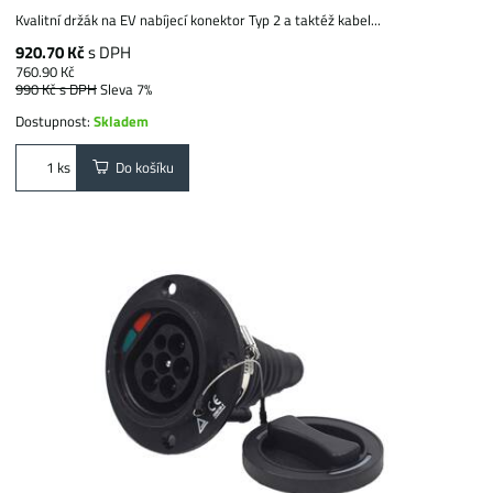
Kvalitní držák na EV nabíjecí konektor Typ 2 a taktéž kabel...
920.70 Kč
s DPH
760.90 Kč
990 Kč
s DPH
Sleva 7%
Dostupnost:
Skladem
Do košíku
ks