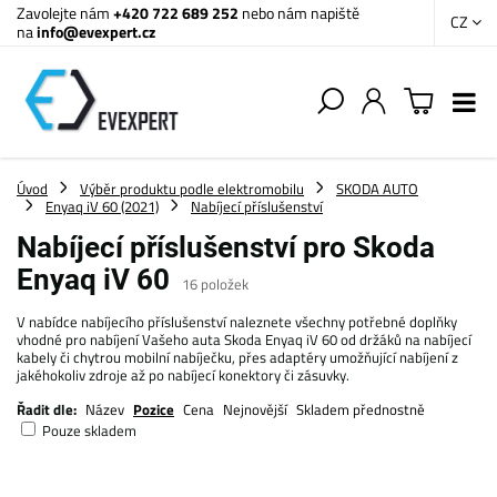
Zavolejte nám
+420 722 689 252
nebo nám napiště
CZ
na
info@evexpert.cz
Úvod
Výběr produktu podle elektromobilu
SKODA AUTO
Enyaq iV 60 (2021)
Nabíjecí příslušenství
Nabíjecí příslušenství pro Skoda
Enyaq iV 60
16
položek
V nabídce nabíjecího příslušenství naleznete všechny potřebné doplňky
vhodné pro nabíjení Vašeho auta Skoda Enyaq iV 60 od držáků na nabíjecí
kabely či chytrou mobilní nabíječku, přes adaptéry umožňující nabíjení z
jakéhokoliv zdroje až po nabíjecí konektory či zásuvky.
Řadit dle:
Název
Pozice
Cena
Nejnovější
Skladem přednostně
Pouze skladem