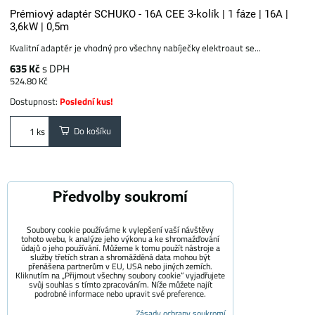
Prémiový adaptér SCHUKO - 16A CEE 3-kolík | 1 fáze | 16A |
3,6kW | 0,5m
Kvalitní adaptér je vhodný pro všechny nabíječky elektroaut se...
635 Kč
s DPH
524.80 Kč
Dostupnost:
Poslední kus!
Do košíku
ks
Předvolby soukromí
Soubory cookie používáme k vylepšení vaší návštěvy
tohoto webu, k analýze jeho výkonu a ke shromažďování
údajů o jeho používání. Můžeme k tomu použít nástroje a
služby třetích stran a shromážděná data mohou být
přenášena partnerům v EU, USA nebo jiných zemích.
Kliknutím na „Přijmout všechny soubory cookie“ vyjadřujete
svůj souhlas s tímto zpracováním. Níže můžete najít
podrobné informace nebo upravit své preference.
Zásady ochrany soukromí