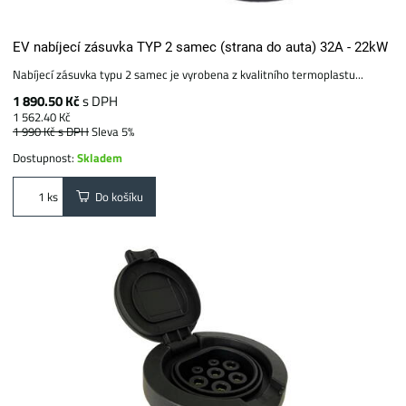
EV nabíjecí zásuvka TYP 2 samec (strana do auta) 32A - 22kW
Nabíjecí zásuvka typu 2 samec je vyrobena z kvalitního termoplastu...
1 890.50 Kč
s DPH
1 562.40 Kč
1 990 Kč
s DPH
Sleva 5%
Dostupnost:
Skladem
Do košíku
ks