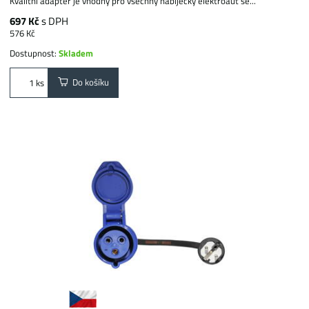
Kvalitní adaptér je vhodný pro všechny nabíječky elektroaut se...
697 Kč
s DPH
576 Kč
Dostupnost:
Skladem
Do košíku
ks