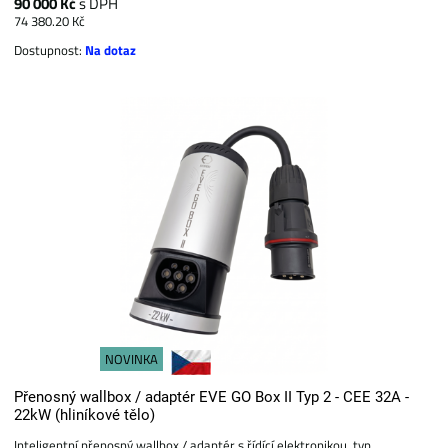
90 000 Kč
s DPH
74 380.20 Kč
Dostupnost:
Na dotaz
NOVINKA
Přenosný wallbox / adaptér EVE GO Box II Typ 2 - CEE 32A -
22kW (hliníkové tělo)
Inteligentní přenosný wallbox / adaptér s řídící elektronikou, typ...