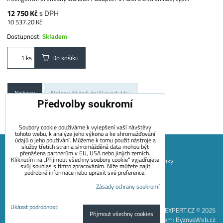
12 750 Kč
s DPH
10 537.20 Kč
Dostupnost:
Skladem
Do košíku
ks
Nahoru
Nejsou žádné další produkty.
Předvolby soukromí
1
2
Soubory cookie používáme k vylepšení vaší návštěvy
tohoto webu, k analýze jeho výkonu a ke shromažďování
údajů o jeho používání. Můžeme k tomu použít nástroje a
služby třetích stran a shromážděná data mohou být
přenášena partnerům v EU, USA nebo jiných zemích.
Kliknutím na „Přijmout všechny soubory cookie“ vyjadřujete
Mapa Stránek
Obchodní podmínky
Platební podmínky
svůj souhlas s tímto zpracováním. Níže můžete najít
podrobné informace nebo upravit své preference.
Záruční podmínky EVECUBE
Doprava a vrácení zboží
Zásady ochrany soukromí
+420 722 689 252
Kontakt
O nás
Blog
Předvolby soukromí
Zásady ochrany soukromí
Ukázat podrobnosti
EVEXPERT.CZ © 2025
Přijmout všechny cookies
Vytvořeno systémem:
ByznysWeb.cz