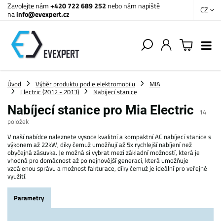
Zavolejte nám
+420 722 689 252
nebo nám napiště
CZ
na
info@evexpert.cz
Úvod
Výběr produktu podle elektromobilu
MIA
Electric (2012 - 2013)
Nabíjecí stanice
Nabíjecí stanice pro Mia Electric
14
položek
V naší nabídce naleznete vysoce kvalitní a kompaktní AC nabíjecí stanice s
výkonem až 22kW, díky čemuž umožňují až 5x rychlejší nabíjení než
obyčejná zásuvka. Je možná si vybrat mezi základní možností, která je
vhodná pro domácnost až po nejnovější generaci, která umožňuje
vzdálenou správu a možnost fakturace, díky čemuž je ideální pro veřejné
využití.
Parametry