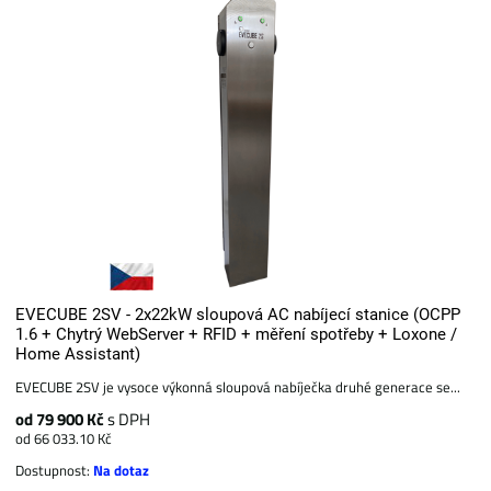
EVECUBE 2SV - 2x22kW sloupová AC nabíjecí stanice (OCPP
1.6 + Chytrý WebServer + RFID + měření spotřeby + Loxone /
Home Assistant)
EVECUBE 2SV je vysoce výkonná sloupová nabíječka druhé generace se...
od 79 900 Kč
s DPH
od 66 033.10 Kč
Dostupnost:
Na dotaz