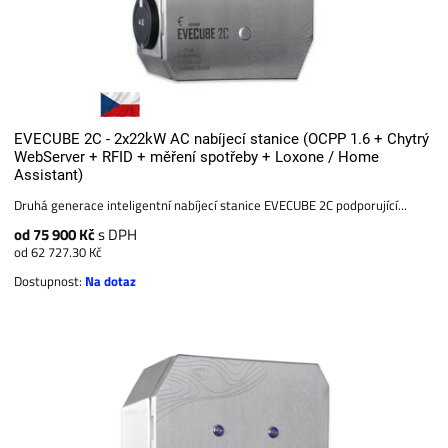
EVECUBE 2C - 2x22kW AC nabíjecí stanice (OCPP 1.6 + Chytrý
WebServer + RFID + měření spotřeby + Loxone / Home
Assistant)
Druhá generace inteligentní nabíjecí stanice EVECUBE 2C podporující...
od 75 900 Kč
s DPH
od 62 727.30 Kč
Dostupnost:
Na dotaz