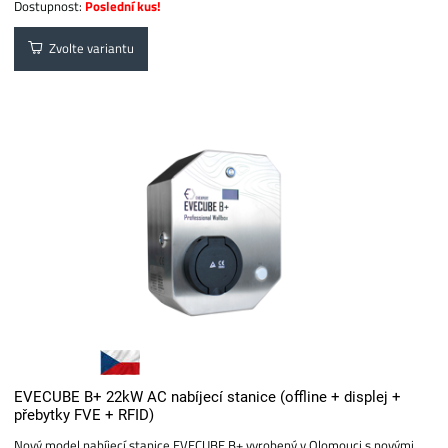
Dostupnost:
Poslední kus!
Zvolte variantu
EVECUBE B+ 22kW AC nabíjecí stanice (offline + displej +
přebytky FVE + RFID)
Nový model nabíjecí stanice EVECUBE B+ vyrobený v Olomouci s novými...