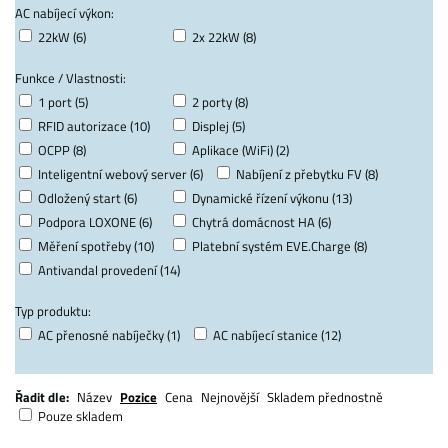
AC nabíjecí výkon:
22kW (6)
2x 22kW (8)
Funkce / Vlastnosti:
1 port (5)
2 porty (8)
RFID autorizace (10)
Displej (5)
OCPP (8)
Aplikace (WiFi) (2)
Inteligentní webový server (6)
Nabíjení z přebytku FV (8)
Odložený start (6)
Dynamické řízení výkonu (13)
Podpora LOXONE (6)
Chytrá domácnost HA (6)
Měření spotřeby (10)
Platební systém EVE.Charge (8)
Antivandal provedení (14)
Typ produktu:
AC přenosné nabíječky (1)
AC nabíjecí stanice (12)
Řadit dle:
Název
Pozice
Cena
Nejnovější
Skladem přednostně
Pouze skladem