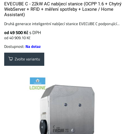
EVECUBE C - 22kW AC nabíjecí stanice (OCPP 1.6 + Chytrý
WebServer + RFID + měření spotřeby + Loxone / Home
Assistant)
Druhá generace inteligentní nabíjecí stanice EVECUBE C podporující...
od 49 500 Kč
s DPH
od 40 909.10 Kč
Dostupnost:
Na dotaz
Zvolte variantu