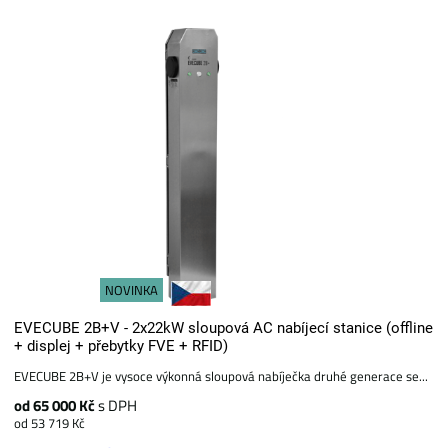
NOVINKA
EVECUBE 2B+V - 2x22kW sloupová AC nabíjecí stanice (offline
+ displej + přebytky FVE + RFID)
EVECUBE 2B+V je vysoce výkonná sloupová nabíječka druhé generace se...
od 65 000 Kč
s DPH
od 53 719 Kč