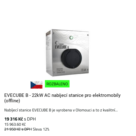
ROZBALENO
EVECUBE B - 22kW AC nabíjecí stanice pro elektromobily
(offline)
Nabíjecí stanice EVECUBE B je vyrobena v Olomouci a to z kvalitní...
19 316 Kč
s DPH
15 963.60 Kč
21 950 Kč
s DPH
Sleva 12%