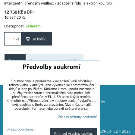
Inteligentní přenosný wallbox / adaptér s řídící elektronikou, typ...
12 750 Kč
s DPH
10 537.20 Kč
Dostupnost:
Skladem
Do košíku
ks
Nahoru
Nejsou žádné další produkty.
Předvolby soukromí
1
2
Soubory cookie používáme k vylepšení vaší návštěvy
tohoto webu, k analýze jeho výkonu a ke shromažďování
údajů o jeho používání. Můžeme k tomu použít nástroje a
služby třetích stran a shromážděná data mohou být
přenášena partnerům v EU, USA nebo jiných zemích.
Kliknutím na „Přijmout všechny soubory cookie“ vyjadřujete
Mapa Stránek
Obchodní podmínky
Platební podmínky
svůj souhlas s tímto zpracováním. Níže můžete najít
podrobné informace nebo upravit své preference.
Záruční podmínky EVECUBE
Doprava a vrácení zboží
Zásady ochrany soukromí
+420 722 689 252
Kontakt
O nás
Blog
Předvolby soukromí
Zásady ochrany soukromí
Ukázat podrobnosti
EVEXPERT.CZ © 2025
Přijmout všechny cookies