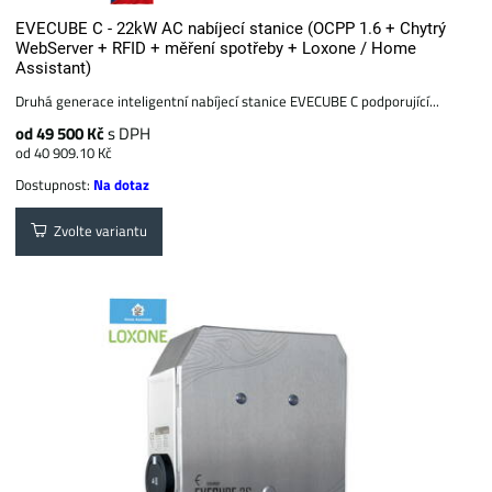
EVECUBE C - 22kW AC nabíjecí stanice (OCPP 1.6 + Chytrý
WebServer + RFID + měření spotřeby + Loxone / Home
Assistant)
Druhá generace inteligentní nabíjecí stanice EVECUBE C podporující...
od 49 500 Kč
s DPH
od 40 909.10 Kč
Dostupnost:
Na dotaz
Zvolte variantu