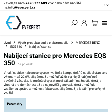
Zavolejte nám
+420 722 689 252
nebo nám napiště
CZ
na
info@evexpert.cz
Úvod
Výběr produktu podle elektromobilu
MERCEDES BENZ
EQS 350
Nabíjecí stanice
Nabíjecí stanice pro Mercedes EQS
350
14
položek
V naší nabídce naleznete vysoce kvalitní a kompaktní AC nabíjecí stanice s
výkonem až 22kW, díky čemuž umožňují až 5x rychlejší nabíjení než
obyčejná zásuvka. Je možná si vybrat mezi základní možností, která je
vhodná pro domácnost až po nejnovější generaci, která umožňuje
vzdálenou správu a možnost fakturace, díky čemuž je ideální pro veřejné
využití.
Parametry