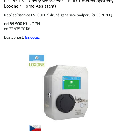
(OCPP 1.6 + Chytrý WebServer + RFID + měření spotřeby +
Loxone / Home Assistant)
Nabíjecí stanice EVECUBE S druhé generace podporující OCPP 1.6J...
od 39 900 Kč
s DPH
od 32 975.20 Kč
Dostupnost:
Na dotaz