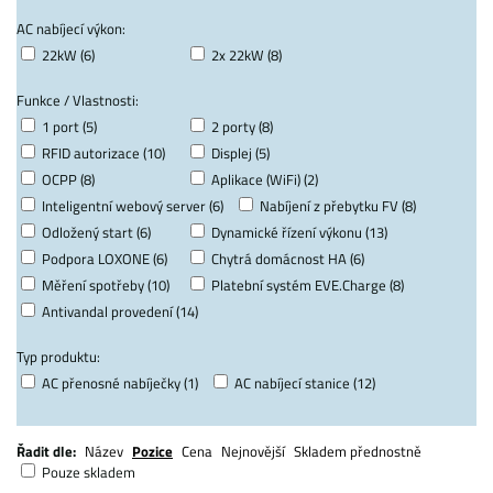
AC nabíjecí výkon:
22kW (6)
2x 22kW (8)
Funkce / Vlastnosti:
1 port (5)
2 porty (8)
RFID autorizace (10)
Displej (5)
OCPP (8)
Aplikace (WiFi) (2)
Inteligentní webový server (6)
Nabíjení z přebytku FV (8)
Odložený start (6)
Dynamické řízení výkonu (13)
Podpora LOXONE (6)
Chytrá domácnost HA (6)
Měření spotřeby (10)
Platební systém EVE.Charge (8)
Antivandal provedení (14)
Typ produktu:
AC přenosné nabíječky (1)
AC nabíjecí stanice (12)
Řadit dle:
Název
Pozice
Cena
Nejnovější
Skladem přednostně
Pouze skladem