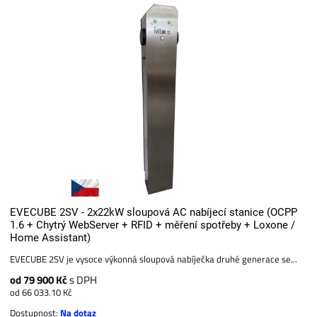
EVECUBE 2SV - 2x22kW sloupová AC nabíjecí stanice (OCPP
1.6 + Chytrý WebServer + RFID + měření spotřeby + Loxone /
Home Assistant)
EVECUBE 2SV je vysoce výkonná sloupová nabíječka druhé generace se...
od 79 900 Kč
s DPH
od 66 033.10 Kč
Dostupnost:
Na dotaz