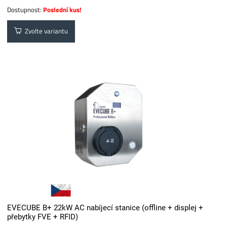
Dostupnost:
Poslední kus!
Zvolte variantu
EVECUBE B+ 22kW AC nabíjecí stanice (offline + displej +
přebytky FVE + RFID)