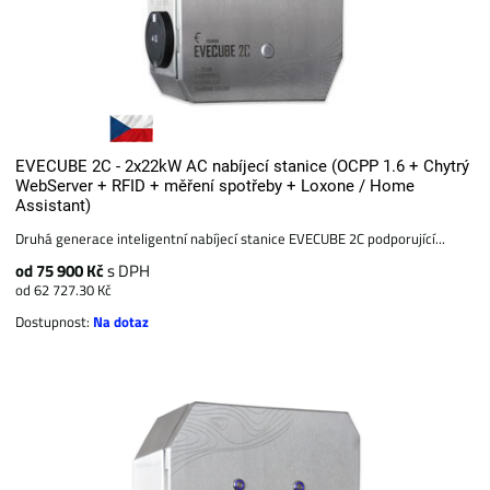
EVECUBE 2C - 2x22kW AC nabíjecí stanice (OCPP 1.6 + Chytrý
WebServer + RFID + měření spotřeby + Loxone / Home
Assistant)
Druhá generace inteligentní nabíjecí stanice EVECUBE 2C podporující...
od 75 900 Kč
s DPH
od 62 727.30 Kč
Dostupnost:
Na dotaz