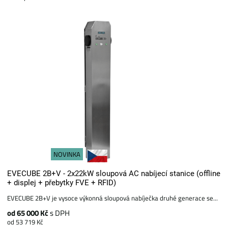
NOVINKA
EVECUBE 2B+V - 2x22kW sloupová AC nabíjecí stanice (offline
+ displej + přebytky FVE + RFID)
EVECUBE 2B+V je vysoce výkonná sloupová nabíječka druhé generace se...
od 65 000 Kč
s DPH
od 53 719 Kč