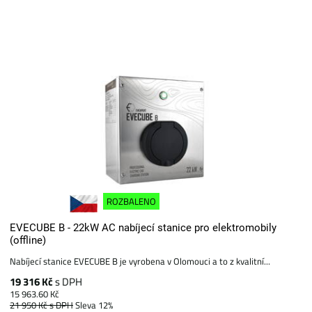
ROZBALENO
EVECUBE B - 22kW AC nabíjecí stanice pro elektromobily
(offline)
Nabíjecí stanice EVECUBE B je vyrobena v Olomouci a to z kvalitní...
19 316 Kč
s DPH
15 963.60 Kč
21 950 Kč
s DPH
Sleva 12%