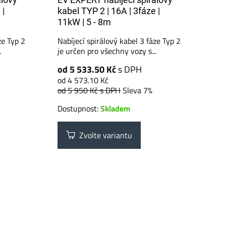
 |
kabel TYP 2 | 16A | 3fáze |
11kW | 5 - 8m
ze Typ 2
Nabíjecí spirálový kabel 3 fáze Typ 2
.
je určen pro všechny vozy s...
od 5 533.50 Kč
s DPH
od 4 573.10 Kč
od 5 950 Kč
s DPH
Sleva 7%
Dostupnost:
Skladem
Zvolte variantu