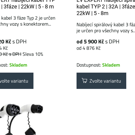
 | 3fáze | 22kW | 5 - 8 m
kabel TYP 2 | 32A | 3fáze
22kW | 5 - 8m
 kabel 3 fáze Typ 2 je určen
chny vozy s konektorem...
Nabíjecí spirálový kabel 3 fá
je určen pro všechny vozy s..
20 Kč
s DPH
od 5 900 Kč
s DPH
4 Kč
od 4 876 Kč
0 Kč
s DPH
Sleva 10%
nost:
Skladem
Dostupnost:
Skladem
olte variantu
Zvolte variantu