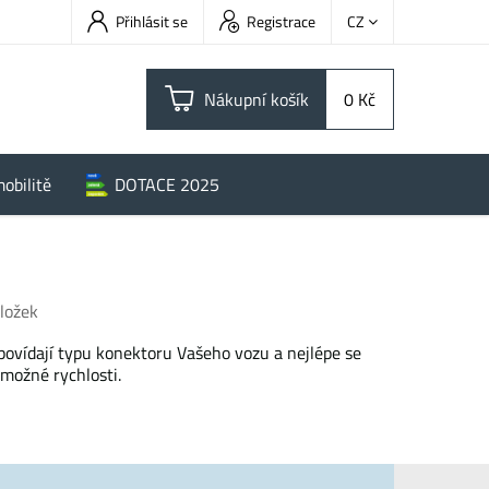
Přihlásit se
Registrace
CZ
Nákupní košík
0 Kč
obilitě
DOTACE 2025
ložek
povídají typu konektoru Vašeho vozu a nejlépe se
možné rychlosti.