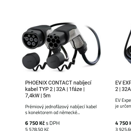
PHOENIX CONTACT nabíjecí
EV EXP
kabel TYP 2 | 32A | 1fáze |
2 | 32A
7,4kW | 5m
EV Exper
je určen
Prémiový jednofázový nabíjecí kabel
s konektorem od německé...
6 750 Kč
s DPH
4 750 
5 578.50 Kč
3 925.6