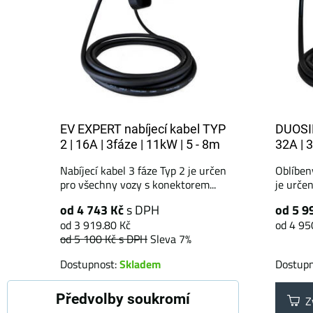
EV EXPERT nabíjecí kabel TYP
DUOSID
2 | 16A | 3fáze | 11kW | 5 - 8m
32A | 3
Nabíjecí kabel 3 fáze Typ 2 je určen
Oblíbený
pro všechny vozy s konektorem...
je určen
od 4 743 Kč
s DPH
od 5 9
od 3 919.80 Kč
od 4 95
od 5 100 Kč
s DPH
Sleva 7%
Dostupnost:
Skladem
Dostup
Předvolby soukromí
Zvolte variantu
Zv