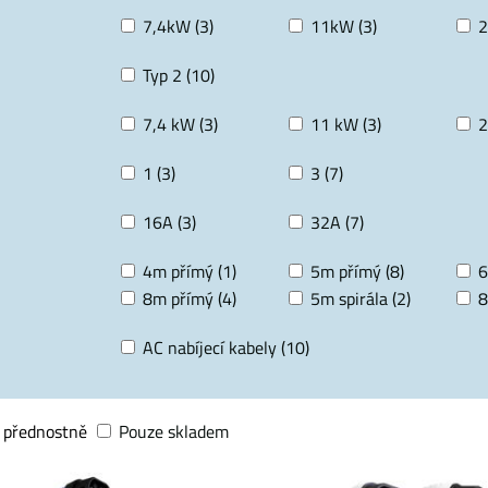
7,4kW (3)
11kW (3)
2
Typ 2 (10)
7,4 kW (3)
11 kW (3)
2
1 (3)
3 (7)
16A (3)
32A (7)
4m přímý (1)
5m přímý (8)
6
8m přímý (4)
5m spirála (2)
8
AC nabíjecí kabely (10)
 přednostně
Pouze skladem