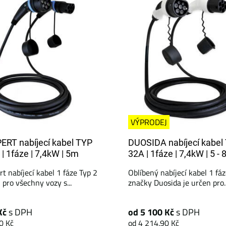
VÝPRODEJ
ERT nabíjecí kabel TYP
DUOSIDA nabíjecí kabel 
 | 1fáze | 7,4kW | 5m
32A | 1fáze | 7,4kW | 5 -
t nabíjecí kabel 1 fáze Typ 2
Oblíbený nabíjecí kabel 1 fá
 pro všechny vozy s...
značky Duosida je určen pro..
Kč
s DPH
od 5 100 Kč
s DPH
0 Kč
od 4 214.90 Kč