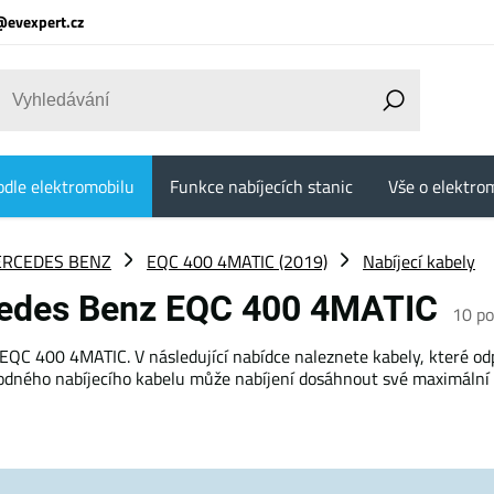
@evexpert.cz
odle elektromobilu
Funkce nabíjecích stanic
Vše o elektrom
RCEDES BENZ
EQC 400 4MATIC (2019)
Nabíjecí kabely
rcedes Benz EQC 400 4MATIC
10
po
EQC 400 4MATIC. V následující nabídce naleznete kabely, které od
hodného nabíjecího kabelu může nabíjení dosáhnout své maximální 