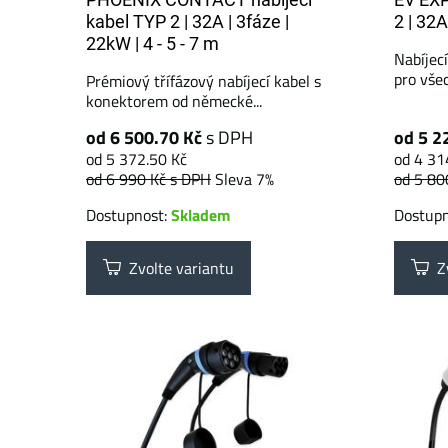
kabel TYP 2 | 32A | 3fáze |
2 | 32A
22kW | 4 - 5 - 7 m
Nabíjecí
pro vše
Prémiový třífázový nabíjecí kabel s
konektorem od německé...
od 6 500.70 Kč
s DPH
od 5 2
od 5 372.50 Kč
od 4 31
od 6 990 Kč
s DPH
Sleva 7%
od 5 80
Dostupnost:
Skladem
Dostup
Zvolte variantu
Zv