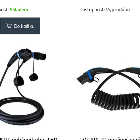
nost:
Skladem
Dostupnost:
Vyprodáno
Do košíku
ERT nabíjecí kabel TYP
EV EXPERT nabíjecí spir