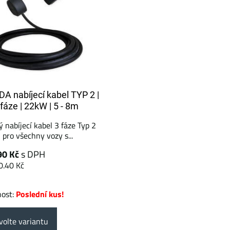
A nabíjecí kabel TYP 2 |
fáze | 22kW | 5 - 8m
 nabíjecí kabel 3 fáze Typ 2
 pro všechny vozy s...
90 Kč
s DPH
0.40 Kč
nost:
Poslední kus!
olte variantu