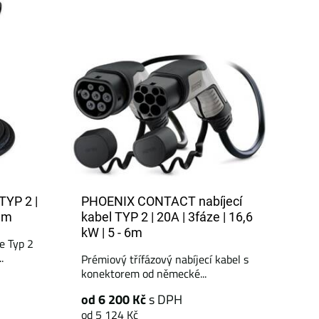
TYP 2 |
PHOENIX CONTACT nabíjecí
 8m
kabel TYP 2 | 20A | 3fáze | 16,6
kW | 5 - 6m
ze Typ 2
.
Prémiový třífázový nabíjecí kabel s
konektorem od německé...
od 6 200 Kč
s DPH
od 5 124 Kč