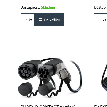
Dostupnost:
Skladem
Dostup
ks
Do košíku
ks
PHOENIX CONTACT nabíjecí
EV EXP