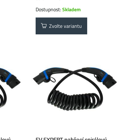
Dostupnost:
Skladem
Zvolte variantu
álový
EV EXPERT nabíjecí spirálový