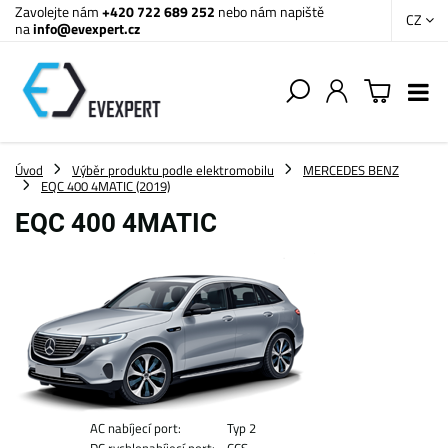
Zavolejte nám
+420 722 689 252
nebo nám napiště
CZ
na
info@evexpert.cz
Úvod
Výběr produktu podle elektromobilu
MERCEDES BENZ
EQC 400 4MATIC (2019)
EQC 400 4MATIC
AC nabíjecí port:
Typ 2