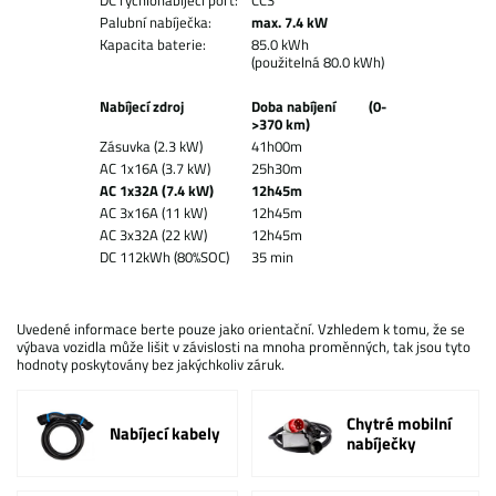
DC rychlonabíjecí port:
CCS
Palubní nabíječka:
max. 7.4 kW
Kapacita baterie:
85.0 kWh
(použitelná 80.0 kWh)
Nabíjecí zdroj
Doba nabíjení (0-
>370 km)
Zásuvka (2.3 kW)
41h00m
AC 1x16A (3.7 kW)
25h30m
AC 1x32A (7.4 kW)
12h45m
AC 3x16A (11 kW)
12h45m
AC 3x32A (22 kW)
12h45m
DC 112kWh (80%SOC)
35 min
Uvedené informace berte pouze jako orientační. Vzhledem k tomu, že se
výbava vozidla může lišit v závislosti na mnoha proměnných, tak jsou tyto
hodnoty poskytovány bez jakýchkoliv záruk.
Chytré mobilní
Nabíjecí kabely
nabíječky