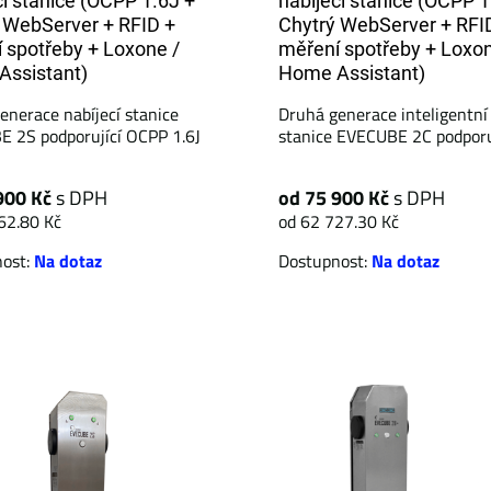
cí stanice (OCPP 1.6J +
nabíjecí stanice (OCPP 1
 WebServer + RFID +
Chytrý WebServer + RFI
 spotřeby + Loxone /
měření spotřeby + Loxon
ssistant)
Home Assistant)
enerace nabíjecí stanice
Druhá generace inteligentní 
 2S podporující OCPP 1.6J
stanice EVECUBE 2C podporují
900 Kč
s DPH
od 75 900 Kč
s DPH
62.80 Kč
od 62 727.30 Kč
nost:
Na dotaz
Dostupnost:
Na dotaz