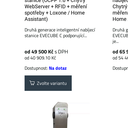
stanice (OCPP 1.6 + Chytrý
nabíje
WebServer + RFID + měření
Chytrý
spotřeby + Loxone / Home
měření
Assistant)
Home A
Druhá generace inteligentní nabíjecí
Druhá g
stanice EVECUBE C podporující...
EVECUBE
je...
od 49 500 Kč
s DPH
od 65 
od 40 909.10 Kč
od 54 4
Dostupnost:
Na dotaz
Dostup
Zvolte variantu