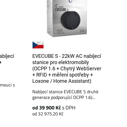
bíjecí
EVECUBE S - 22kW AC nabíjecí
+
stanice pro elektromobily
(OCPP 1.6 + Chytrý WebServer
+ RFID + měření spotřeby +
Loxone / Home Assistant)
mouci s
Nabíjecí stanice EVECUBE S druhé
generace podporující OCPP 1.6J...
od 39 900 Kč
s DPH
od 32 975.20 Kč