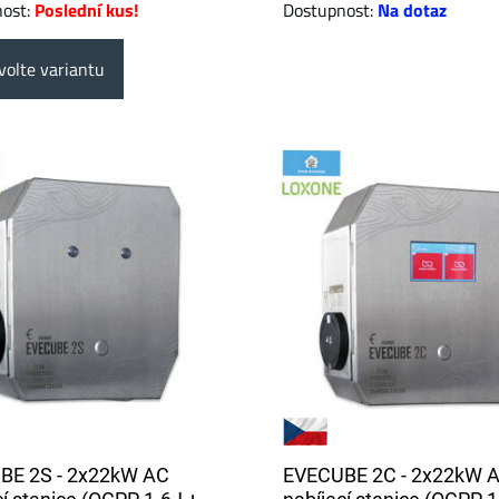
nost:
Poslední kus!
Dostupnost:
Na dotaz
olte variantu
BE 2S - 2x22kW AC
EVECUBE 2C - 2x22kW 