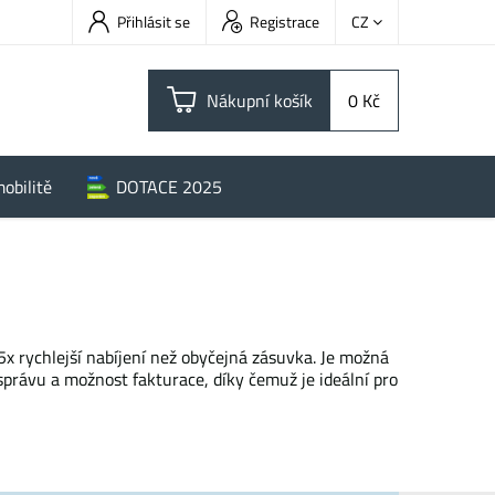
Přihlásit se
Registrace
CZ
Nákupní košík
0 Kč
obilitě
DOTACE 2025
x rychlejší nabíjení než obyčejná zásuvka. Je možná
správu a možnost fakturace, díky čemuž je ideální pro