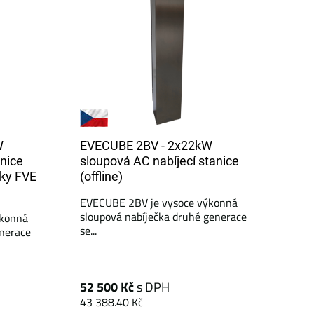
W
EVECUBE 2BV - 2x22kW
anice
sloupová AC nabíjecí stanice
tky FVE
(offline)
EVECUBE 2BV je vysoce výkonná
sloupová nabíječka druhé generace
ýkonná
se...
enerace
52 500 Kč
s DPH
43 388.40 Kč