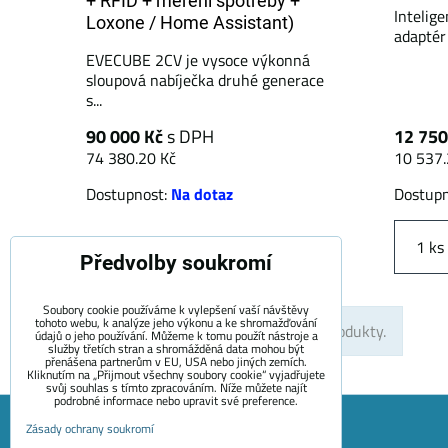
+ RFID + měření spotřeby +
Intelig
Loxone / Home Assistant)
adaptér 
EVECUBE 2CV je vysoce výkonná
sloupová nabíječka druhé generace
s...
90 000 Kč
s DPH
12 750
74 380.20 Kč
10 537.
Dostupnost:
Na dotaz
Dostup
ks
Předvolby soukromí
Soubory cookie používáme k vylepšení vaší návštěvy
tohoto webu, k analýze jeho výkonu a ke shromažďování
Nahoru
Nejsou žádné další produkty.
údajů o jeho používání. Můžeme k tomu použít nástroje a
služby třetích stran a shromážděná data mohou být
přenášena partnerům v EU, USA nebo jiných zemích.
Kliknutím na „Přijmout všechny soubory cookie“ vyjadřujete
svůj souhlas s tímto zpracováním. Níže můžete najít
podrobné informace nebo upravit své preference.
Zásady ochrany soukromí