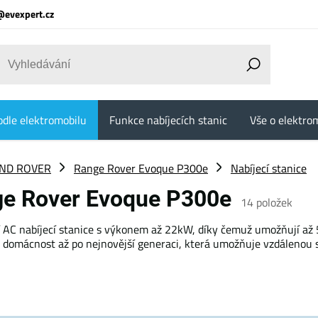
@evexpert.cz
odle elektromobilu
Funkce nabíjecích stanic
Vše o elektrom
ND ROVER
Range Rover Evoque P300e
Nabíjecí stanice
nge Rover Evoque P300e
14
položek
í AC nabíjecí stanice s výkonem až 22kW, díky čemuž umožňují až 5
o domácnost až po nejnovější generaci, která umožňuje vzdálenou 