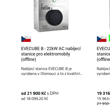
EVECUBE B - 22kW AC nabíjecí
EVECUB
stanice pro elektromobily
stanic
(offline)
(offlin
Nabíjecí stanice EVECUBE B je
Nabíjec
vyrobena v Olomouci a to z kvalitní...
vyrobena
od 21 900 Kč
s DPH
19 316
od 18 099.20 Kč
15 963.
21 950