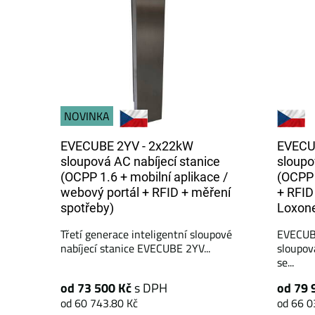
NOVINKA
EVECUBE 2YV - 2x22kW
EVECU
sloupová AC nabíjecí stanice
sloupo
(OCPP 1.6 + mobilní aplikace /
(OCPP 
webový portál + RFID + měření
+ RFID
spotřeby)
Loxone
Třetí generace inteligentní sloupové
EVECUB
nabíjecí stanice EVECUBE 2YV...
sloupov
se...
od 73 500 Kč
s DPH
od 79 
od 60 743.80 Kč
od 66 0