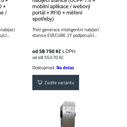
.6 +
nabíjecí stanice (OCPP 1.6 +
D +
mobilní aplikace / webový
e /
portál + RFID + měření
spotřeby)
nabíjecí
Třetí generace inteligentní nabíjecí
cí...
stanice EVECUBE 2Y podporující...
od 58 750 Kč
s DPH
od 48 553.70 Kč
Dostupnost:
Na dotaz
Zvolte variantu