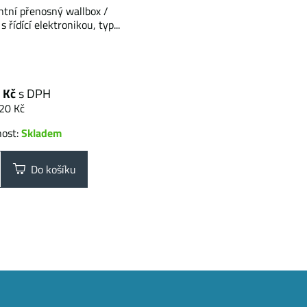
entní přenosný wallbox /
s řídící elektronikou, typ...
 Kč
s DPH
20 Kč
nost:
Skladem
Do košíku