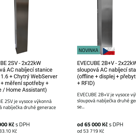
NOVINKA
BE 2SV - 2x22kW
EVECUBE 2B+V - 2x22k
vá AC nabíjecí stanice
sloupová AC nabíjecí st
1.6 + Chytrý WebServer
(offline + displej + přeby
 + měření spotřeby +
+ RFID)
 / Home Assistant)
EVECUBE 2B+V je vysoce v
sloupová nabíječka druhé g
E 2SV je vysoce výkonná
se...
á nabíječka druhé generace
900 Kč
s DPH
od 65 000 Kč
s DPH
33.10 Kč
od 53 719 Kč