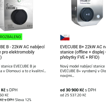
ROZBALENO
E B - 22kW AC nabíjecí
EVECUBE B+ 22kW AC na
e pro elektromobily
stanice (offline + displej 
e)
přebytky FVE + RFID)
í stanice EVECUBE B je
Nový model nabíjecí stanice
 v Olomouci a to z kvalitní...
EVECUBE B+ vyrobený v Olo
novými...
 Kč
s DPH
od 30 900 Kč
s DPH
60 Kč
od 25 537.20 Kč
 Kč
s DPH
Sleva 12%