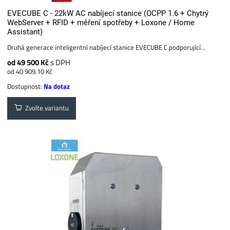
EVECUBE C - 22kW AC nabíjecí stanice (OCPP 1.6 + Chytrý
WebServer + RFID + měření spotřeby + Loxone / Home
Assistant)
Druhá generace inteligentní nabíjecí stanice EVECUBE C podporující...
od 49 500 Kč
s DPH
od 40 909.10 Kč
Dostupnost:
Na dotaz
Zvolte variantu