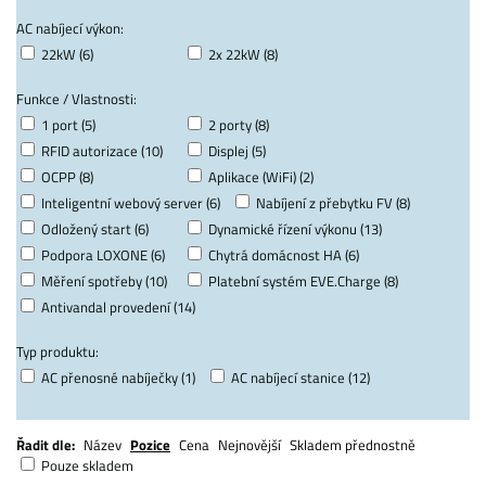
AC nabíjecí výkon:
22kW (6)
2x 22kW (8)
Funkce / Vlastnosti:
1 port (5)
2 porty (8)
RFID autorizace (10)
Displej (5)
OCPP (8)
Aplikace (WiFi) (2)
Inteligentní webový server (6)
Nabíjení z přebytku FV (8)
Odložený start (6)
Dynamické řízení výkonu (13)
Podpora LOXONE (6)
Chytrá domácnost HA (6)
Měření spotřeby (10)
Platební systém EVE.Charge (8)
Antivandal provedení (14)
Typ produktu:
AC přenosné nabíječky (1)
AC nabíjecí stanice (12)
Řadit dle:
Název
Pozice
Cena
Nejnovější
Skladem přednostně
Pouze skladem