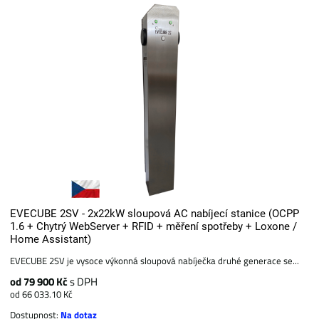
EVECUBE 2SV - 2x22kW sloupová AC nabíjecí stanice (OCPP
1.6 + Chytrý WebServer + RFID + měření spotřeby + Loxone /
Home Assistant)
EVECUBE 2SV je vysoce výkonná sloupová nabíječka druhé generace se...
od 79 900 Kč
s DPH
od 66 033.10 Kč
Dostupnost:
Na dotaz