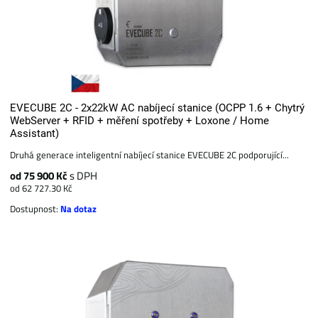
EVECUBE 2C - 2x22kW AC nabíjecí stanice (OCPP 1.6 + Chytrý
WebServer + RFID + měření spotřeby + Loxone / Home
Assistant)
Druhá generace inteligentní nabíjecí stanice EVECUBE 2C podporující...
od 75 900 Kč
s DPH
od 62 727.30 Kč
Dostupnost:
Na dotaz