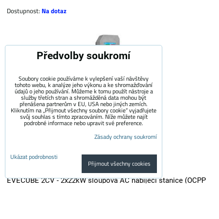
Dostupnost:
Na dotaz
Předvolby soukromí
Soubory cookie používáme k vylepšení vaší návštěvy
tohoto webu, k analýze jeho výkonu a ke shromažďování
údajů o jeho používání. Můžeme k tomu použít nástroje a
služby třetích stran a shromážděná data mohou být
přenášena partnerům v EU, USA nebo jiných zemích.
Kliknutím na „Přijmout všechny soubory cookie“ vyjadřujete
svůj souhlas s tímto zpracováním. Níže můžete najít
podrobné informace nebo upravit své preference.
Zásady ochrany soukromí
Ukázat podrobnosti
Přijmout všechny cookies
EVECUBE 2CV - 2x22kW sloupová AC nabíjecí stanice (OCPP
1.6 + Chytrý WebServer + RFID + měření spotřeby + Loxone /
Home Assistant)
EVECUBE 2CV je vysoce výkonná sloupová nabíječka druhé generace s...