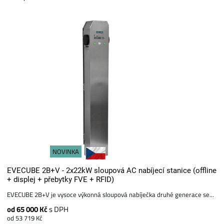
NOVINKA
EVECUBE 2B+V - 2x22kW sloupová AC nabíjecí stanice (offline
+ displej + přebytky FVE + RFID)
EVECUBE 2B+V je vysoce výkonná sloupová nabíječka druhé generace se...
od 65 000 Kč
s DPH
od 53 719 Kč