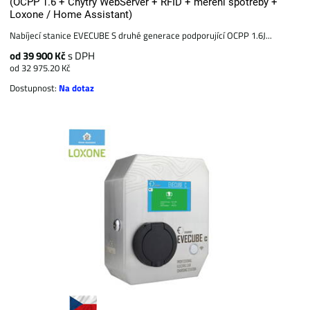
(OCPP 1.6 + Chytrý WebServer + RFID + měření spotřeby +
Loxone / Home Assistant)
Nabíjecí stanice EVECUBE S druhé generace podporující OCPP 1.6J...
od 39 900 Kč
s DPH
od 32 975.20 Kč
Dostupnost:
Na dotaz