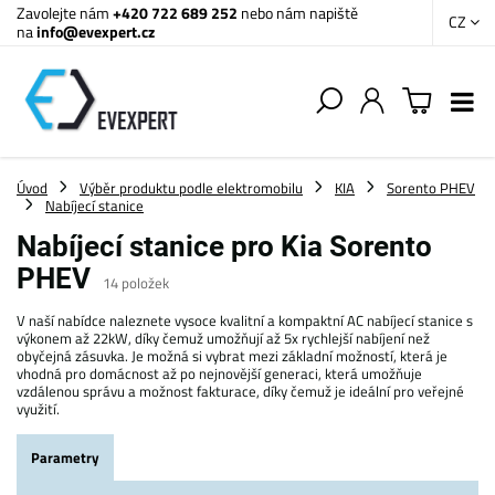
Zavolejte nám
+420 722 689 252
nebo nám napiště
CZ
na
info@evexpert.cz
Úvod
Výběr produktu podle elektromobilu
KIA
Sorento PHEV
Nabíjecí stanice
Nabíjecí stanice pro Kia Sorento
PHEV
14
položek
V naší nabídce naleznete vysoce kvalitní a kompaktní AC nabíjecí stanice s
výkonem až 22kW, díky čemuž umožňují až 5x rychlejší nabíjení než
obyčejná zásuvka. Je možná si vybrat mezi základní možností, která je
vhodná pro domácnost až po nejnovější generaci, která umožňuje
vzdálenou správu a možnost fakturace, díky čemuž je ideální pro veřejné
využití.
Parametry