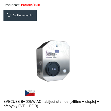
Dostupnost:
Poslední kus!
Zvolte variantu
EVECUBE B+ 22kW AC nabíjecí stanice (offline + displej +
přebytky FVE + RFID)