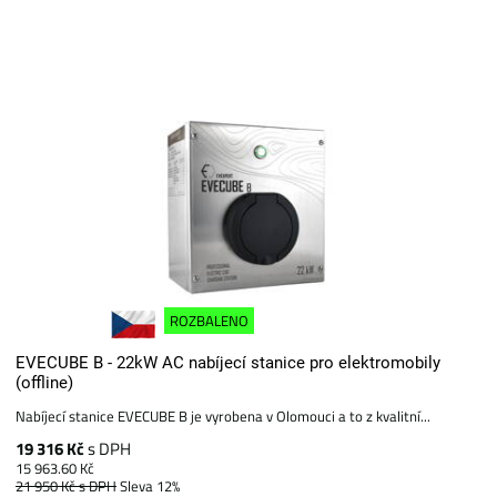
ROZBALENO
EVECUBE B - 22kW AC nabíjecí stanice pro elektromobily
(offline)
Nabíjecí stanice EVECUBE B je vyrobena v Olomouci a to z kvalitní...
19 316 Kč
s DPH
15 963.60 Kč
21 950 Kč
s DPH
Sleva 12%