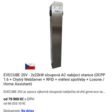
EVECUBE 2SV - 2x22kW sloupová AC nabíjecí stanice (OCPP
1.6 + Chytrý WebServer + RFID + měření spotřeby + Loxone /
Home Assistant)
EVECUBE 2SV je vysoce výkonná sloupová nabíječka druhé generace se...
od 79 900 Kč
s DPH
od 66 033.10 Kč
Dostupnost:
Na dotaz