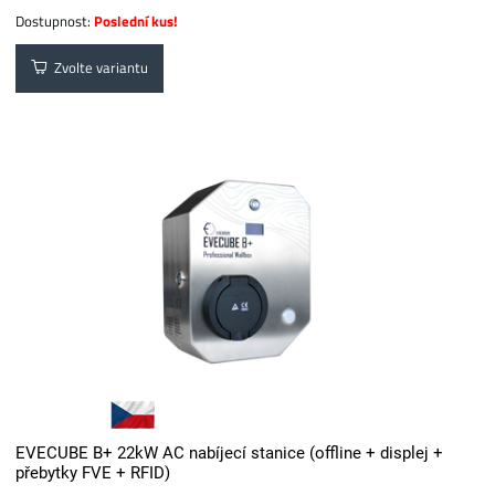
Dostupnost:
Poslední kus!
Zvolte variantu
EVECUBE B+ 22kW AC nabíjecí stanice (offline + displej +
přebytky FVE + RFID)