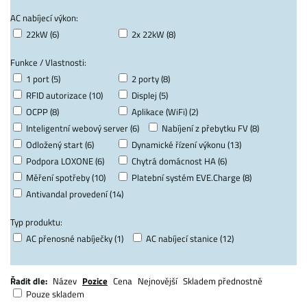
AC nabíjecí výkon:
22kW (6)
2x 22kW (8)
Funkce / Vlastnosti:
1 port (5)
2 porty (8)
RFID autorizace (10)
Displej (5)
OCPP (8)
Aplikace (WiFi) (2)
Inteligentní webový server (6)
Nabíjení z přebytku FV (8)
Odložený start (6)
Dynamické řízení výkonu (13)
Podpora LOXONE (6)
Chytrá domácnost HA (6)
Měření spotřeby (10)
Platební systém EVE.Charge (8)
Antivandal provedení (14)
Typ produktu:
AC přenosné nabíječky (1)
AC nabíjecí stanice (12)
Řadit dle:
Název
Pozice
Cena
Nejnovější
Skladem přednostně
Pouze skladem