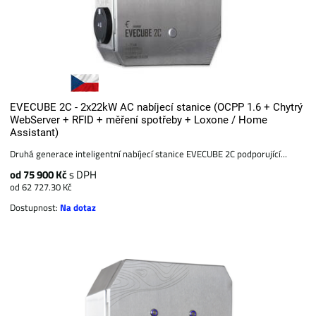
EVECUBE 2C - 2x22kW AC nabíjecí stanice (OCPP 1.6 + Chytrý
WebServer + RFID + měření spotřeby + Loxone / Home
Assistant)
Druhá generace inteligentní nabíjecí stanice EVECUBE 2C podporující...
od 75 900 Kč
s DPH
od 62 727.30 Kč
Dostupnost:
Na dotaz