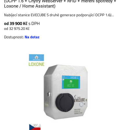
(OCPP 1.6 + Chytrý WebServer + RFID + měření spotřeby +
Loxone / Home Assistant)
Nabíjecí stanice EVECUBE S druhé generace podporující OCPP 1.6J...
od 39 900 Kč
s DPH
od 32 975.20 Kč
Dostupnost:
Na dotaz