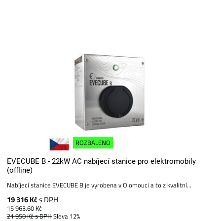
ROZBALENO
EVECUBE B - 22kW AC nabíjecí stanice pro elektromobily
(offline)
Nabíjecí stanice EVECUBE B je vyrobena v Olomouci a to z kvalitní...
19 316 Kč
s DPH
15 963.60 Kč
21 950 Kč
s DPH
Sleva 12%