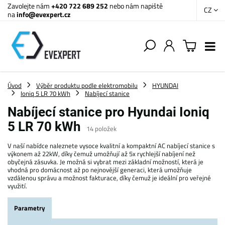
Zavolejte nám
+420 722 689 252
nebo nám napiště
CZ
na
info@evexpert.cz
Úvod
Výběr produktu podle elektromobilu
HYUNDAI
Ioniq 5 LR 70 kWh
Nabíjecí stanice
Nabíjecí stanice pro Hyundai Ioniq
5 LR 70 kWh
14
položek
V naší nabídce naleznete vysoce kvalitní a kompaktní AC nabíjecí stanice s
výkonem až 22kW, díky čemuž umožňují až 5x rychlejší nabíjení než
obyčejná zásuvka. Je možná si vybrat mezi základní možností, která je
vhodná pro domácnost až po nejnovější generaci, která umožňuje
vzdálenou správu a možnost fakturace, díky čemuž je ideální pro veřejné
využití.
Parametry