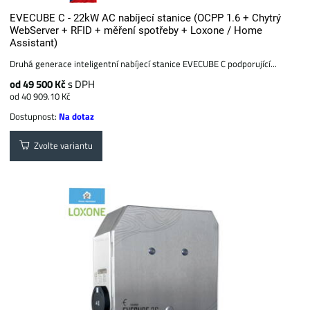
EVECUBE C - 22kW AC nabíjecí stanice (OCPP 1.6 + Chytrý
WebServer + RFID + měření spotřeby + Loxone / Home
Assistant)
Druhá generace inteligentní nabíjecí stanice EVECUBE C podporující...
od 49 500 Kč
s DPH
od 40 909.10 Kč
Dostupnost:
Na dotaz
Zvolte variantu