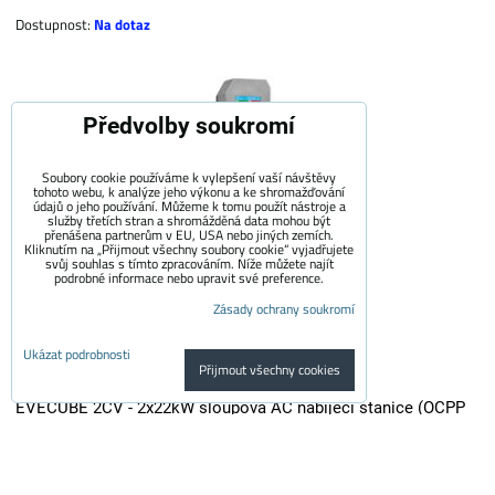
Dostupnost:
Na dotaz
Předvolby soukromí
Soubory cookie používáme k vylepšení vaší návštěvy
tohoto webu, k analýze jeho výkonu a ke shromažďování
údajů o jeho používání. Můžeme k tomu použít nástroje a
služby třetích stran a shromážděná data mohou být
přenášena partnerům v EU, USA nebo jiných zemích.
Kliknutím na „Přijmout všechny soubory cookie“ vyjadřujete
svůj souhlas s tímto zpracováním. Níže můžete najít
podrobné informace nebo upravit své preference.
Zásady ochrany soukromí
Ukázat podrobnosti
Přijmout všechny cookies
EVECUBE 2CV - 2x22kW sloupová AC nabíjecí stanice (OCPP
1.6 + Chytrý WebServer + RFID + měření spotřeby + Loxone /
Home Assistant)
EVECUBE 2CV je vysoce výkonná sloupová nabíječka druhé generace s...