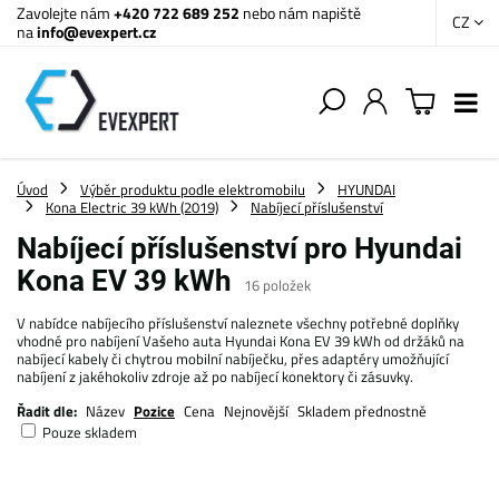
Zavolejte nám
+420 722 689 252
nebo nám napiště
CZ
na
info@evexpert.cz
Úvod
Výběr produktu podle elektromobilu
HYUNDAI
Kona Electric 39 kWh (2019)
Nabíjecí příslušenství
Nabíjecí příslušenství pro Hyundai
Kona EV 39 kWh
16
položek
V nabídce nabíjecího příslušenství naleznete všechny potřebné doplňky
vhodné pro nabíjení Vašeho auta Hyundai Kona EV 39 kWh od držáků na
nabíjecí kabely či chytrou mobilní nabíječku, přes adaptéry umožňující
nabíjení z jakéhokoliv zdroje až po nabíjecí konektory či zásuvky.
Řadit dle:
Název
Pozice
Cena
Nejnovější
Skladem přednostně
Pouze skladem