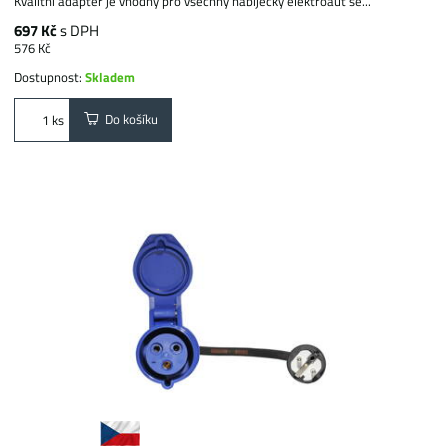
Kvalitní adaptér je vhodný pro všechny nabíječky elektroaut se...
697 Kč
s DPH
576 Kč
Dostupnost:
Skladem
Do košíku
ks