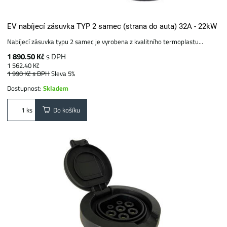
EV nabíjecí zásuvka TYP 2 samec (strana do auta) 32A - 22kW
Nabíjecí zásuvka typu 2 samec je vyrobena z kvalitního termoplastu...
1 890.50 Kč
s DPH
1 562.40 Kč
1 990 Kč
s DPH
Sleva 5%
Dostupnost:
Skladem
Do košíku
ks