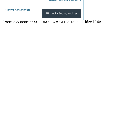
Ukázat podrobnosti
Přijmout všechny cookies
Prémiový adaptér SCHUKO - 32A CEE 3-kolík | 1 fáze | 16A |
3,6kW | 0,5m
Kvalitní adaptér je vhodný pro všechny nabíječky elektroaut se...
700 Kč
s DPH
578.50 Kč
Dostupnost:
Skladem
Do košíku
ks