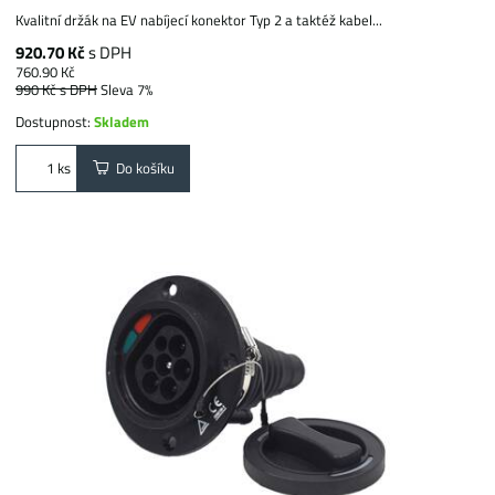
Kvalitní držák na EV nabíjecí konektor Typ 2 a taktéž kabel...
920.70 Kč
s DPH
760.90 Kč
990 Kč
s DPH
Sleva 7%
Dostupnost:
Skladem
Do košíku
ks