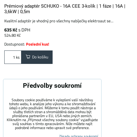
Prémiový adaptér SCHUKO - 16A CEE 3-kolík | 1 fáze | 16A |
3,6kW | 0,5m
Kvalitní adaptér je vhodný pro všechny nabíječky elektroaut se...
635 Kč
s DPH
524.80 Kč
Dostupnost:
Poslední kus!
Do košíku
ks
Předvolby soukromí
Soubory cookie používáme k vylepšení vaší návštěvy
tohoto webu, k analýze jeho výkonu a ke shromažďování
údajů o jeho používání. Můžeme k tomu použít nástroje a
služby třetích stran a shromážděná data mohou být
přenášena partnerům v EU, USA nebo jiných zemích.
Kliknutím na „Přijmout všechny soubory cookie“ vyjadřujete
svůj souhlas s tímto zpracováním. Níže můžete najít
podrobné informace nebo upravit své preference.
Zásady ochrany soukromí