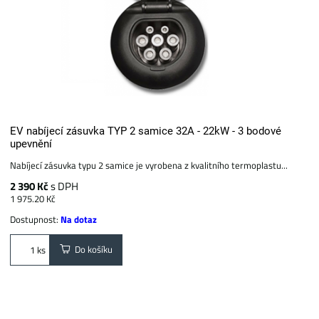
EV nabíjecí zásuvka TYP 2 samice 32A - 22kW - 3 bodové
upevnění
Nabíjecí zásuvka typu 2 samice je vyrobena z kvalitního termoplastu...
2 390 Kč
s DPH
1 975.20 Kč
Dostupnost:
Na dotaz
Do košíku
ks