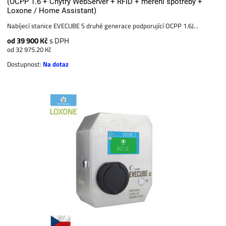
(OCPP 1.6 + Chytrý WebServer + RFID + měření spotřeby +
Loxone / Home Assistant)
Nabíjecí stanice EVECUBE S druhé generace podporující OCPP 1.6J...
od 39 900 Kč
s DPH
od 32 975.20 Kč
Dostupnost:
Na dotaz