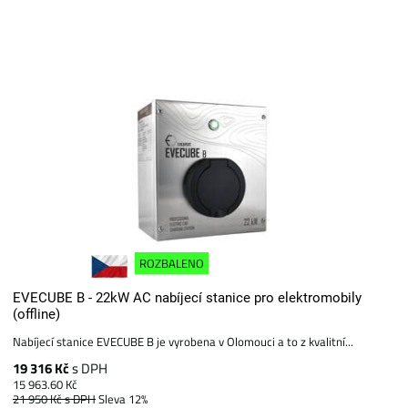
ROZBALENO
EVECUBE B - 22kW AC nabíjecí stanice pro elektromobily
(offline)
Nabíjecí stanice EVECUBE B je vyrobena v Olomouci a to z kvalitní...
19 316 Kč
s DPH
15 963.60 Kč
21 950 Kč
s DPH
Sleva 12%