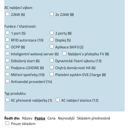
AC nabíjecí výkon:
22kW (6)
2x 22kW (8)
Funkce / Vlastnosti:
1 port (5)
2 porty (8)
RFID autorizace (10)
Displej (5)
OCPP (8)
Aplikace (WiFi) (2)
Inteligentní webový server (6)
Nabíjení z přebytku FV (8)
Odložený start (6)
Dynamické řízení výkonu (13)
Podpora LOXONE (6)
Chytrá domácnost HA (6)
Měření spotřeby (10)
Platební systém EVE.Charge (8)
Antivandal provedení (14)
Typ produktu:
AC přenosné nabíječky (1)
AC nabíjecí stanice (12)
Řadit dle:
Název
Pozice
Cena
Nejnovější
Skladem přednostně
Pouze skladem