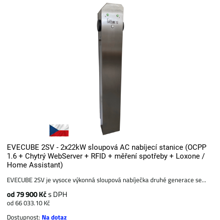
EVECUBE 2SV - 2x22kW sloupová AC nabíjecí stanice (OCPP
1.6 + Chytrý WebServer + RFID + měření spotřeby + Loxone /
Home Assistant)
EVECUBE 2SV je vysoce výkonná sloupová nabíječka druhé generace se...
od 79 900 Kč
s DPH
od 66 033.10 Kč
Dostupnost:
Na dotaz