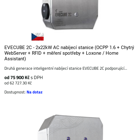
EVECUBE 2C - 2x22kW AC nabíjecí stanice (OCPP 1.6 + Chytrý
WebServer + RFID + měření spotřeby + Loxone / Home
Assistant)
Druhá generace inteligentní nabíjecí stanice EVECUBE 2C podporující...
od 75 900 Kč
s DPH
od 62 727.30 Kč
Dostupnost:
Na dotaz