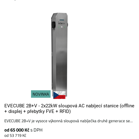
NOVINKA
EVECUBE 2B+V - 2x22kW sloupová AC nabíjecí stanice (offline
+ displej + přebytky FVE + RFID)
EVECUBE 2B+V je vysoce výkonná sloupová nabíječka druhé generace se...
od 65 000 Kč
s DPH
od 53 719 Kč