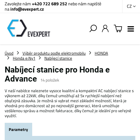
Zavolejte nám
+420 722 689 252
nebo nám napiště
CZ
na
info@evexpert.cz
Úvod
Výběr produktu podle elektromobilu
HONDA
Honda e:Ny1
Nabíjecí stanice
Nabíjecí stanice pro Honda e
Advance
14
položek
V naší nabídce naleznete vysoce kvalitní a kompaktní AC nabíjecí stanice s
výkonem až 22kW, díky čemuž umožňují až 5x rychlejší nabíjení než
obyčejná zásuvka. Je možná si vybrat mezi základní možností, která je
vhodná pro domácnost až po nejnovější generaci, která umožňuje
vzdálenou správu a možnost fakturace, díky čemuž je ideální pro veřejné
využití.
Parametry