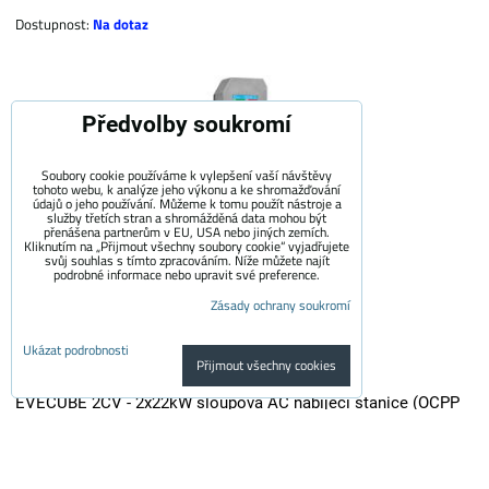
Dostupnost:
Na dotaz
Předvolby soukromí
Soubory cookie používáme k vylepšení vaší návštěvy
tohoto webu, k analýze jeho výkonu a ke shromažďování
údajů o jeho používání. Můžeme k tomu použít nástroje a
služby třetích stran a shromážděná data mohou být
přenášena partnerům v EU, USA nebo jiných zemích.
Kliknutím na „Přijmout všechny soubory cookie“ vyjadřujete
svůj souhlas s tímto zpracováním. Níže můžete najít
podrobné informace nebo upravit své preference.
Zásady ochrany soukromí
Ukázat podrobnosti
Přijmout všechny cookies
EVECUBE 2CV - 2x22kW sloupová AC nabíjecí stanice (OCPP
1.6 + Chytrý WebServer + RFID + měření spotřeby + Loxone /
Home Assistant)
EVECUBE 2CV je vysoce výkonná sloupová nabíječka druhé generace s...