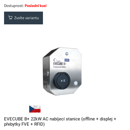
Dostupnost:
Poslední kus!
Zvolte variantu
EVECUBE B+ 22kW AC nabíjecí stanice (offline + displej +
přebytky FVE + RFID)