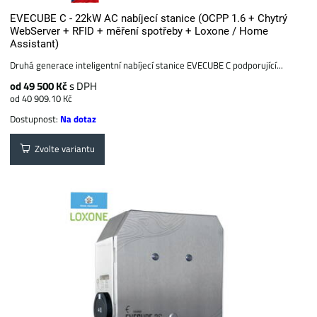
EVECUBE C - 22kW AC nabíjecí stanice (OCPP 1.6 + Chytrý
WebServer + RFID + měření spotřeby + Loxone / Home
Assistant)
Druhá generace inteligentní nabíjecí stanice EVECUBE C podporující...
od 49 500 Kč
s DPH
od 40 909.10 Kč
Dostupnost:
Na dotaz
Zvolte variantu