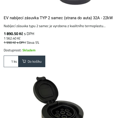
EV nabíjecí zásuvka TYP 2 samec (strana do auta) 32A - 22kW
Nabíjecí zásuvka typu 2 samec je vyrobena z kvalitního termoplastu...
1 890.50 Kč
s DPH
1 562.40 Kč
1 990 Kč
s DPH
Sleva 5%
Dostupnost:
Skladem
Do košíku
ks