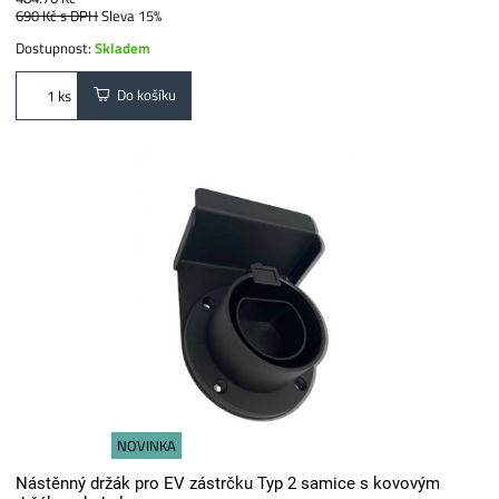
690 Kč
s DPH
Sleva 15%
Dostupnost:
Skladem
Do košíku
ks
NOVINKA
Nástěnný držák pro EV zástrčku Typ 2 samice s kovovým