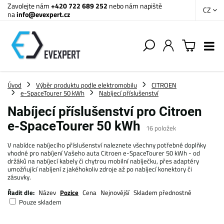
Zavolejte nám
+420 722 689 252
nebo nám napiště
CZ
na
info@evexpert.cz
Úvod
Výběr produktu podle elektromobilu
CITROEN
e-SpaceTourer 50 kWh
Nabíjecí příslušenství
Nabíjecí příslušenství pro Citroen
e-SpaceTourer 50 kWh
16
položek
V nabídce nabíjecího příslušenství naleznete všechny potřebné doplňky
vhodné pro nabíjení Vašeho auta Citroen e-SpaceTourer 50 kWh - od
držáků na nabíjecí kabely či chytrou mobilní nabíječku, přes adaptéry
umožňující nabíjení z jakéhokoliv zdroje až po nabíjecí konektory či
zásuvky.
Řadit dle:
Název
Pozice
Cena
Nejnovější
Skladem přednostně
Pouze skladem