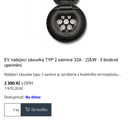
EV nabíjecí zásuvka TYP 2 samice 32A - 22kW - 3 bodové
upevnění
Nabíjecí zásuvka typu 2 samice je vyrobena z kvalitního termoplastu...
2 390 Kč
s DPH
1 975.20 Kč
Dostupnost:
Na dotaz
Do košíku
ks