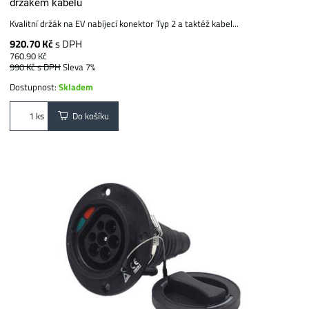
držákem kabelu
Kvalitní držák na EV nabíjecí konektor Typ 2 a taktéž kabel...
920.70 Kč
s DPH
760.90 Kč
990 Kč
s DPH
Sleva 7%
Dostupnost:
Skladem
Do košíku
ks