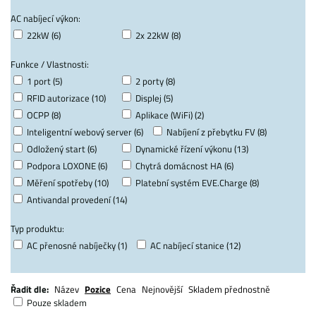
AC nabíjecí výkon:
22kW (6)
2x 22kW (8)
Funkce / Vlastnosti:
1 port (5)
2 porty (8)
RFID autorizace (10)
Displej (5)
OCPP (8)
Aplikace (WiFi) (2)
Inteligentní webový server (6)
Nabíjení z přebytku FV (8)
Odložený start (6)
Dynamické řízení výkonu (13)
Podpora LOXONE (6)
Chytrá domácnost HA (6)
Měření spotřeby (10)
Platební systém EVE.Charge (8)
Antivandal provedení (14)
Typ produktu:
AC přenosné nabíječky (1)
AC nabíjecí stanice (12)
Řadit dle:
Název
Pozice
Cena
Nejnovější
Skladem přednostně
Pouze skladem