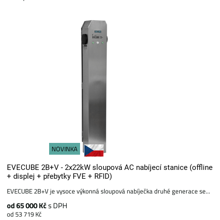
NOVINKA
EVECUBE 2B+V - 2x22kW sloupová AC nabíjecí stanice (offline
+ displej + přebytky FVE + RFID)
EVECUBE 2B+V je vysoce výkonná sloupová nabíječka druhé generace se...
od 65 000 Kč
s DPH
od 53 719 Kč