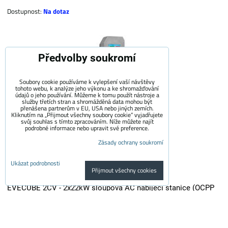
Dostupnost:
Na dotaz
Předvolby soukromí
Soubory cookie používáme k vylepšení vaší návštěvy
tohoto webu, k analýze jeho výkonu a ke shromažďování
údajů o jeho používání. Můžeme k tomu použít nástroje a
služby třetích stran a shromážděná data mohou být
přenášena partnerům v EU, USA nebo jiných zemích.
Kliknutím na „Přijmout všechny soubory cookie“ vyjadřujete
svůj souhlas s tímto zpracováním. Níže můžete najít
podrobné informace nebo upravit své preference.
Zásady ochrany soukromí
Ukázat podrobnosti
Přijmout všechny cookies
EVECUBE 2CV - 2x22kW sloupová AC nabíjecí stanice (OCPP
1.6 + Chytrý WebServer + RFID + měření spotřeby + Loxone /
Home Assistant)
EVECUBE 2CV je vysoce výkonná sloupová nabíječka druhé generace s...