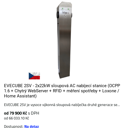
EVECUBE 2SV - 2x22kW sloupová AC nabíjecí stanice (OCPP
1.6 + Chytrý WebServer + RFID + měření spotřeby + Loxone /
Home Assistant)
EVECUBE 2SV je vysoce výkonná sloupová nabíječka druhé generace se...
od 79 900 Kč
s DPH
od 66 033.10 Kč
Dostupnost:
Na dotaz