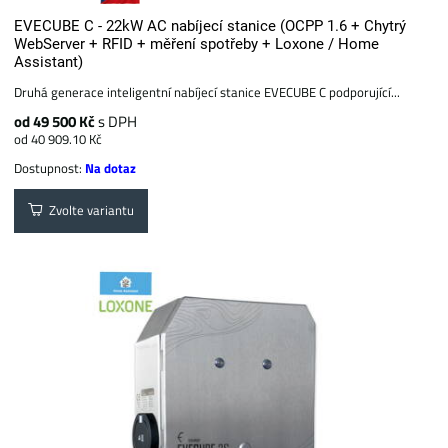
EVECUBE C - 22kW AC nabíjecí stanice (OCPP 1.6 + Chytrý
WebServer + RFID + měření spotřeby + Loxone / Home
Assistant)
Druhá generace inteligentní nabíjecí stanice EVECUBE C podporující...
od 49 500 Kč
s DPH
od 40 909.10 Kč
Dostupnost:
Na dotaz
Zvolte variantu