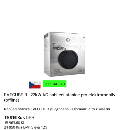
ROZBALENO
EVECUBE B - 22kW AC nabíjecí stanice pro elektromobily
(offline)
Nabíjecí stanice EVECUBE B je vyrobena v Olomouci a to z kvalitní...
19 316 Kč
s DPH
15 963.60 Kč
21 950 Kč
s DPH
Sleva 12%