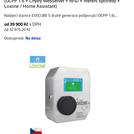
(OCPP 1.6 + Chytrý WebServer + RFID + měření spotřeby +
Loxone / Home Assistant)
Nabíjecí stanice EVECUBE S druhé generace podporující OCPP 1.6J...
od 39 900 Kč
s DPH
od 32 975.20 Kč
Dostupnost:
Na dotaz