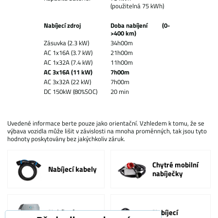
(použitelná 75 kWh)
Nabíjecí zdroj
Doba nabíjení (0-
>400 km)
Zásuvka (2.3 kW)
34h00m
AC 1x16A (3.7 kW)
21h00m
AC 1x32A (7.4 kW)
11h00m
AC 3x16A (11 kW)
7h00m
AC 3x32A (22 kW)
7h00m
DC 150kW (80%SOC)
20 min
Uvedené informace berte pouze jako orientační. Vzhledem k tomu, že se
výbava vozidla může lišit v závislosti na mnoha proměnných, tak jsou tyto
hodnoty poskytovány bez jakýchkoliv záruk.
Chytré mobilní
Nabíjecí kabely
nabíječky
Nabíjecí
Nabíjecí