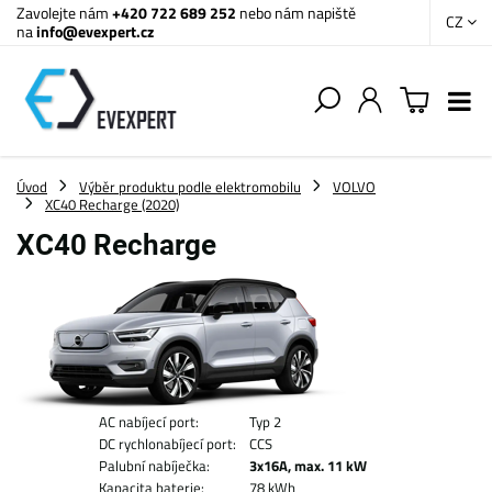
Zavolejte nám
+420 722 689 252
nebo nám napiště
CZ
na
info@evexpert.cz
Úvod
Výběr produktu podle elektromobilu
VOLVO
XC40 Recharge (2020)
XC40 Recharge
AC nabíjecí port:
Typ 2
DC rychlonabíjecí port:
CCS
Palubní nabíječka:
3x16A, max. 11 kW
Kapacita baterie:
78 kWh