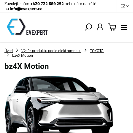
Zavolejte nám
+420 722 689 252
nebo nám napiště
CZ
na
info@evexpert.cz
Úvod
Výběr produktu podle elektromobilu
TOYOTA
bz4X Motion
bz4X Motion