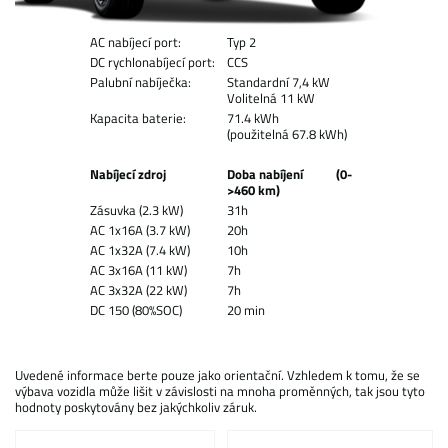
AC nabíjecí port:
Typ 2
DC rychlonabíjecí port:
CCS
Palubní nabíječka:
Standardní 7,4 kW
Volitelná 11 kW
Kapacita baterie:
71.4 kWh
(použitelná 67.8 kWh)
Nabíjecí zdroj
Doba nabíjení (0-
>460 km)
Zásuvka (2.3 kW)
31h
AC 1x16A (3.7 kW)
20h
AC 1x32A (7.4 kW)
10h
AC 3x16A (11 kW)
7h
AC 3x32A (22 kW)
7h
DC 150 (80%SOC)
20 min
Uvedené informace berte pouze jako orientační. Vzhledem k tomu, že se
výbava vozidla může lišit v závislosti na mnoha proměnných, tak jsou tyto
hodnoty poskytovány bez jakýchkoliv záruk.