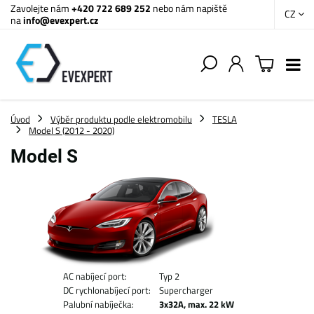
Zavolejte nám
+420 722 689 252
nebo nám napiště
CZ
na
info@evexpert.cz
Úvod
Výběr produktu podle elektromobilu
TESLA
Model S (2012 - 2020)
Model S
AC nabíjecí port:
Typ 2
DC rychlonabíjecí port:
Supercharger
Palubní nabíječka:
3x32A, max. 22 kW