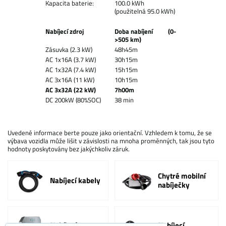
Kapacita baterie:
100.0 kWh
(použitelná 95.0 kWh)
Nabíjecí zdroj
Doba nabíjení (0-
>505 km)
Zásuvka (2.3 kW)
48h45m
AC 1x16A (3.7 kW)
30h15m
AC 1x32A (7.4 kW)
15h15m
AC 3x16A (11 kW)
10h15m
AC 3x32A (22 kW)
7h00m
DC 200kW (80%SOC)
38 min
Uvedené informace berte pouze jako orientační. Vzhledem k tomu, že se
výbava vozidla může lišit v závislosti na mnoha proměnných, tak jsou tyto
hodnoty poskytovány bez jakýchkoliv záruk.
Chytré mobilní
Nabíjecí kabely
nabíječky
Nabíjecí
Nabíjecí