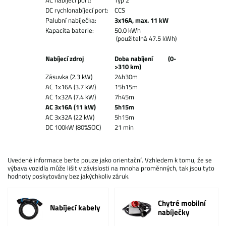
AC nabíjecí port:
Typ 2
DC rychlonabíjecí port:
CCS
Palubní nabíječka:
3x16A, max. 11 kW
Kapacita baterie:
50.0 kWh
(použitelná 47.5 kWh)
Nabíjecí zdroj
Doba nabíjení (0-
>310 km)
Zásuvka (2.3 kW)
24h30m
AC 1x16A (3.7 kW)
15h15m
AC 1x32A (7.4 kW)
7h45m
AC 3x16A (11 kW)
5h15m
AC 3x32A (22 kW)
5h15m
DC 100kW (80%SOC)
21 min
Uvedené informace berte pouze jako orientační. Vzhledem k tomu, že se
výbava vozidla může lišit v závislosti na mnoha proměnných, tak jsou tyto
hodnoty poskytovány bez jakýchkoliv záruk.
Chytré mobilní
Nabíjecí kabely
nabíječky