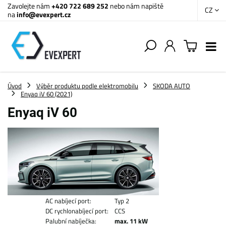
Zavolejte nám
+420 722 689 252
nebo nám napiště
CZ
na
info@evexpert.cz
Úvod
Výběr produktu podle elektromobilu
SKODA AUTO
Enyaq iV 60 (2021)
Enyaq iV 60
AC nabíjecí port:
Typ 2
DC rychlonabíjecí port:
CCS
Palubní nabíječka:
max. 11 kW