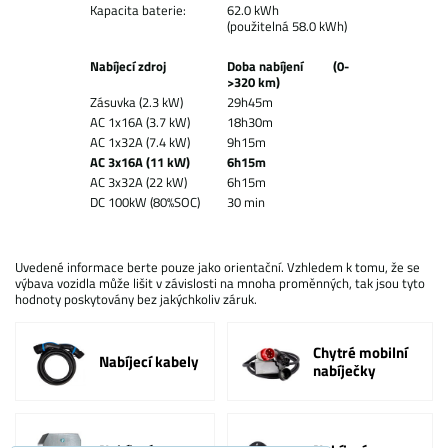
Kapacita baterie:
62.0 kWh
(použitelná 58.0 kWh)
Nabíjecí zdroj
Doba nabíjení (0-
>320 km)
Zásuvka (2.3 kW)
29h45m
AC 1x16A (3.7 kW)
18h30m
AC 1x32A (7.4 kW)
9h15m
AC 3x16A (11 kW)
6h15m
AC 3x32A (22 kW)
6h15m
DC 100kW (80%SOC)
30 min
Uvedené informace berte pouze jako orientační. Vzhledem k tomu, že se
výbava vozidla může lišit v závislosti na mnoha proměnných, tak jsou tyto
hodnoty poskytovány bez jakýchkoliv záruk.
Chytré mobilní
Nabíjecí kabely
nabíječky