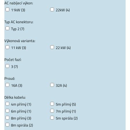
AC nabíjecí výkon:
11kW (3)
22kW (4)
Typ AC konektoru:
Typ 2 (7)
Výkonová varianta:
11 kW (3)
22 kW (4)
Počet fazí:
3 (7)
Proud:
16A (3)
32A (4)
Délka kabelu:
4m přímý (1)
5m přímý (5)
6m přímý (1)
7m přímý (1)
8m přímý (3)
5m spirála (2)
8m spirála (2)