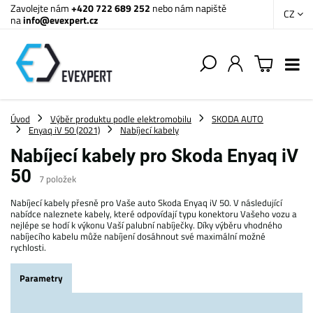
Zavolejte nám
+420 722 689 252
nebo nám napiště
CZ
na
info@evexpert.cz
Úvod
Výběr produktu podle elektromobilu
SKODA AUTO
Enyaq iV 50 (2021)
Nabíjecí kabely
Nabíjecí kabely pro Skoda Enyaq iV
50
7
položek
Nabíjecí kabely přesně pro Vaše auto Skoda Enyaq iV 50. V následující
nabídce naleznete kabely, které odpovídají typu konektoru Vašeho vozu a
nejlépe se hodí k výkonu Vaší palubní nabíječky. Díky výběru vhodného
nabíjecího kabelu může nabíjení dosáhnout své maximální možné
rychlosti.
Parametry