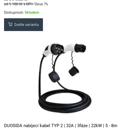
od 5 100 Kč
s DPH
Sleva 7%
Dostupnost:
Skladem
Zvolte variantu
DUOSIDA nabíjecí kabel TYP 2 | 32A | 3fáze | 22kW | 5 - 8m