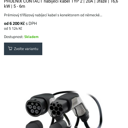
PHOENIX CONTACT nabíjecí kabel TYP 2 | 20A | 3fáze | 16,6
kW | 5 - 6m
Prémiový třífázový nabíjecí kabel s konektorem od německé...
od 6 200 Kč
s DPH
od 5 124 Kč
Dostupnost:
Skladem
Zvolte variantu