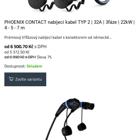
PHOENIX CONTACT nabíjecí kabel TYP 2 | 32A | 3fáze | 22kW |
4 - 5 - 7 m
Prémiový třífázový nabíjecí kabel s konektorem od německé...
od 6 500.70 Kč
s DPH
od 5 372.50 Kč
od 6 990 Kč
s DPH
Sleva 7%
Dostupnost:
Skladem
Zvolte variantu