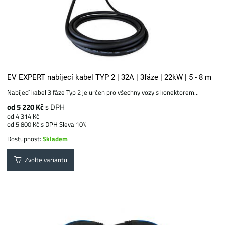
EV EXPERT nabíjecí kabel TYP 2 | 32A | 3fáze | 22kW | 5 - 8 m
Nabíjecí kabel 3 fáze Typ 2 je určen pro všechny vozy s konektorem...
od 5 220 Kč
s DPH
od 4 314 Kč
od 5 800 Kč
s DPH
Sleva 10%
Dostupnost:
Skladem
Zvolte variantu