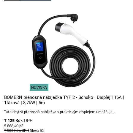
NOVINKA
BOMERN přenosná nabíječka TYP 2 - Schuko | Displej | 16A |
1fázová | 3,7kW | 5m
Tato chytrá přenosná nabíječka s praktickým displejem umožňuje...
7 125 Kč
s DPH
5 888.40 Kč
7 500 Kč
s DPH
Sleva 5%