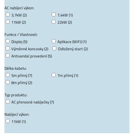
AC nabíjecí výkon:
3,7kW (2)
7,4kW (1)
11kW (2)
22kW (2)
Funkce / Vlastnosti:
Displej (5)
Aplikace (WiFi) (1)
Výměnné koncovky (2)
Odložený start (2)
Antivandal provedení (5)
Délka kabelu:
5m přímý (7)
7m přímý (1)
8m přímý (2)
Typ produktu:
AC přenosné nabíječky (7)
Nabíjecí výkon:
11kW (1)