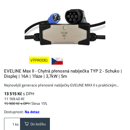
VÝPRODEJ
EVELINE Max II - Chytrá přenosná nabíječka TYP 2 - Schuko |
Displej | 16A | 1fáze | 3,7kW | 5m
Nejnovější generace přenosné nabíječky EVELINE MAX II s praktickým...
13 515 Kč
s DPH
11 169.40 Kč
15 900 Kč
s DPH
Sleva 15%
Dostupnost:
Na dotaz
Do košíku
ks