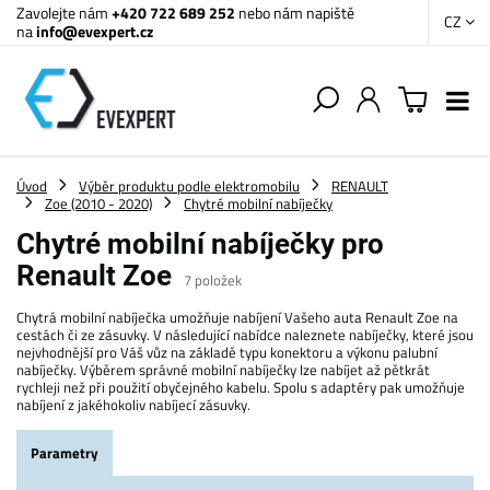
Zavolejte nám
+420 722 689 252
nebo nám napiště
CZ
na
info@evexpert.cz
Úvod
Výběr produktu podle elektromobilu
RENAULT
Zoe (2010 - 2020)
Chytré mobilní nabíječky
Chytré mobilní nabíječky pro
Renault Zoe
7
položek
Chytrá mobilní nabíječka umožňuje nabíjení Vašeho auta Renault Zoe na
cestách či ze zásuvky. V následující nabídce naleznete nabíječky, které jsou
nejvhodnější pro Váš vůz na základě typu konektoru a výkonu palubní
nabíječky. Výběrem správné mobilní nabíječky lze nabíjet až pětkrát
rychleji než při použití obyčejného kabelu. Spolu s adaptéry pak umožňuje
nabíjení z jakéhokoliv nabíjecí zásuvky.
Parametry