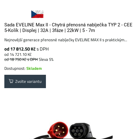
Sada EVELINE Max II - Chytrá přenosná nabíječka TYP 2 - CEE
5-Kolík | Displej | 32A | 3fáze | 22kW | 5 - 7m
Nejnovější generace přenosné nabíječky EVELINE MAX II s praktickým...
od 17 812.50 Kč
s DPH
od 14 721.10 Kč
od 18 750 Kč
s DPH
Sleva 5%
Dostupnost:
Skladem
Zvolte variantu