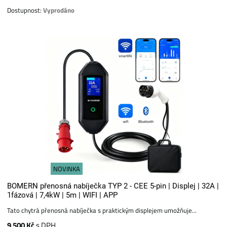
Dostupnost:
Vyprodáno
NOVINKA
BOMERN přenosná nabíječka TYP 2 - CEE 5-pin | Displej | 32A |
1fázová | 7,4kW | 5m | WIFI | APP
Tato chytrá přenosná nabíječka s praktickým displejem umožňuje...
9 500 Kč
s DPH