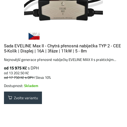
Sada EVELINE Max II - Chytrá přenosná nabíječka TYP 2 - CEE
5-Kolík | Displej | 16A | 3fáze | 11kW | 5 - 8m
Nejnovější generace přenosné nabíječky EVELINE MAX II s praktickým...
od 15 975 Kč
s DPH
od 13 202.50 Kč
od 17 750 Kč
s DPH
Sleva 10%
Dostupnost:
Skladem
Zvolte variantu