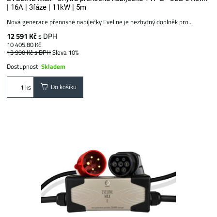
| 16A | 3fáze | 11kW | 5m
Nová generace přenosné nabíječky Eveline je nezbytný doplněk pro...
12 591 Kč
s DPH
10 405.80 Kč
13 990 Kč
s DPH
Sleva 10%
Dostupnost:
Skladem
Do košíku
ks