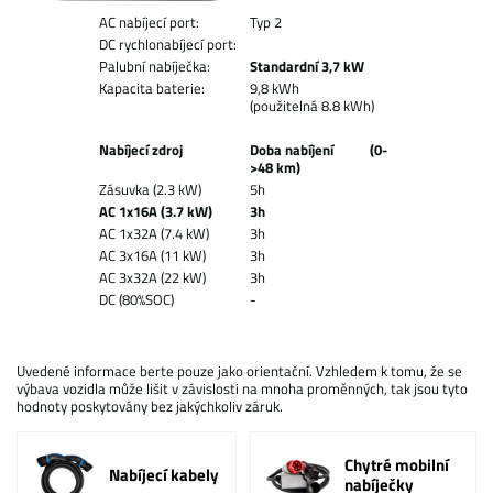
AC nabíjecí port:
Typ 2
DC rychlonabíjecí port:
Palubní nabíječka:
Standardní 3,7 kW
Kapacita baterie:
9,8 kWh
(použitelná 8.8 kWh)
Nabíjecí zdroj
Doba nabíjení (0-
>48 km)
Zásuvka (2.3 kW)
5h
AC 1x16A (3.7 kW)
3h
AC 1x32A (7.4 kW)
3h
AC 3x16A (11 kW)
3h
AC 3x32A (22 kW)
3h
DC (80%SOC)
-
Uvedené informace berte pouze jako orientační. Vzhledem k tomu, že se
výbava vozidla může lišit v závislosti na mnoha proměnných, tak jsou tyto
hodnoty poskytovány bez jakýchkoliv záruk.
Chytré mobilní
Nabíjecí kabely
nabíječky