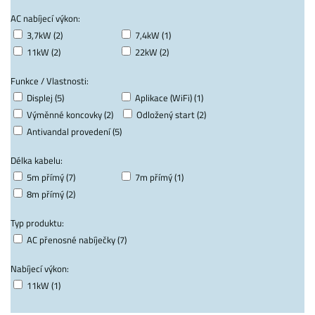
AC nabíjecí výkon:
3,7kW (2)
7,4kW (1)
11kW (2)
22kW (2)
Funkce / Vlastnosti:
Displej (5)
Aplikace (WiFi) (1)
Výměnné koncovky (2)
Odložený start (2)
Antivandal provedení (5)
Délka kabelu:
5m přímý (7)
7m přímý (1)
8m přímý (2)
Typ produktu:
AC přenosné nabíječky (7)
Nabíjecí výkon:
11kW (1)