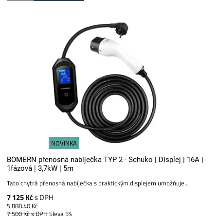
NOVINKA
BOMERN přenosná nabíječka TYP 2 - Schuko | Displej | 16A |
1fázová | 3,7kW | 5m
Tato chytrá přenosná nabíječka s praktickým displejem umožňuje...
7 125 Kč
s DPH
5 888.40 Kč
7 500 Kč
s DPH
Sleva 5%