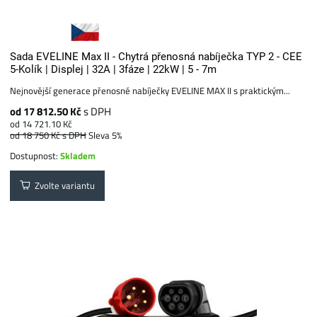
Sada EVELINE Max II - Chytrá přenosná nabíječka TYP 2 - CEE
5-Kolík | Displej | 32A | 3fáze | 22kW | 5 - 7m
Nejnovější generace přenosné nabíječky EVELINE MAX II s praktickým...
od 17 812.50 Kč
s DPH
od 14 721.10 Kč
od 18 750 Kč
s DPH
Sleva 5%
Dostupnost:
Skladem
Zvolte variantu