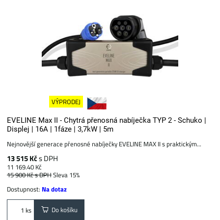
VÝPRODEJ
EVELINE Max II - Chytrá přenosná nabíječka TYP 2 - Schuko |
Displej | 16A | 1fáze | 3,7kW | 5m
Nejnovější generace přenosné nabíječky EVELINE MAX II s praktickým...
13 515 Kč
s DPH
11 169.40 Kč
15 900 Kč
s DPH
Sleva 15%
Dostupnost:
Na dotaz
Do košíku
ks