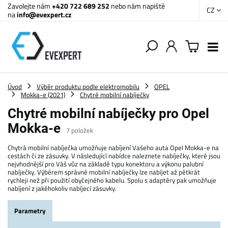
Zavolejte nám
+420 722 689 252
nebo nám napiště
CZ
na
info@evexpert.cz
Úvod
Výběr produktu podle elektromobilu
OPEL
Mokka-e (2021)
Chytré mobilní nabíječky
Chytré mobilní nabíječky pro Opel
Mokka-e
7
položek
Chytrá mobilní nabíječka umožňuje nabíjení Vašeho auta Opel Mokka-e na
cestách či ze zásuvky. V následující nabídce naleznete nabíječky, které jsou
nejvhodnější pro Váš vůz na základě typu konektoru a výkonu palubní
nabíječky. Výběrem správné mobilní nabíječky lze nabíjet až pětkrát
rychleji než při použití obyčejného kabelu. Spolu s adaptéry pak umožňuje
nabíjení z jakéhokoliv nabíjecí zásuvky.
Parametry