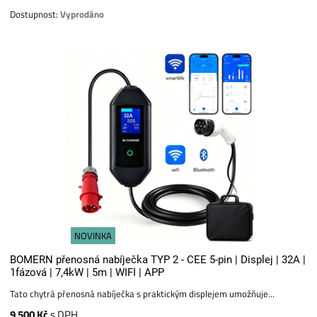
Dostupnost:
Vyprodáno
NOVINKA
BOMERN přenosná nabíječka TYP 2 - CEE 5-pin | Displej | 32A |
1fázová | 7,4kW | 5m | WIFI | APP
Tato chytrá přenosná nabíječka s praktickým displejem umožňuje...
9 500 Kč
s DPH