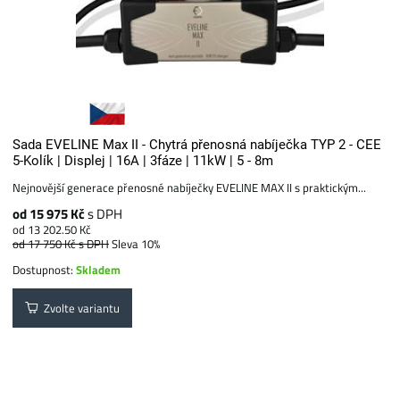
Sada EVELINE Max II - Chytrá přenosná nabíječka TYP 2 - CEE
5-Kolík | Displej | 16A | 3fáze | 11kW | 5 - 8m
Nejnovější generace přenosné nabíječky EVELINE MAX II s praktickým...
od 15 975 Kč
s DPH
od 13 202.50 Kč
od 17 750 Kč
s DPH
Sleva 10%
Dostupnost:
Skladem
Zvolte variantu