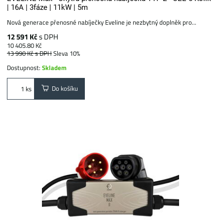
| 16A | 3fáze | 11kW | 5m
Nová generace přenosné nabíječky Eveline je nezbytný doplněk pro...
12 591 Kč
s DPH
10 405.80 Kč
13 990 Kč
s DPH
Sleva 10%
Dostupnost:
Skladem
Do košíku
ks