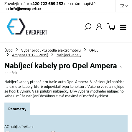
Zavolejte nám
+420 722 689 252
nebo nám napiště
CZ
na
info@evexpert.cz
Úvod
Výběr produktu podle elektromobilu
OPEL
Ampera (2012 - 2015)
Nabíjecí kabely
Nabíjecí kabely pro Opel Ampera
9
položek
Nabíjecí kabely přesně pro Vaše auto Opel Ampera. V následující nabídce
naleznete kabely, které odpovídají typu konektoru Vašeho vozu a nejlépe
se hodí k výkonu Vaší palubní nabíječky. Díky výběru vhodného nabíjecího
kabelu může nabíjení dosáhnout své maximální možné rychlosti.
Parametry
AC nabíjecí výkon: