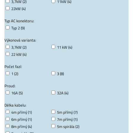
3,7kW (2)
11kW (4)
22kW (4)
Typ AC konektoru:
Typ 2 (9)
Výkonová varianta:
3,7kW (2)
11 kW (4)
22 kW (4)
Počet fazí:
1 (2)
3 (8)
Proud:
16A (5)
32A (4)
Délka kabelu:
4m přímý (1)
5m přímý (7)
6m přímý (1)
7m přímý (1)
8m přímý (4)
5m spirála (2)