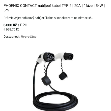
PHOENIX CONTACT nabíjecí kabel TYP 2 | 20A | 1fáze | 5kW |
5m
Prémiový jednofázový nabíjecí kabel s konektorem od německé...
6 000 Kč
s DPH
4 958.70 Kč
Dostupnost:
Vyprodáno