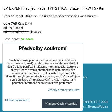
EV EXPERT nabíjecí kabel TYP 2 | 16A | 3fáze | 11kW | 5 - 8m
Nabíjecí kabel 3 fáze Typ 2 je určen pro všechny vozy s konektorem...
od 4 743 Kč
s DPH
od 3 919.80 Kč
od 5 100 Kč
s DPH
Sleva 7%
Dostupnost:
Skladem
Předvolby soukromí
Zvolte variantu
Soubory cookie používáme k vylepšení vaší návštěvy
tohoto webu, k analýze jeho výkonu a ke shromažďování
údajů o jeho používání. Můžeme k tomu použít nástroje a
služby třetích stran a shromážděná data mohou být
přenášena partnerům v EU, USA nebo jiných zemích.
Kliknutím na „Přijmout všechny soubory cookie“ vyjadřujete
Mapa Stránek
Obchodní podmínky
Platební podmínky
svůj souhlas s tímto zpracováním. Níže můžete najít
podrobné informace nebo upravit své preference.
Záruční podmínky EVECUBE
Doprava a vrácení zboží
Zásady ochrany soukromí
+420 722 689 252
Kontakt
O nás
Blog
Předvolby soukromí
Zásady ochrany soukromí
Ukázat podrobnosti
EVEXPERT.CZ © 2025
Přijmout všechny cookies
Vytvořeno systémem:
ByznysWeb.cz