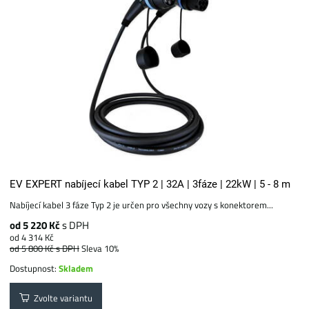
EV EXPERT nabíjecí kabel TYP 2 | 32A | 3fáze | 22kW | 5 - 8 m
Nabíjecí kabel 3 fáze Typ 2 je určen pro všechny vozy s konektorem...
od 5 220 Kč
s DPH
od 4 314 Kč
od 5 800 Kč
s DPH
Sleva 10%
Dostupnost:
Skladem
Zvolte variantu