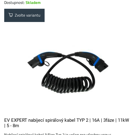
Dostupnost:
Skladem
Zvolte variantu
EV EXPERT nabíjecí spirálový kabel TYP 2 | 16A | 3fáze | 11kW
| 5 - 8m
Nabíjecí spirálový kabel 3 fáze Typ 2 je určen pro všechny vozy s...