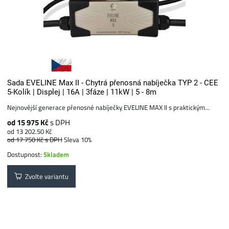
Sada EVELINE Max II - Chytrá přenosná nabíječka TYP 2 - CEE
5-Kolík | Displej | 16A | 3fáze | 11kW | 5 - 8m
Nejnovější generace přenosné nabíječky EVELINE MAX II s praktickým...
od 15 975 Kč
s DPH
od 13 202.50 Kč
od 17 750 Kč
s DPH
Sleva 10%
Dostupnost:
Skladem
Zvolte variantu