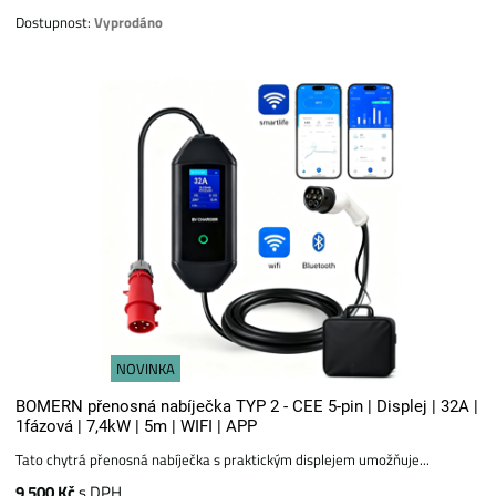
Dostupnost:
Vyprodáno
NOVINKA
BOMERN přenosná nabíječka TYP 2 - CEE 5-pin | Displej | 32A |
1fázová | 7,4kW | 5m | WIFI | APP
Tato chytrá přenosná nabíječka s praktickým displejem umožňuje...
9 500 Kč
s DPH