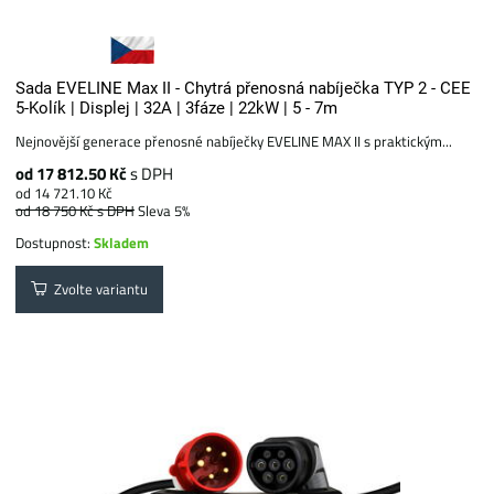
Sada EVELINE Max II - Chytrá přenosná nabíječka TYP 2 - CEE
5-Kolík | Displej | 32A | 3fáze | 22kW | 5 - 7m
Nejnovější generace přenosné nabíječky EVELINE MAX II s praktickým...
od 17 812.50 Kč
s DPH
od 14 721.10 Kč
od 18 750 Kč
s DPH
Sleva 5%
Dostupnost:
Skladem
Zvolte variantu