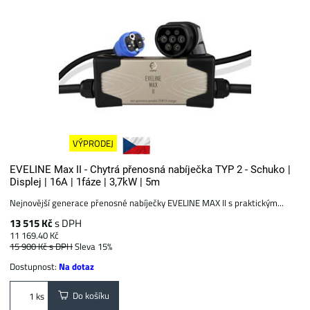
VÝPRODEJ
EVELINE Max II - Chytrá přenosná nabíječka TYP 2 - Schuko |
Displej | 16A | 1fáze | 3,7kW | 5m
Nejnovější generace přenosné nabíječky EVELINE MAX II s praktickým...
13 515 Kč
s DPH
11 169.40 Kč
15 900 Kč
s DPH
Sleva 15%
Dostupnost:
Na dotaz
Do košíku
ks