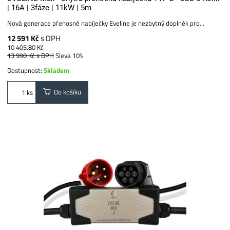
| 16A | 3fáze | 11kW | 5m
Nová generace přenosné nabíječky Eveline je nezbytný doplněk pro...
12 591 Kč
s DPH
10 405.80 Kč
13 990 Kč
s DPH
Sleva 10%
Dostupnost:
Skladem
Do košíku
ks