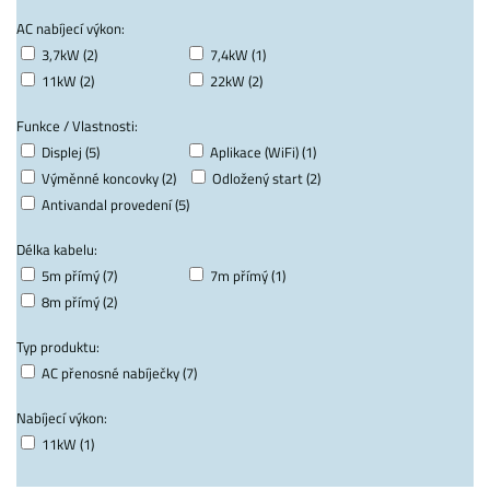
AC nabíjecí výkon:
3,7kW (2)
7,4kW (1)
11kW (2)
22kW (2)
Funkce / Vlastnosti:
Displej (5)
Aplikace (WiFi) (1)
Výměnné koncovky (2)
Odložený start (2)
Antivandal provedení (5)
Délka kabelu:
5m přímý (7)
7m přímý (1)
8m přímý (2)
Typ produktu:
AC přenosné nabíječky (7)
Nabíjecí výkon:
11kW (1)