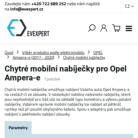
Zavolejte nám
+420 722 689 252
nebo nám napiště
CZ
na
info@evexpert.cz
Úvod
Výběr produktu podle elektromobilu
OPEL
Ampera-e (2017 - 2020)
Chytré mobilní nabíječky
Chytré mobilní nabíječky pro Opel
Ampera-e
7
položek
Chytrá mobilní nabíječka umožňuje nabíjení Vašeho auta Opel Ampera-e
na cestách či ze zásuvky. V následující nabídce naleznete nabíječky, které
jsou nejvhodnější pro Váš vůz na základě typu konektoru a výkonu palubní
nabíječky. Výběrem správné mobilní nabíječky lze nabíjet až pětkrát
rychleji než při použití obyčejného kabelu. Spolu s adaptéry pak umožňuje
nabíjení z jakéhokoliv nabíjecí zásuvky.
Parametry