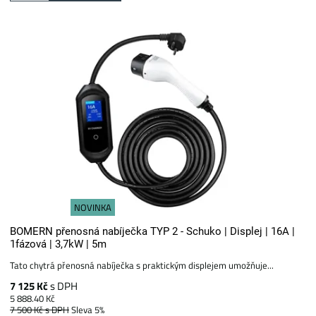
NOVINKA
BOMERN přenosná nabíječka TYP 2 - Schuko | Displej | 16A |
1fázová | 3,7kW | 5m
Tato chytrá přenosná nabíječka s praktickým displejem umožňuje...
7 125 Kč
s DPH
5 888.40 Kč
7 500 Kč
s DPH
Sleva 5%