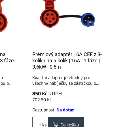
 na
Prémiový adaptér 16A CEE z 3-
-3 fáze
kolíku na 5-kolík | 16A | 1 fáze |
3,6kW | 0,5m
ro
Kvalitní adaptér je vhodný pro
u o...
všechny nabíječky se zástrčkou o...
850 Kč
s DPH
702.50 Kč
Dostupnost:
Na dotaz
ks
Do košíku