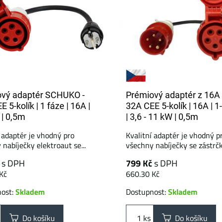
vý adaptér SCHUKO -
Prémiový adaptér z 16A
 5-kolík | 1 fáze | 16A |
32A CEE 5-kolík | 16A | 1
 | 0,5m
| 3,6 - 11 kW | 0,5m
í adaptér je vhodný pro
Kvalitní adaptér je vhodný p
nabíječky elektroaut se...
všechny nabíječky se zástrčko
č
s DPH
799 Kč
s DPH
Kč
660.30 Kč
nost:
Skladem
Dostupnost:
Skladem
Do košíku
ks
Do košíku