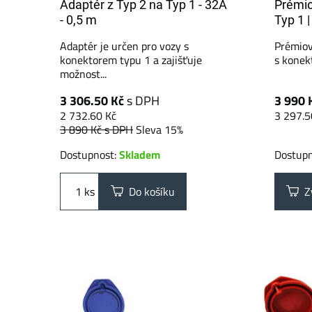
Adaptér z Typ 2 na Typ 1 - 32A
Prémio
- 0,5 m
Typ 1 |
Adaptér je určen pro vozy s
Prémiov
konektorem typu 1 a zajišťuje
s konekt
možnost...
3 306.50 Kč
s DPH
3 990 
2 732.60 Kč
3 297.5
3 890 Kč
s DPH
Sleva 15%
Dostupnost:
Skladem
Dostup
ks
Do košíku
Zv