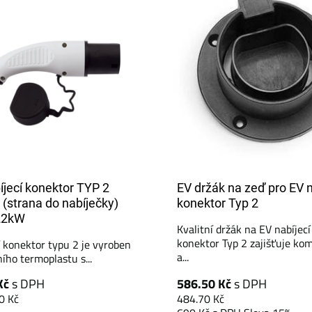
íjecí konektor TYP 2
EV držák na zeď pro EV n
(strana do nabíječky)
konektor Typ 2
22kW
Kvalitní držák na EV nabíjecí
konektor Typ 2 zajišťuje kom
í konektor typu 2 je vyroben
a...
ního termoplastu s...
Kč
s DPH
586.50 Kč
s DPH
0 Kč
484.70 Kč