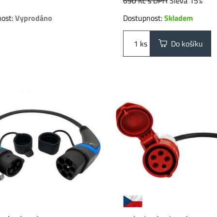
690 Kč
s DPH
Sleva 15%
nost:
Vyprodáno
Dostupnost:
Skladem
ks
Do košíku