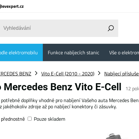
@evexpert.cz
odle elektromobilu
Funkce nabíjecích stanic
Vše o elektrom
RCEDES BENZ
Vito E-Cell (2010 - 2020)
Nabíjecí přísluš
ro Mercedes Benz Vito E-Cell
12
pol
 potřebné doplňky vhodné pro nabíjení Vašeho auta Mercedes Benz 
z jakéhokoliv zdroje až po nabíjecí konektory či zásuvky.
 přednostně
Pouze skladem