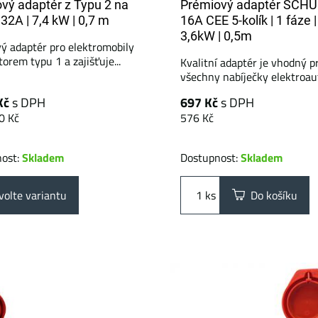
vý adaptér z Typu 2 na
Prémiový adaptér SCHU
 32A | 7,4 kW | 0,7 m
16A CEE 5-kolík | 1 fáze |
3,6kW | 0,5m
ý adaptér pro elektromobily
orem typu 1 a zajišťuje...
Kvalitní adaptér je vhodný p
všechny nabíječky elektroaut 
Kč
s DPH
697 Kč
s DPH
0 Kč
576 Kč
nost:
Skladem
Dostupnost:
Skladem
olte variantu
ks
Do košíku