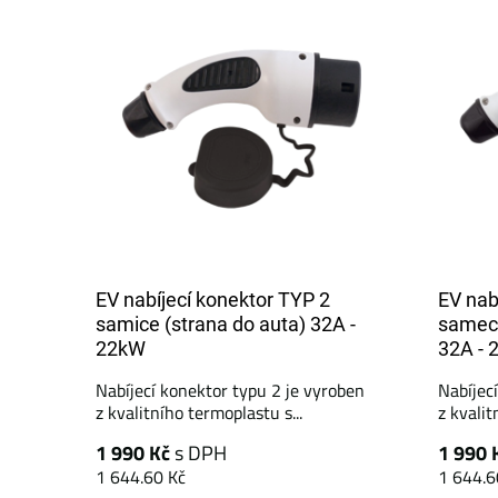
EV nabíjecí konektor TYP 2
EV nab
samice (strana do auta) 32A -
samec 
22kW
32A - 
Nabíjecí konektor typu 2 je vyroben
Nabíjec
z kvalitního termoplastu s...
z kvalit
1 990 Kč
s DPH
1 990 
1 644.60 Kč
1 644.6