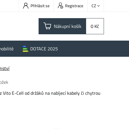
Přihlásit se
Registrace
CZ
Nákupní košík
0 Kč
obilitě
DOTACE 2025
enství
ožek
Vito E-Cell od držáků na nabíjecí kabely či chytrou