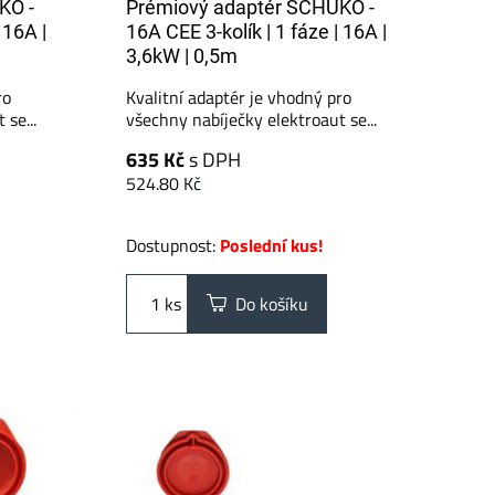
KO -
Prémiový adaptér SCHUKO -
 16A |
16A CEE 3-kolík | 1 fáze | 16A |
3,6kW | 0,5m
ro
Kvalitní adaptér je vhodný pro
se...
všechny nabíječky elektroaut se...
635 Kč
s DPH
524.80 Kč
Dostupnost:
Poslední kus!
ks
Do košíku