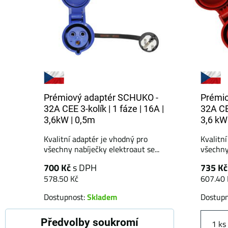
Prémiový adaptér SCHUKO -
Prémio
32A CEE 3-kolík | 1 fáze | 16A |
32A CEE
3,6kW | 0,5m
3,6 kW
Kvalitní adaptér je vhodný pro
Kvalitn
všechny nabíječky elektroaut se...
všechny 
700 Kč
s DPH
735 K
578.50 Kč
607.40 
Dostupnost:
Skladem
Dostup
Předvolby soukromí
ks
Do košíku
ks