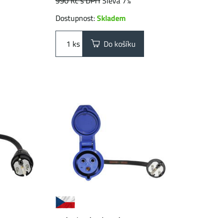
990 Kč
s DPH
Sleva 7%
Dostupnost:
Skladem
ks
Do košíku