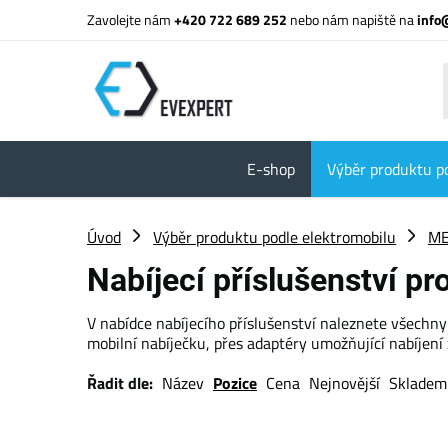
Zavolejte nám
+420 722 689 252
nebo nám napiště na
info
E-shop
Výběr produktu p
Úvod
Výběr produktu podle elektromobilu
ME
Nabíjecí příslušenství p
V nabídce nabíjecího příslušenství naleznete všechny
mobilní nabíječku, přes adaptéry umožňující nabíjení 
Řadit dle:
Název
Pozice
Cena
Nejnovější
Skladem