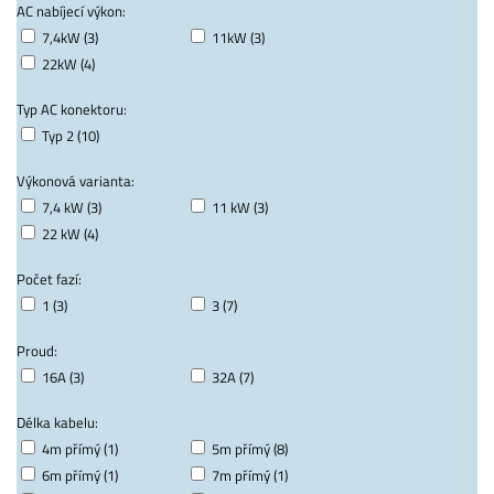
AC nabíjecí výkon:
7,4kW (3)
11kW (3)
22kW (4)
Typ AC konektoru:
Typ 2 (10)
Výkonová varianta:
7,4 kW (3)
11 kW (3)
22 kW (4)
Počet fazí:
1 (3)
3 (7)
Proud:
16A (3)
32A (7)
Délka kabelu:
4m přímý (1)
5m přímý (8)
6m přímý (1)
7m přímý (1)