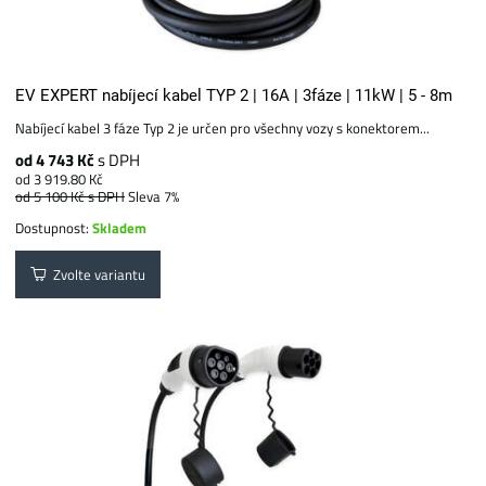
EV EXPERT nabíjecí kabel TYP 2 | 16A | 3fáze | 11kW | 5 - 8m
Nabíjecí kabel 3 fáze Typ 2 je určen pro všechny vozy s konektorem...
od 4 743 Kč
s DPH
od 3 919.80 Kč
od 5 100 Kč
s DPH
Sleva 7%
Dostupnost:
Skladem
Zvolte variantu