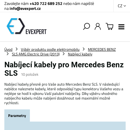
Zavolejte nám
+420 722 689 252
nebo nám napiště
CZ
na
info@evexpert.cz
Úvod
Výběr produktu podle elektromobilu
MERCEDES BENZ
SLS AMG Electric Drive (2013)
Nabíjecí kabely
Nabíjecí kabely pro Mercedes Benz
SLS
10
položek
Nabíjecí kabely přesně pro Vaše auto Mercedes Benz SLS. V následující
nabídce naleznete kabely, které odpovídají typu konektoru Vašeho vozu a
nejlépe se hodí k výkonu Vaší palubní nabíječky. Díky výběru vhodného
nabíjecího kabelu může nabíjení dosáhnout své maximální možné
rychlosti.
Parametry