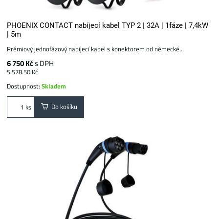
PHOENIX CONTACT nabíjecí kabel TYP 2 | 32A | 1fáze | 7,4kW
| 5m
Prémiový jednofázový nabíjecí kabel s konektorem od německé...
6 750 Kč
s DPH
5 578.50 Kč
Dostupnost:
Skladem
Do košíku
ks