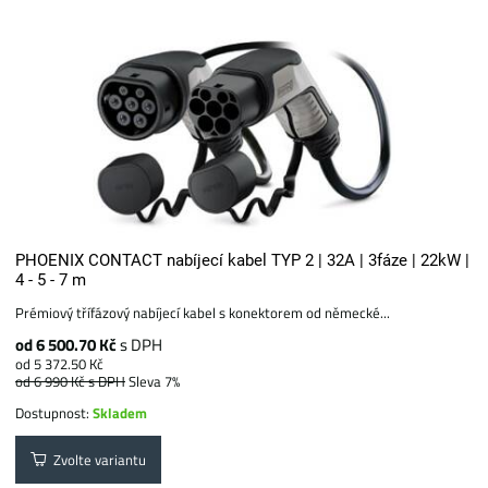
PHOENIX CONTACT nabíjecí kabel TYP 2 | 32A | 3fáze | 22kW |
4 - 5 - 7 m
Prémiový třífázový nabíjecí kabel s konektorem od německé...
od 6 500.70 Kč
s DPH
od 5 372.50 Kč
od 6 990 Kč
s DPH
Sleva 7%
Dostupnost:
Skladem
Zvolte variantu