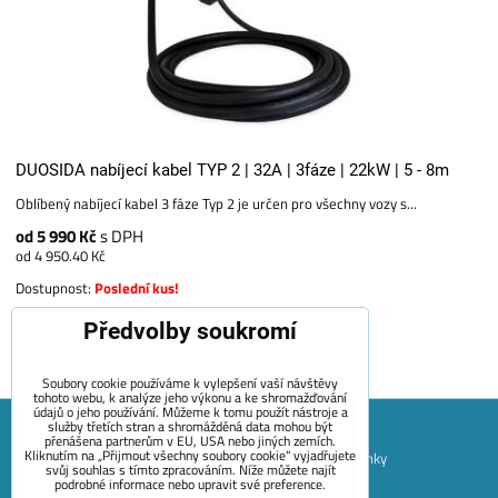
DUOSIDA nabíjecí kabel TYP 2 | 32A | 3fáze | 22kW | 5 - 8m
Oblíbený nabíjecí kabel 3 fáze Typ 2 je určen pro všechny vozy s...
od 5 990 Kč
s DPH
od 4 950.40 Kč
Dostupnost:
Poslední kus!
Předvolby soukromí
Zvolte variantu
Soubory cookie používáme k vylepšení vaší návštěvy
tohoto webu, k analýze jeho výkonu a ke shromažďování
údajů o jeho používání. Můžeme k tomu použít nástroje a
služby třetích stran a shromážděná data mohou být
přenášena partnerům v EU, USA nebo jiných zemích.
Kliknutím na „Přijmout všechny soubory cookie“ vyjadřujete
Mapa Stránek
Obchodní podmínky
Platební podmínky
svůj souhlas s tímto zpracováním. Níže můžete najít
podrobné informace nebo upravit své preference.
Záruční podmínky EVECUBE
Doprava a vrácení zboží