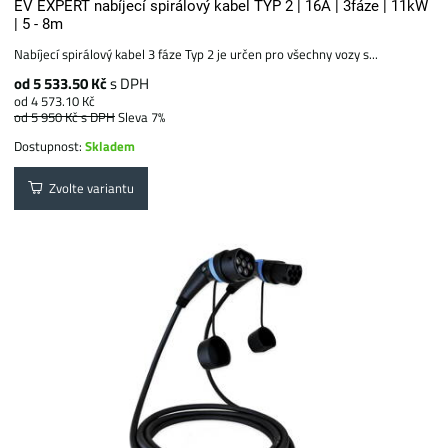
EV EXPERT nabíjecí spirálový kabel TYP 2 | 16A | 3fáze | 11kW
| 5 - 8m
Nabíjecí spirálový kabel 3 fáze Typ 2 je určen pro všechny vozy s...
od 5 533.50 Kč
s DPH
od 4 573.10 Kč
od 5 950 Kč
s DPH
Sleva 7%
Dostupnost:
Skladem
Zvolte variantu