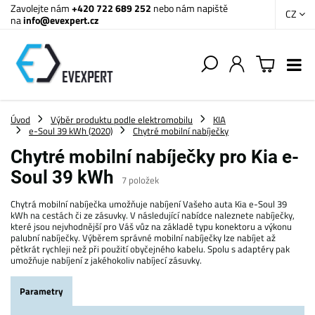
Zavolejte nám
+420 722 689 252
nebo nám napiště
CZ
na
info@evexpert.cz
Úvod
Výběr produktu podle elektromobilu
KIA
e-Soul 39 kWh (2020)
Chytré mobilní nabíječky
Chytré mobilní nabíječky pro Kia e-
Soul 39 kWh
7
položek
Chytrá mobilní nabíječka umožňuje nabíjení Vašeho auta Kia e-Soul 39
kWh na cestách či ze zásuvky. V následující nabídce naleznete nabíječky,
které jsou nejvhodnější pro Váš vůz na základě typu konektoru a výkonu
palubní nabíječky. Výběrem správné mobilní nabíječky lze nabíjet až
pětkrát rychleji než při použití obyčejného kabelu. Spolu s adaptéry pak
umožňuje nabíjení z jakéhokoliv nabíjecí zásuvky.
Parametry