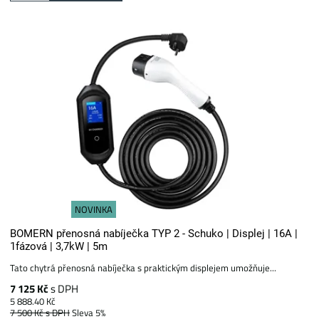
NOVINKA
BOMERN přenosná nabíječka TYP 2 - Schuko | Displej | 16A |
1fázová | 3,7kW | 5m
Tato chytrá přenosná nabíječka s praktickým displejem umožňuje...
7 125 Kč
s DPH
5 888.40 Kč
7 500 Kč
s DPH
Sleva 5%