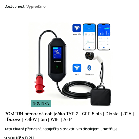
Dostupnost:
Vyprodáno
NOVINKA
BOMERN přenosná nabíječka TYP 2 - CEE 5-pin | Displej | 32A |
1fázová | 7,4kW | 5m | WIFI | APP
Tato chytrá přenosná nabíječka s praktickým displejem umožňuje...
9 500 Kč
s DPH