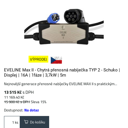
VÝPRODEJ
EVELINE Max II - Chytrá přenosná nabíječka TYP 2 - Schuko |
Displej | 16A | 1fáze | 3,7kW | 5m
Nejnovější generace přenosné nabíječky EVELINE MAX II s praktickým...
13 515 Kč
s DPH
11 169.40 Kč
15 900 Kč
s DPH
Sleva 15%
Dostupnost:
Na dotaz
Do košíku
ks