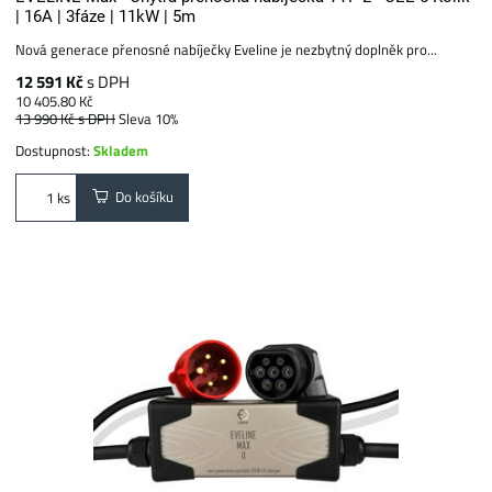
| 16A | 3fáze | 11kW | 5m
Nová generace přenosné nabíječky Eveline je nezbytný doplněk pro...
12 591 Kč
s DPH
10 405.80 Kč
13 990 Kč
s DPH
Sleva 10%
Dostupnost:
Skladem
Do košíku
ks