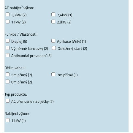
AC nabíjecí výkon:
3,7kW (2)
7,4kW (1)
11kW (2)
22kW (2)
Funkce / Vlastnosti:
Displej (5)
Aplikace (WiFi) (1)
Výměnné koncovky (2)
Odložený start (2)
Antivandal provedení (5)
Délka kabelu:
5m přímý (7)
7m přímý (1)
8m přímý (2)
Typ produktu:
AC přenosné nabíječky (7)
Nabíjecí výkon:
11kW (1)