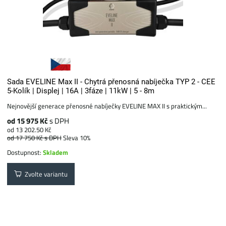
Sada EVELINE Max II - Chytrá přenosná nabíječka TYP 2 - CEE
5-Kolík | Displej | 16A | 3fáze | 11kW | 5 - 8m
Nejnovější generace přenosné nabíječky EVELINE MAX II s praktickým...
od 15 975 Kč
s DPH
od 13 202.50 Kč
od 17 750 Kč
s DPH
Sleva 10%
Dostupnost:
Skladem
Zvolte variantu