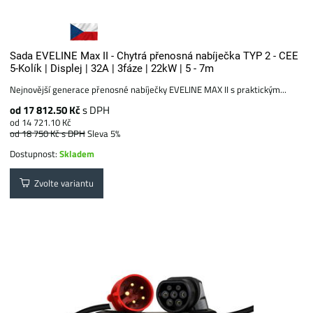
Sada EVELINE Max II - Chytrá přenosná nabíječka TYP 2 - CEE
5-Kolík | Displej | 32A | 3fáze | 22kW | 5 - 7m
Nejnovější generace přenosné nabíječky EVELINE MAX II s praktickým...
od 17 812.50 Kč
s DPH
od 14 721.10 Kč
od 18 750 Kč
s DPH
Sleva 5%
Dostupnost:
Skladem
Zvolte variantu