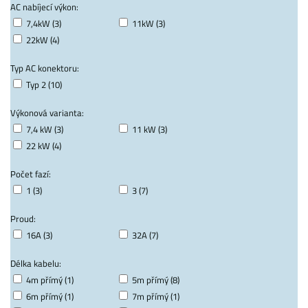
AC nabíjecí výkon:
7,4kW (3)
11kW (3)
22kW (4)
Typ AC konektoru:
Typ 2 (10)
Výkonová varianta:
7,4 kW (3)
11 kW (3)
22 kW (4)
Počet fazí:
1 (3)
3 (7)
Proud:
16A (3)
32A (7)
Délka kabelu:
4m přímý (1)
5m přímý (8)
6m přímý (1)
7m přímý (1)