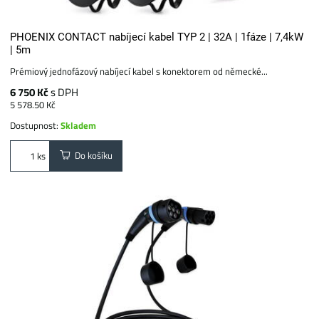
PHOENIX CONTACT nabíjecí kabel TYP 2 | 32A | 1fáze | 7,4kW
| 5m
Prémiový jednofázový nabíjecí kabel s konektorem od německé...
6 750 Kč
s DPH
5 578.50 Kč
Dostupnost:
Skladem
Do košíku
ks