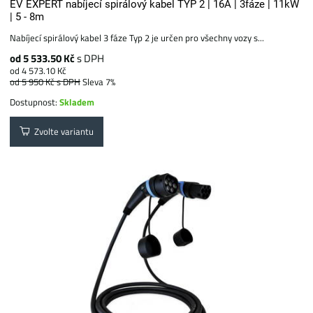
EV EXPERT nabíjecí spirálový kabel TYP 2 | 16A | 3fáze | 11kW
| 5 - 8m
Nabíjecí spirálový kabel 3 fáze Typ 2 je určen pro všechny vozy s...
od 5 533.50 Kč
s DPH
od 4 573.10 Kč
od 5 950 Kč
s DPH
Sleva 7%
Dostupnost:
Skladem
Zvolte variantu