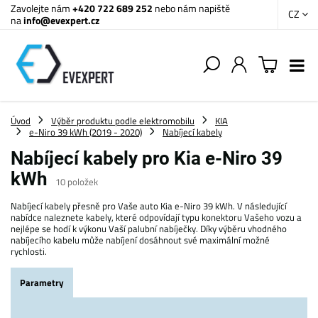
Zavolejte nám
+420 722 689 252
nebo nám napiště
CZ
na
info@evexpert.cz
Úvod
Výběr produktu podle elektromobilu
KIA
e-Niro 39 kWh (2019 - 2020)
Nabíjecí kabely
Nabíjecí kabely pro Kia e-Niro 39
kWh
10
položek
Nabíjecí kabely přesně pro Vaše auto Kia e-Niro 39 kWh. V následující
nabídce naleznete kabely, které odpovídají typu konektoru Vašeho vozu a
nejlépe se hodí k výkonu Vaší palubní nabíječky. Díky výběru vhodného
nabíjecího kabelu může nabíjení dosáhnout své maximální možné
rychlosti.
Parametry