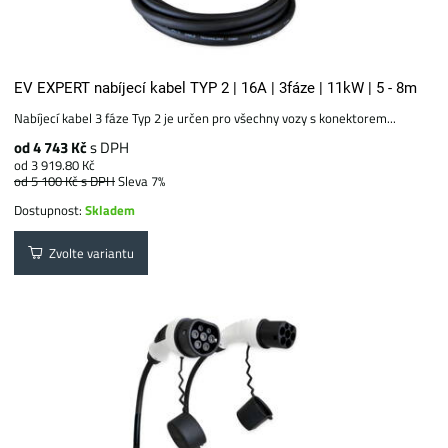
EV EXPERT nabíjecí kabel TYP 2 | 16A | 3fáze | 11kW | 5 - 8m
Nabíjecí kabel 3 fáze Typ 2 je určen pro všechny vozy s konektorem...
od 4 743 Kč
s DPH
od 3 919.80 Kč
od 5 100 Kč
s DPH
Sleva 7%
Dostupnost:
Skladem
Zvolte variantu