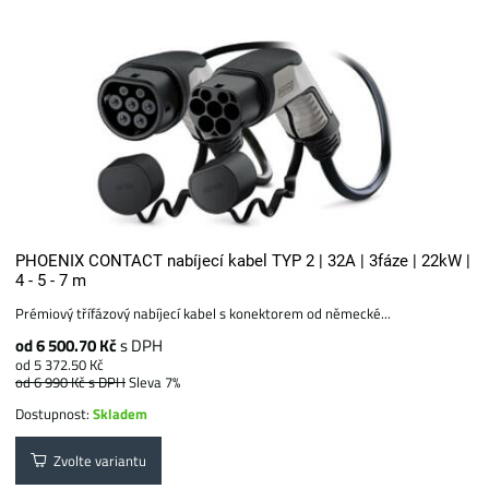
PHOENIX CONTACT nabíjecí kabel TYP 2 | 32A | 3fáze | 22kW |
4 - 5 - 7 m
Prémiový třífázový nabíjecí kabel s konektorem od německé...
od 6 500.70 Kč
s DPH
od 5 372.50 Kč
od 6 990 Kč
s DPH
Sleva 7%
Dostupnost:
Skladem
Zvolte variantu