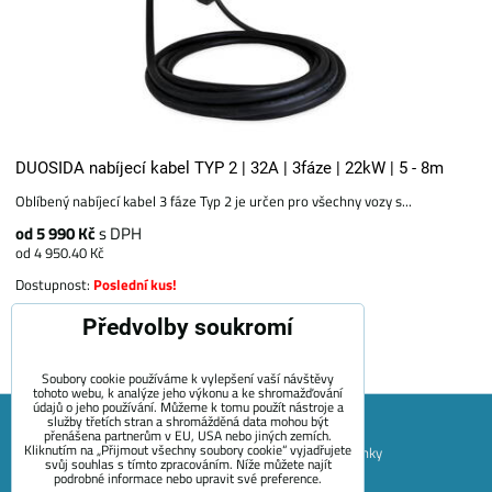
DUOSIDA nabíjecí kabel TYP 2 | 32A | 3fáze | 22kW | 5 - 8m
Oblíbený nabíjecí kabel 3 fáze Typ 2 je určen pro všechny vozy s...
od 5 990 Kč
s DPH
od 4 950.40 Kč
Dostupnost:
Poslední kus!
Předvolby soukromí
Zvolte variantu
Soubory cookie používáme k vylepšení vaší návštěvy
tohoto webu, k analýze jeho výkonu a ke shromažďování
údajů o jeho používání. Můžeme k tomu použít nástroje a
služby třetích stran a shromážděná data mohou být
přenášena partnerům v EU, USA nebo jiných zemích.
Kliknutím na „Přijmout všechny soubory cookie“ vyjadřujete
Mapa Stránek
Obchodní podmínky
Platební podmínky
svůj souhlas s tímto zpracováním. Níže můžete najít
podrobné informace nebo upravit své preference.
Záruční podmínky EVECUBE
Doprava a vrácení zboží