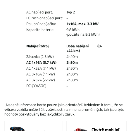
AC nabíjecí port:
Typ 2
DC rychlonabíjecí port:
-
Palubní nabíječka:
1x16A, max. 3.3 kW
Kapacita baterie:
9.8 kWh
(použitelná 9.2 kWh)
Nabíjecí zdroj
Doba nabíjení (0-
>44 km)
Zásuvka (2.3 kW)
4h10m
AC 1x16A (3.7 kW)
2h30m
AC 1x32A (7.4 kW)
2h30m
AC 3x16A (11 kW)
2h30m
AC 3x32A (22 kW)
2h30m
DC (80%SOC)
-
Uvedené informace berte pouze jako orientační. Vzhledem k tomu, že se
výbava vozidla může lišit v závislosti na mnoha proměnných, tak jsou tyto
hodnoty poskytovány bez jakýchkoliv záruk.
Chytré mobilní