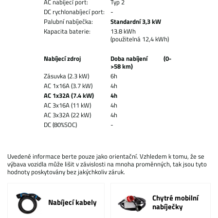
AC nabíjecí port:
Typ 2
DC rychlonabíjecí port:
-
Palubní nabíječka:
Standardní 3,3 kW
Kapacita baterie:
13.8 kWh
(použitelná 12,4 kWh)
Nabíjecí zdroj
Doba nabíjení (0-
>58 km)
Zásuvka (2.3 kW)
6h
AC 1x16A (3.7 kW)
4h
AC 1x32A (7.4 kW)
4h
AC 3x16A (11 kW)
4h
AC 3x32A (22 kW)
4h
DC (80%SOC)
-
Uvedené informace berte pouze jako orientační. Vzhledem k tomu, že se
výbava vozidla může lišit v závislosti na mnoha proměnných, tak jsou tyto
hodnoty poskytovány bez jakýchkoliv záruk.
Chytré mobilní
Nabíjecí kabely
nabíječky