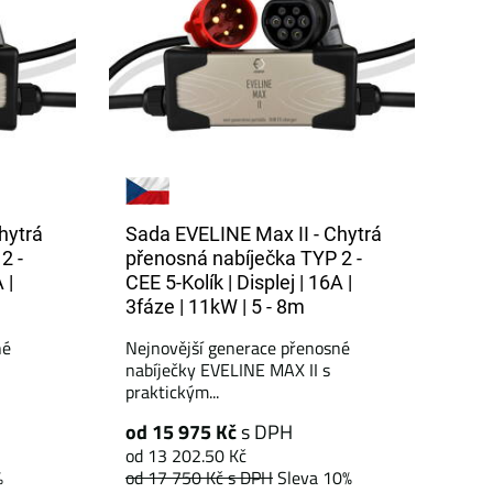
hytrá
Sada EVELINE Max II - Chytrá
2 -
přenosná nabíječka TYP 2 -
 |
CEE 5-Kolík | Displej | 16A |
3fáze | 11kW | 5 - 8m
né
Nejnovější generace přenosné
nabíječky EVELINE MAX II s
praktickým...
od 15 975 Kč
s DPH
od 13 202.50 Kč
%
od 17 750 Kč
s DPH
Sleva 10%