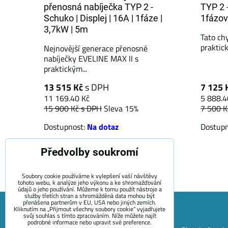
přenosná nabíječka TYP 2 -
TYP 2 -
Schuko | Displej | 16A | 1fáze |
1fázov
3,7kW | 5m
Tato ch
praktic
Nejnovější generace přenosné
nabíječky EVELINE MAX II s
praktickým...
13 515 Kč
s DPH
7 125 
11 169.40 Kč
5 888.4
15 900 Kč
s DPH
Sleva 15%
7 500 
Dostupnost:
Na dotaz
Dostup
Předvolby soukromí
ks
Do košíku
Soubory cookie používáme k vylepšení vaší návštěvy
tohoto webu, k analýze jeho výkonu a ke shromažďování
údajů o jeho používání. Můžeme k tomu použít nástroje a
služby třetích stran a shromážděná data mohou být
přenášena partnerům v EU, USA nebo jiných zemích.
Kliknutím na „Přijmout všechny soubory cookie“ vyjadřujete
svůj souhlas s tímto zpracováním. Níže můžete najít
podrobné informace nebo upravit své preference.