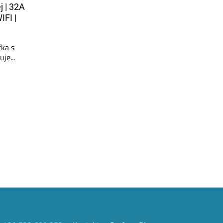
j | 32A
IFI |
čka s
je...