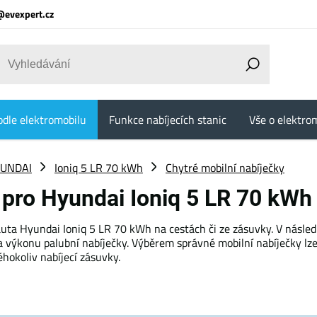
@evexpert.cz
odle elektromobilu
Funkce nabíjecích stanic
Vše o elektrom
UNDAI
Ioniq 5 LR 70 kWh
Chytré mobilní nabíječky
 pro Hyundai Ioniq 5 LR 70 kW
ta Hyundai Ioniq 5 LR 70 kWh na cestách či ze zásuvky. V následuj
 výkonu palubní nabíječky. Výběrem správné mobilní nabíječky lze n
hokoliv nabíjecí zásuvky.