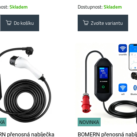
nost:
Skladem
Dostupnost:
Skladem
Do košíku
Zvolte variantu
KA
NOVINKA
N přenosná nabíječka
BOMERN přenosná nabí