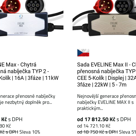
E Max - Chytrá
Sada EVELINE Max II - C
ná nabíječka TYP 2 -
přenosná nabíječka TYP 
Kolík | 16A | 3fáze | 11kW
CEE 5-Kolík | Displej | 32A
3fáze | 22kW | 5 - 7m
nerace přenosné nabíječky
Nejnovější generace přenos
je nezbytný doplněk pro...
nabíječky EVELINE MAX II s
praktickým...
 Kč
s DPH
od 17 812.50 Kč
s DPH
80 Kč
od 14 721.10 Kč
 Kč
s DPH
Sleva 10%
od 18 750 Kč
s DPH
Sleva 5