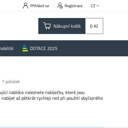
Přihlásit se
Registrace
CZ
Nákupní košík
0 Kč
obilitě
DOTACE 2025
h
7
položek
ící nabídce naleznete nabíječky, které jsou
abíjet až pětkrát rychleji než při použití obyčejného