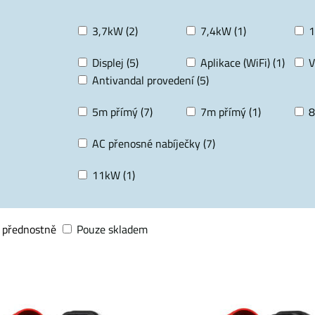
3,7kW (2)
7,4kW (1)
1
Displej (5)
Aplikace (WiFi) (1)
V
Antivandal provedení (5)
5m přímý (7)
7m přímý (1)
8
AC přenosné nabíječky (7)
11kW (1)
 přednostně
Pouze skladem