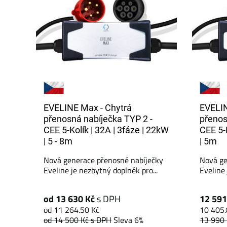
EVELINE Max - Chytrá
EVELIN
přenosná nabíječka TYP 2 -
přenos
CEE 5-Kolík | 32A | 3fáze | 22kW
CEE 5-
| 5 - 8m
| 5m
Nová generace přenosné nabíječky
Nová ge
Eveline je nezbytný doplněk pro...
Eveline 
od 13 630 Kč
s DPH
12 591
od 11 264.50 Kč
10 405.
od 14 500 Kč
s DPH
Sleva 6%
13 990