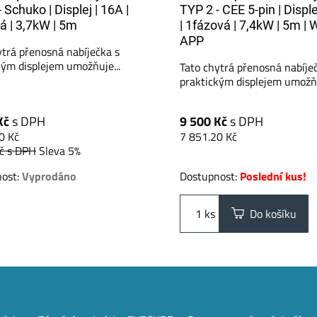
 Schuko | Displej | 16A |
TYP 2 - CEE 5-pin | Disple
á | 3,7kW | 5m
| 1fázová | 7,4kW | 5m | W
APP
ytrá přenosná nabíječka s
kým displejem umožňuje...
Tato chytrá přenosná nabíje
praktickým displejem umožňu
Kč
s DPH
9 500 Kč
s DPH
0 Kč
7 851.20 Kč
Kč
s DPH
Sleva 5%
nost:
Vyprodáno
Dostupnost:
Poslední kus!
ks
Do košíku