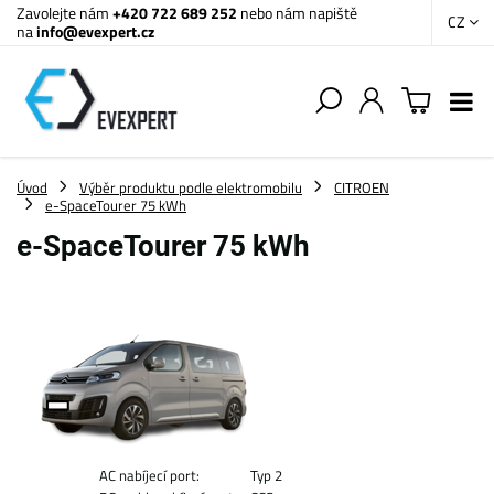
Zavolejte nám
+420 722 689 252
nebo nám napiště
CZ
na
info@evexpert.cz
Úvod
Výběr produktu podle elektromobilu
CITROEN
e-SpaceTourer 75 kWh
e-SpaceTourer 75 kWh
AC nabíjecí port:
Typ 2