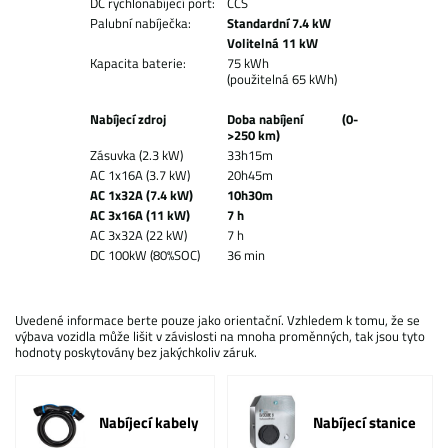
DC rychlonabíjecí port:
CCS
Palubní nabíječka:
Standardní 7.4 kW
Volitelná 11 kW
Kapacita baterie:
75 kWh
(použitelná 65 kWh)
Nabíjecí zdroj
Doba nabíjení
(0-
>250 km)
Zásuvka (2.3 kW)
33h15m
AC 1x16A (3.7 kW)
20h45m
AC 1x32A (7.4 kW)
10h30m
AC 3x16A (11 kW)
7 h
AC 3x32A (22 kW)
7 h
DC 100kW (80%SOC)
36 min
Uvedené informace berte pouze jako orientační. Vzhledem k tomu, že se
výbava vozidla může lišit v závislosti na mnoha proměnných, tak jsou tyto
hodnoty poskytovány bez jakýchkoliv záruk.
Nabíjecí kabely
Nabíjecí stanice