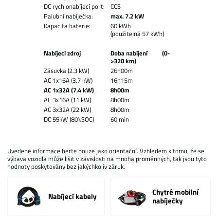
DC rychlonabíjecí port:
CCS
Palubní nabíječka:
max. 7.2 kW
Kapacita baterie:
60 kWh
(použitelná 57 kWh)
Nabíjecí zdroj
Doba nabíjení
(0-
>320 km)
Zásuvka (2.3 kW)
26h00m
AC 1x16A (3.7 kW)
16h15m
AC 1x32A (7.4 kW)
8h00m
AC 3x16A (11 kW)
8h00m
AC 3x32A (22 kW)
8h00m
DC 55kW (80%SOC)
60 min
Uvedené informace berte pouze jako orientační. Vzhledem k tomu, že se
výbava vozidla může lišit v závislosti na mnoha proměnných, tak jsou tyto
hodnoty poskytovány bez jakýchkoliv záruk.
Chytré mobilní
Nabíjecí kabely
nabíječky