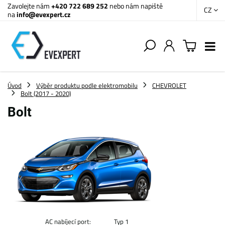
Zavolejte nám
+420 722 689 252
nebo nám napiště
CZ
na
info@evexpert.cz
Úvod
Výběr produktu podle elektromobilu
CHEVROLET
Bolt (2017 - 2020)
Bolt
AC nabíjecí port:
Typ 1