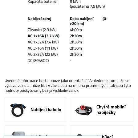
Kapacita baterie:
9 kWh
(použitelná 7.5 kWh)
Nabíjecí zdroj
Doba nabíjení (0-
>20 km)
Zásuvka (2.3 kW)
4h00m
AC 1x16A (3.7 kW)
2h30m
AC 1x32A (7.4 kW)
2h30m
AC 3x16A (11 kW)
2h30m
AC 3x32A (22 kW)
2h30m
DC (80%SOC)
-
Uvedené informace berte pouze jako orientační. Vzhledem k tomu, že se
výbava vozidla může lišit v závislosti na mnoha proměnných, tak jsou tyto
hodnoty poskytovány bez jakýchkoliv záruk.
Chytré mobilní
Nabíjecí kabely
nabíječky
Nabíjecí
Nabíjecí