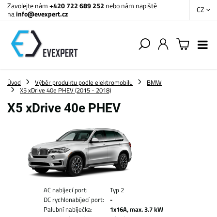
Zavolejte nám
+420 722 689 252
nebo nám napiště
CZ
na
info@evexpert.cz
Úvod
Výběr produktu podle elektromobilu
BMW
X5 xDrive 40e PHEV (2015 - 2018)
X5 xDrive 40e PHEV
AC nabíjecí port:
Typ 2
DC rychlonabíjecí port:
-
Palubní nabíječka:
1x16A, max. 3.7 kW