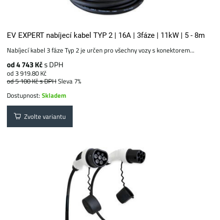
EV EXPERT nabíjecí kabel TYP 2 | 16A | 3fáze | 11kW | 5 - 8m
Nabíjecí kabel 3 fáze Typ 2 je určen pro všechny vozy s konektorem...
od 4 743 Kč
s DPH
od 3 919.80 Kč
od 5 100 Kč
s DPH
Sleva 7%
Dostupnost:
Skladem
Zvolte variantu