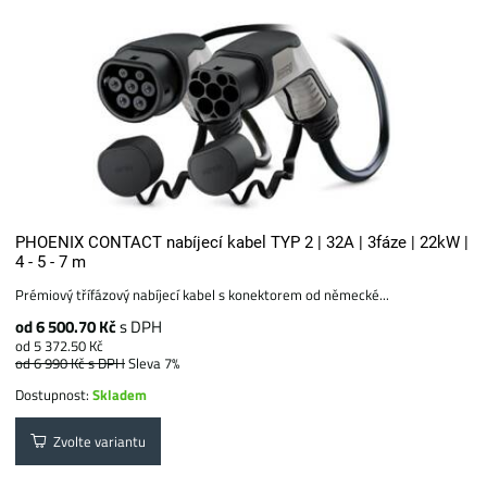
PHOENIX CONTACT nabíjecí kabel TYP 2 | 32A | 3fáze | 22kW |
4 - 5 - 7 m
Prémiový třífázový nabíjecí kabel s konektorem od německé...
od 6 500.70 Kč
s DPH
od 5 372.50 Kč
od 6 990 Kč
s DPH
Sleva 7%
Dostupnost:
Skladem
Zvolte variantu