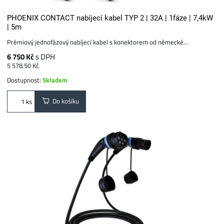
PHOENIX CONTACT nabíjecí kabel TYP 2 | 32A | 1fáze | 7,4kW
| 5m
Prémiový jednofázový nabíjecí kabel s konektorem od německé...
6 750 Kč
s DPH
5 578.50 Kč
Dostupnost:
Skladem
Do košíku
ks