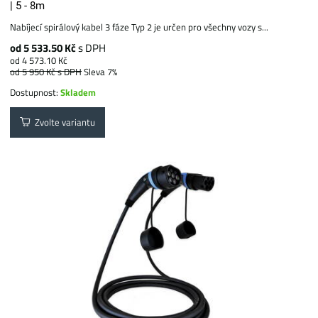
| 5 - 8m
Nabíjecí spirálový kabel 3 fáze Typ 2 je určen pro všechny vozy s...
od 5 533.50 Kč
s DPH
od 4 573.10 Kč
od 5 950 Kč
s DPH
Sleva 7%
Dostupnost:
Skladem
Zvolte variantu