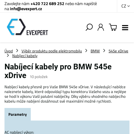
Zavolejte nám
+420 722 689 252
nebo nám napiště
CZ
na
info@evexpert.cz
Úvod
Výběr produktu podle elektromobilu
BMW
545e xDrive
Nabíjecí kabely
Nabíjecí kabely pro BMW 545e
xDrive
10
položek
Nabíjecí kabely přesně pro Vaše BMW 545e xDrive. V následující nabídce
naleznete kabely, které odpovídají typu konektoru Vašeho vozu a nejlépe
se hodí k výkonu Vaší palubní nabíječky. Díky výběru vhodného nabíjecího
kabelu může nabíjení dosáhnout své maximální možné rychlosti.
Parametry
AC nabíjecí výkon: