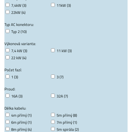
7,4kW (3)
11kW (3)
22kW (4)
Typ AC konektoru:
Typ 2 (10)
Výkonová varianta:
7,4 kW (3)
11 kW (3)
22 kW (4)
Počet fazí:
1 (3)
3 (7)
Proud:
16A (3)
32A (7)
Délka kabelu:
4m přímý (1)
5m přímý (8)
6m přímý (1)
7m přímý (1)
8m přímý (4)
5m spirála (2)