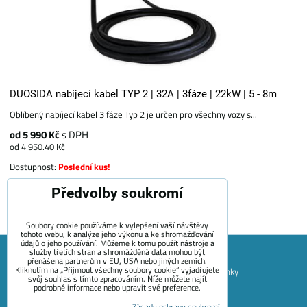
DUOSIDA nabíjecí kabel TYP 2 | 32A | 3fáze | 22kW | 5 - 8m
Oblíbený nabíjecí kabel 3 fáze Typ 2 je určen pro všechny vozy s...
od 5 990 Kč
s DPH
od 4 950.40 Kč
Dostupnost:
Poslední kus!
Předvolby soukromí
Zvolte variantu
Soubory cookie používáme k vylepšení vaší návštěvy
tohoto webu, k analýze jeho výkonu a ke shromažďování
údajů o jeho používání. Můžeme k tomu použít nástroje a
služby třetích stran a shromážděná data mohou být
přenášena partnerům v EU, USA nebo jiných zemích.
Kliknutím na „Přijmout všechny soubory cookie“ vyjadřujete
Mapa Stránek
Obchodní podmínky
Platební podmínky
svůj souhlas s tímto zpracováním. Níže můžete najít
podrobné informace nebo upravit své preference.
Záruční podmínky EVECUBE
Doprava a vrácení zboží
+420 722 689 252
Kontakt
O nás
Blog
Zásady ochrany soukromí