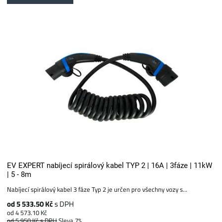
EV EXPERT nabíjecí spirálový kabel TYP 2 | 16A | 3fáze | 11kW
| 5 - 8m
Nabíjecí spirálový kabel 3 fáze Typ 2 je určen pro všechny vozy s...
od 5 533.50 Kč
s DPH
od 4 573.10 Kč
od 5 950 Kč
s DPH
Sleva 7%