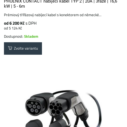
PHOENIX CONTACT nabíjecí kabel TYP 2 | 20A | 3fáze | 16,6
kW | 5 - 6m
Prémiový třífázový nabíjecí kabel s konektorem od německé...
od 6 200 Kč
s DPH
od 5 124 Kč
Dostupnost:
Skladem
Zvolte variantu