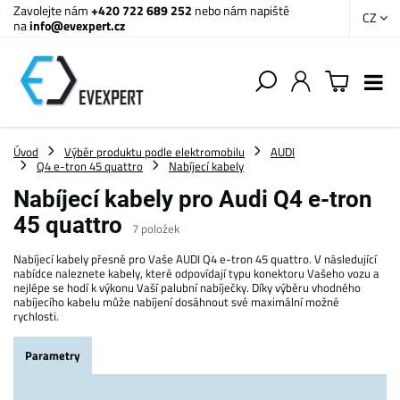
Zavolejte nám
+420 722 689 252
nebo nám napiště
CZ
na
info@evexpert.cz
Úvod
Výběr produktu podle elektromobilu
AUDI
Q4 e-tron 45 quattro
Nabíjecí kabely
Nabíjecí kabely pro Audi Q4 e-tron
45 quattro
7
položek
Nabíjecí kabely přesně pro Vaše AUDI Q4 e-tron 45 quattro. V následující
nabídce naleznete kabely, které odpovídají typu konektoru Vašeho vozu a
nejlépe se hodí k výkonu Vaší palubní nabíječky. Díky výběru vhodného
nabíjecího kabelu může nabíjení dosáhnout své maximální možné
rychlosti.
Parametry