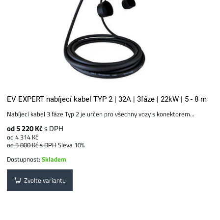
EV EXPERT nabíjecí kabel TYP 2 | 32A | 3fáze | 22kW | 5 - 8 m
Nabíjecí kabel 3 fáze Typ 2 je určen pro všechny vozy s konektorem...
od 5 220 Kč
s DPH
od 4 314 Kč
od 5 800 Kč
s DPH
Sleva 10%
Dostupnost:
Skladem
Zvolte variantu