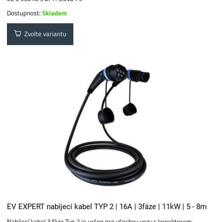
Dostupnost:
Skladem
Zvolte variantu
EV EXPERT nabíjecí kabel TYP 2 | 16A | 3fáze | 11kW | 5 - 8m
Nabíjecí kabel 3 fáze Typ 2 je určen pro všechny vozy s konektorem...