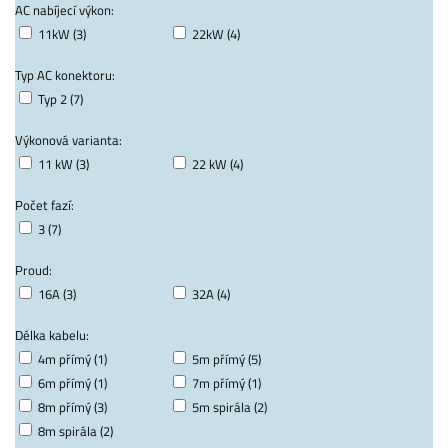
AC nabíjecí výkon:
11kW (3)
22kW (4)
Typ AC konektoru:
Typ 2 (7)
Výkonová varianta:
11 kW (3)
22 kW (4)
Počet fazí:
3 (7)
Proud:
16A (3)
32A (4)
Délka kabelu:
4m přímý (1)
5m přímý (5)
6m přímý (1)
7m přímý (1)
8m přímý (3)
5m spirála (2)
8m spirála (2)