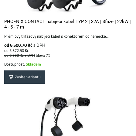
PHOENIX CONTACT nabíjecí kabel TYP 2 | 32A | 3fáze | 22kW |
4 - 5 - 7 m
Prémiový třífázový nabíjecí kabel s konektorem od německé...
od 6 500.70 Kč
s DPH
od 5 372.50 Kč
od 6 990 Kč
s DPH
Sleva 7%
Dostupnost:
Skladem
Zvolte variantu