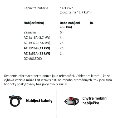
Kapacita baterie:
14.1 kWh
(použitelná 12,7 kWh)
Nabíjecí zdroj
Doba nabíjení (0-
>55 km)
Zásuvka
6h
AC 1x16A (3.7 kW)
4h
AC 1x32A (7.4 kW)
2h
AC 3x16A (11 kW)
2h
AC 3x32A (22 kW)
2h
DC (80%SOC)
Uvedené informace berte pouze jako orientační. Vzhledem k tomu, že se
výbava vozidla může lišit v závislosti na mnoha proměnných, tak jsou tyto
hodnoty poskytovány bez jakýchkoliv záruk.
Chytré mobilní
Nabíjecí kabely
nabíječky