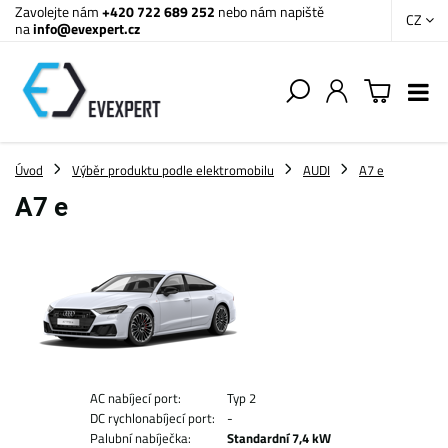
Zavolejte nám
+420 722 689 252
nebo nám napiště
CZ
na
info@evexpert.cz
Úvod
Výběr produktu podle elektromobilu
AUDI
A7 e
A7 e
AC nabíjecí port:
Typ 2
DC rychlonabíjecí port:
-
Palubní nabíječka:
Standardní 7,4 kW