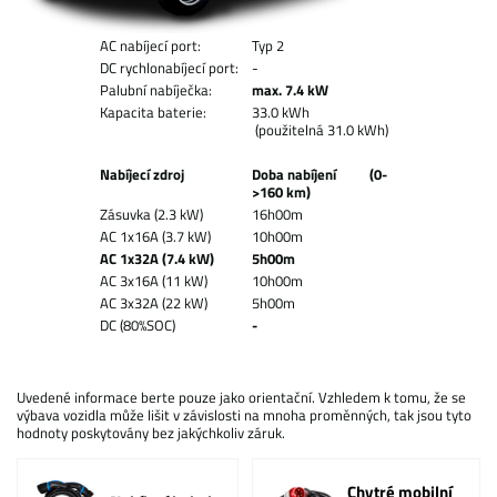
AC nabíjecí port:
Typ 2
DC rychlonabíjecí port:
-
Palubní nabíječka:
max. 7.4 kW
Kapacita baterie:
33.0 kWh
(použitelná 31.0 kWh)
Nabíjecí zdroj
Doba nabíjení (0-
>160 km)
Zásuvka (2.3 kW)
16h00m
AC 1x16A (3.7 kW)
10h00m
AC 1x32A (7.4 kW)
5h00m
AC 3x16A (11 kW)
10h00m
AC 3x32A (22 kW)
5h00m
DC (80%SOC)
-
Uvedené informace berte pouze jako orientační. Vzhledem k tomu, že se
výbava vozidla může lišit v závislosti na mnoha proměnných, tak jsou tyto
hodnoty poskytovány bez jakýchkoliv záruk.
Chytré mobilní