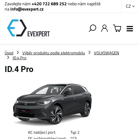
Zavolejte nám
+420 722 689 252
nebo nám napiště
CZ
na
info@evexpert.cz
Úvod
Výběr produktu podle elektromobilu
VOLKSWAGEN
ID.4 Pro
ID.4 Pro
AC nabíjecí port:
Typ 2
DC rychlonabíjecí port:
CCS