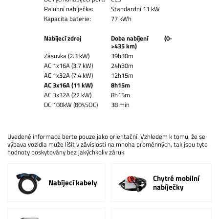
Palubní nabíječka:
Standardní 11 kW
Kapacita baterie:
77 kWh
Nabíjecí zdroj
Doba nabíjení (0-
>435 km)
Zásuvka (2.3 kW)
39h30m
AC 1x16A (3.7 kW)
24h30m
AC 1x32A (7.4 kW)
12h15m
AC 3x16A (11 kW)
8h15m
AC 3x32A (22 kW)
8h15m
DC 100kW (80%SOC)
38 min
Uvedené informace berte pouze jako orientační. Vzhledem k tomu, že se
výbava vozidla může lišit v závislosti na mnoha proměnných, tak jsou tyto
hodnoty poskytovány bez jakýchkoliv záruk.
Chytré mobilní
Nabíjecí kabely
nabíječky