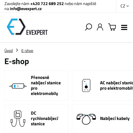
Zavolejte nám
+420 722 689 252
nebo nám napiště
CZ
na
info@evexpert.cz
Úvod
E-shop
E-shop
Přenosné
nabíjecí stanice
AC nabíjecí stani
pro
pro elektromobil
elektromobily
DC
rychlonabíjecí
Nabíjecí kabely
stanice