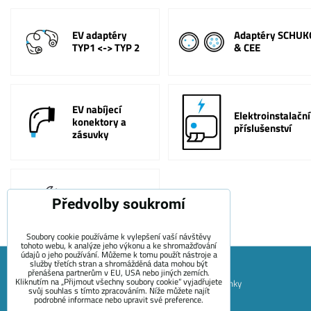
EV adaptéry
Adaptéry SCHUK
TYP1 <-> TYP 2
& CEE
EV nabíjecí
Elektroinstalační
konektory a
příslušenství
zásuvky
Ostatní
Předvolby soukromí
příslušenství
Soubory cookie používáme k vylepšení vaší návštěvy
tohoto webu, k analýze jeho výkonu a ke shromažďování
údajů o jeho používání. Můžeme k tomu použít nástroje a
služby třetích stran a shromážděná data mohou být
přenášena partnerům v EU, USA nebo jiných zemích.
Kliknutím na „Přijmout všechny soubory cookie“ vyjadřujete
Mapa Stránek
Obchodní podmínky
Platební podmínky
svůj souhlas s tímto zpracováním. Níže můžete najít
podrobné informace nebo upravit své preference.
Záruční podmínky EVECUBE
Doprava a vrácení zboží